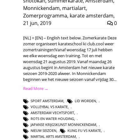
shotokan
,
summerkarate
,
Amsterdam
,
Monnickendam
,
martialart
,
Zomerprogramma
,
karate amsterdam
,
21 jun, 2019
0
[NL] + [EN] – English text below. Zomerkarate Deze
zomer organiseert karateschool ki club.cool weer
zomertrainingen!Vanaf woensdag 17 juli hebben
we elke woensdag een training. Tot en met
woensdag 21 augustus 2019. Vanaf maandag 26
augustus begint in Amsterdam het nieuwe karate
seizoen 2019-2020 alweer. In Monnickendam
beginnen we het nieuwe seizoen vanaf vrijdag 30…
Read More →
SPORT AMSTERDAM
,
LID WORDEN
,
VOLLEYBAL VS KARATE
,
AMSTERDAM VECHTSPORT
,
ROTS EN WATER HOUDING
,
JAPANSE KRIJGSKUNST MONNICKENDAM
,
NIEUW SEIZOEN
,
KUNG FU VS KARATE
,
MARTIAL ARTS AMSTERDAM
,