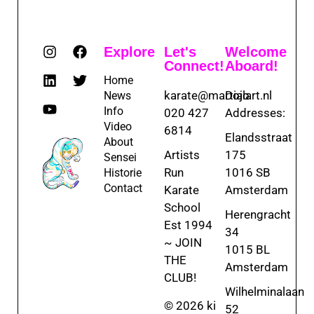
Explore
Let's
Welcome
Connect!
Aboard!
Home
karate@martialart.nl
Dojo
News
Info
020 427
Addresses:
Video
6814
Elandsstraat
About
Artists
175
Sensei
Run
1016 SB
Historie
Contact
Karate
Amsterdam
School
Herengracht
Est 1994
34
~ JOIN
1015 BL
THE
Amsterdam
CLUB!
Wilhelminalaan
© 2026 ki
52