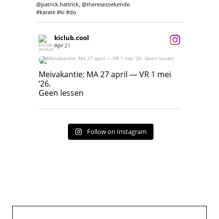
@patrick.hattrick, @theresezoekende.
#karate #ki #do
kiclub.cool
Apr 21
Meivakantie: MA 27 april — VR 1 mei ‘26.
Geen lessen
Meivakantie: MA 27 april — VR 1 mei
‘26.
17
7
Geen lessen
Follow on Instagram