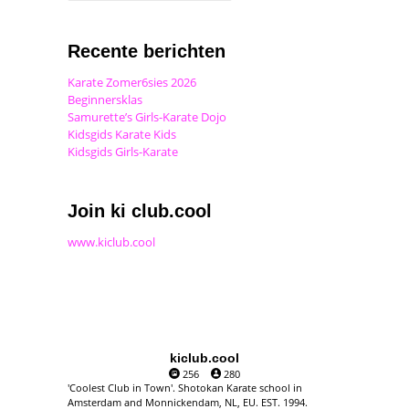
Recente berichten
Karate Zomer6sies 2026
Beginnersklas
Samurette’s Girls-Karate Dojo
Kidsgids Karate Kids
Kidsgids Girls-Karate
Join ki club.cool
www.kiclub.cool
kiclub.cool
256
280
'Coolest Club in Town'. Shotokan Karate school in
Amsterdam and Monnickendam, NL, EU. EST. 1994.