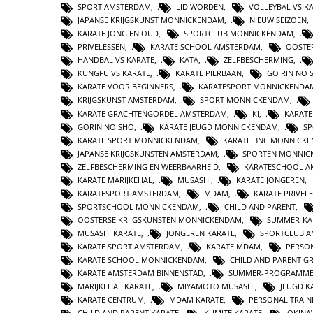
SPORT AMSTERDAM
,
LID WORDEN
,
VOLLEYBAL VS K
JAPANSE KRIJGSKUNST MONNICKENDAM
,
NIEUW SEIZOEN
,
KARATE JONG EN OUD
,
SPORTCLUB MONNICKENDAM
,
PRIVELESSEN
,
KARATE SCHOOL AMSTERDAM
,
OOSTE
HANDBAL VS KARATE
,
KATA
,
ZELFBESCHERMING
,
KUNGFU VS KARATE
,
KARATE PIERBAAN
,
GO RIN NO 
KARATE VOOR BEGINNERS
,
KARATESPORT MONNICKENDA
KRIJGSKUNST AMSTERDAM
,
SPORT MONNICKENDAM
,
KARATE GRACHTENGORDEL AMSTERDAM
,
KI
,
KARATE
GORIN NO SHO
,
KARATE JEUGD MONNICKENDAM
,
SP
KARATE SPORT MONNICKENDAM
,
KARATE BNC MONNICK
JAPANSE KRIJGSKUNSTEN AMSTERDAM
,
SPORTEN MONNIC
ZELFBESCHERMING EN WEERBAARHEID
,
KARATESCHOOL A
KARATE MARIJKEHAL
,
MUSASHI
,
KARATE JONGEREN
,
KARATESPORT AMSTERDAM
,
MDAM
,
KARATE PRIVELE
SPORTSCHOOL MONNICKENDAM
,
CHILD AND PARENT
,
OOSTERSE KRIJGSKUNSTEN MONNICKENDAM
,
SUMMER-KA
MUSASHI KARATE
,
JONGEREN KARATE
,
SPORTCLUB 
KARATE SPORT AMSTERDAM
,
KARATE MDAM
,
PERSON
KARATE SCHOOL MONNICKENDAM
,
CHILD AND PARENT G
KARATE AMSTERDAM BINNENSTAD
,
SUMMER-PROGRAMM
MARIJKEHAL KARATE
,
MIYAMOTO MUSASHI
,
JEUGD K
KARATE CENTRUM
,
MDAM KARATE
,
PERSONAL TRAIN
CHILD AND PARENT KARATE
,
KUMITE KARATE
,
OKINA