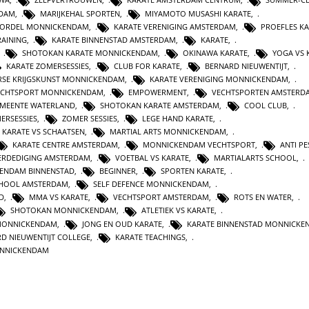
NDAM
,
MARIJKEHAL SPORTEN
,
MIYAMOTO MUSASHI KARATE
,
GORDEL MONNICKENDAM
,
KARATE VERENIGING AMSTERDAM
,
PROEFLES K
RAINING
,
KARATE BINNENSTAD AMSTERDAM
,
KARATE
,
,
SHOTOKAN KARATE MONNICKENDAM
,
OKINAWA KARATE
,
YOGA VS 
KARATE ZOMERSESSIES
,
CLUB FOR KARATE
,
BERNARD NIEUWENTIJT
,
RSE KRIJGSKUNST MONNICKENDAM
,
KARATE VERENIGING MONNICKENDAM
,
ECHTSPORT MONNICKENDAM
,
EMPOWERMENT
,
VECHTSPORTEN AMSTERD
MEENTE WATERLAND
,
SHOTOKAN KARATE AMSTERDAM
,
COOL CLUB
,
ERSESSIES
,
ZOMER SESSIES
,
LEGE HAND KARATE
,
KARATE VS SCHAATSEN
,
MARTIAL ARTS MONNICKENDAM
,
KARATE CENTRE AMSTERDAM
,
MONNICKENDAM VECHTSPORT
,
ANTI PE
ERDEDIGING AMSTERDAM
,
VOETBAL VS KARATE
,
MARTIALARTS SCHOOL
,
ENDAM BINNENSTAD
,
BEGINNER
,
SPORTEN KARATE
,
HOOL AMSTERDAM
,
SELF DEFENCE MONNICKENDAM
,
D
,
MMA VS KARATE
,
VECHTSPORT AMSTERDAM
,
ROTS EN WATER
,
SHOTOKAN MONNICKENDAM
,
ATLETIEK VS KARATE
,
 MONNICKENDAM
,
JONG EN OUD KARATE
,
KARATE BINNENSTAD MONNICKE
D NIEUWENTIJT COLLEGE
,
KARATE TEACHINGS
,
NNICKENDAM