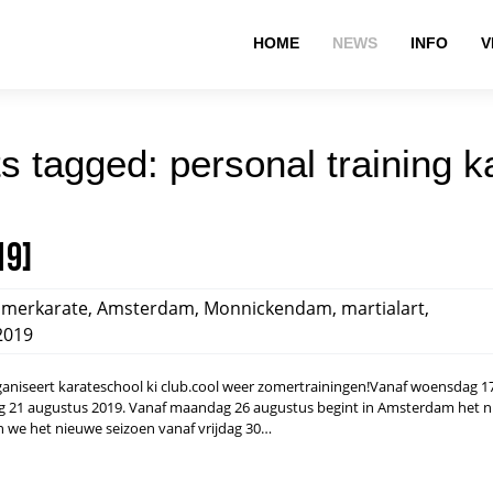
HOME
NEWS
INFO
V
s tagged: personal training k
19]
merkarate
,
Amsterdam
,
Monnickendam
,
martialart
,
2019
ganiseert karateschool ki club.cool weer zomertrainingen!Vanaf woensdag 17 
g 21 augustus 2019. Vanaf maandag 26 augustus begint in Amsterdam het 
 we het nieuwe seizoen vanaf vrijdag 30…