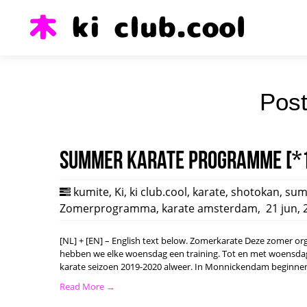
Post
Summer karate programme [*
kumite
,
Ki
,
ki club.cool
,
karate
,
shotokan
,
sum
Zomerprogramma
,
karate amsterdam
,
21 jun, 
[NL] + [EN] – English text below. Zomerkarate Deze zomer or
hebben we elke woensdag een training. Tot en met woensda
karate seizoen 2019-2020 alweer. In Monnickendam beginnen
Read More →