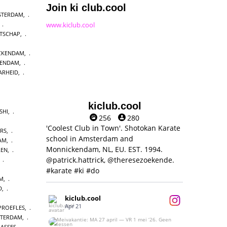
Join ki club.cool
MSTERDAM
,
www.kiclub.cool
,
ATSCHAP
,
CKENDAM
,
KENDAM
,
ARHEID
,
kiclub.cool
SHI
,
256
280
'Coolest Club in Town'. Shotokan Karate
ERS
,
school in Amsterdam and
DAM
,
Monnickendam, NL, EU. EST. 1994.
REN
,
@patrick.hattrick, @theresezoekende.
,
#karate #ki #do
AM
,
D
,
kiclub.cool
Apr 21
PROEFLES
,
STERDAM
,
Meivakantie: MA 27 april — VR 1 mei ‘26.
ASSES
,