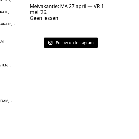
Geen lessen
Meivakantie: MA 27 april — VR 1
17
7
mei ‘26.
ARATE
,
Geen lessen
KARATE
,
AM
,
Follow on Instagram
STEN
,
NDAM
,