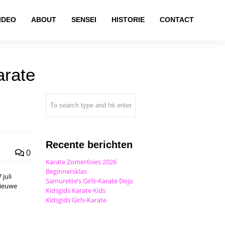
IDEO
ABOUT
SENSEI
HISTORIE
CONTACT
arate
Recente berichten
0
Karate Zomer6sies 2026
Beginnersklas
juli
Samurette’s Girls-Karate Dojo
nieuwe
Kidsgids Karate Kids
Kidsgids Girls-Karate