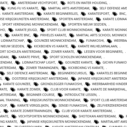
ARATE
,
AMSTERDAM VECHTSPORT
,
ROTS EN WATER HOUDING
,
KUNG FU VS KARATE
,
MARTIAL ARTS AMSTERDAM
,
SELF DEFENSE A
KARATE AMSTERDAM
,
KARATE BEGINNERSLES
,
KARATESPORT
,
BNC
RSE KRIJGSKUNSTEN AMSTERDAM
,
SPORTEN AMSTERDAM
,
KARATE LIDMA
SPORT VERENIGING MONNICKENDAM
,
SPORTEN NIEUW SEIZOEN
,
SHO
,
KARATE JEUGD
,
SPORT CLUB MONNICKENDAM
,
KARATE MONNI
M
,
KARATE BNC
,
PRIVELES KARATE
,
MARTIAL ARTS SCHOOL MONNIC
LIDMAATSCHAP
,
GOUWZEE MONNICKENDAM
,
FUNAKOSHI
,
WEERBA
 NIEUW SEIZOEN
,
KICKBOXEN VS KARATE
,
KARATE WILHELMINALAAN
,
ORT SCHOLEN AMSTERDAM
,
ZOMER KARATE
,
LESSEN VOOR BEGINNERS
,
ENDAM
,
KARATE PRIVE
,
SPORT SCHOLEN MONNICKENDAM
,
KENDAM
,
LIDMAATSCHAP LIGHT
,
GOUWZEE KARATE
,
GICHIN FUNAKO
MSTERDAM
,
ZOMER TRAININGNEN
,
KICKBOXING VS KARATE
,
SELF DEFENCE AMSTERDAM
,
BEGINNERSCURSUS
,
KARATELES BEGINN
S
,
OOSTERSE KRIJGSKUNST AMSTERDAM
,
JAPANSE KRIJGSKUNST AMSTER
KARATE GOUWZEE
,
GRONDLEGGER FUNAKOSHI
,
WEERBAARHEID KINDE
RATE
,
KARATE ZOMER
,
CLUB VOOR KARATE
,
KARATE DE MARIJKEHAL
AMSTERDAM
,
BEGINNER COURSE
,
INTRODUCTIE LESSEN
,
AL TRAINING
,
KRIJGSKUNSTEN MONNICKENDAM
,
SPORT CLUB AMSTERD
ROUP
,
KARATE VERGELIJKEN
,
SENSEI FUNAKOSHI
,
ZELFVERZEKERDHEI
E
,
KARATE ZOMERTRAININGEN
,
CLUB VOOR KARATE AMSTERDAM
,
ARATE
,
VECHTSPORTEN MONNICKENDAM
,
SHOTOKAN AMSTERDAM
,
ING KARATE
,
JAPANSE KRIJGSKUNSTEN MONNICKENDAM
,
MARTIALART AM
WA
,
ZELFVERTROUWEN
,
KARATE AMSTERDAM CENTRUM
,
SUMMER-CL