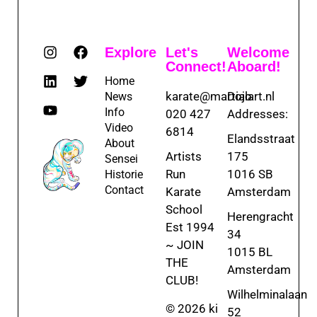
Explore
Let's
Welcome
Connect!
Aboard!
Home
karate@martialart.nl
Dojo
News
Info
020 427
Addresses:
Video
6814
Elandsstraat
About
Artists
175
Sensei
Run
1016 SB
Historie
Contact
Karate
Amsterdam
School
Herengracht
Est 1994
34
~ JOIN
1015 BL
THE
Amsterdam
CLUB!
Wilhelminalaan
© 2026 ki
52