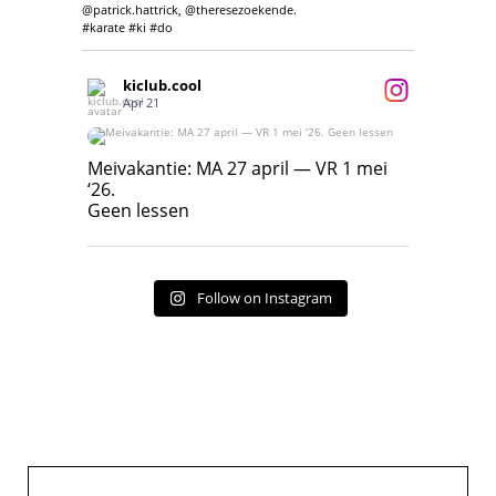
@patrick.hattrick, @theresezoekende.
#karate #ki #do
kiclub.cool
Apr 21
Meivakantie: MA 27 april — VR 1 mei ‘26.
Geen lessen
Meivakantie: MA 27 april — VR 1 mei
‘26.
17
7
Geen lessen
Follow on Instagram