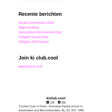
Recente berichten
Karate Zomer6sies 2026
Beginnersklas
Samurette’s Girls-Karate Dojo
Kidsgids Karate Kids
Kidsgids Girls-Karate
Join ki club.cool
www.kiclub.cool
kiclub.cool
256
280
'Coolest Club in Town'. Shotokan Karate school in
Amsterdam and Monnickendam, NL, EU. EST. 1994.