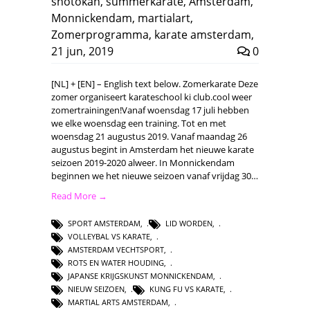
shotokan
,
summerkarate
,
Amsterdam
,
Monnickendam
,
martialart
,
Zomerprogramma
,
karate amsterdam
,
21 jun, 2019
0
[NL] + [EN] – English text below. Zomerkarate Deze
zomer organiseert karateschool ki club.cool weer
zomertrainingen!Vanaf woensdag 17 juli hebben
we elke woensdag een training. Tot en met
woensdag 21 augustus 2019. Vanaf maandag 26
augustus begint in Amsterdam het nieuwe karate
seizoen 2019-2020 alweer. In Monnickendam
beginnen we het nieuwe seizoen vanaf vrijdag 30…
Read More →
SPORT AMSTERDAM
,
LID WORDEN
,
VOLLEYBAL VS KARATE
,
AMSTERDAM VECHTSPORT
,
ROTS EN WATER HOUDING
,
JAPANSE KRIJGSKUNST MONNICKENDAM
,
NIEUW SEIZOEN
,
KUNG FU VS KARATE
,
MARTIAL ARTS AMSTERDAM
,