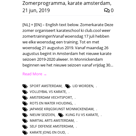
Zomerprogramma
,
karate amsterdam
,
21 jun, 2019
0
[NL] + [EN] – English text below. Zomerkarate Deze
zomer organiseert karateschool ki club.cool weer
zomertrainingen!Vanaf woensdag 17 juli hebben
we elke woensdag een training. Tot en met
woensdag 21 augustus 2019. Vanaf maandag 26
augustus begint in Amsterdam het nieuwe karate
seizoen 2019-2020 alweer. In Monnickendam
beginnen we het nieuwe seizoen vanaf vrijdag 30…
Read More →
SPORT AMSTERDAM
,
LID WORDEN
,
VOLLEYBAL VS KARATE
,
AMSTERDAM VECHTSPORT
,
ROTS EN WATER HOUDING
,
JAPANSE KRIJGSKUNST MONNICKENDAM
,
NIEUW SEIZOEN
,
KUNG FU VS KARATE
,
MARTIAL ARTS AMSTERDAM
,
SELF DEFENSE AMSTERDAM
,
KARATE JONG EN OUD
,