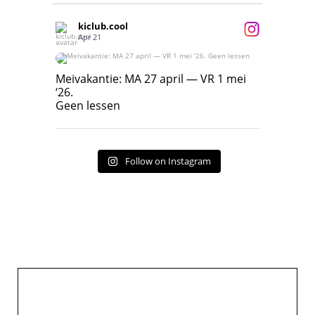
kiclub.cool
Apr 21
Meivakantie: MA 27 april — VR 1 mei ‘26.
Geen lessen
Meivakantie: MA 27 april — VR 1 mei
‘26.
17
7
Geen lessen
Follow on Instagram