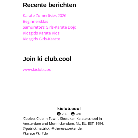
Recente berichten
Karate Zomer6sies 2026
Beginnersklas
Samurette’s Girls-Karate Dojo
Kidsgids Karate Kids
Kidsgids Girls-Karate
Join ki club.cool
www.kiclub.cool
kiclub.cool
256
280
'Coolest Club in Town'. Shotokan Karate school in
Amsterdam and Monnickendam, NL, EU. EST. 1994.
@patrick.hattrick, @theresezoekende.
#karate #ki #do