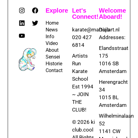
Explore
Let's
Welcome
Connect!
Aboard!
Home
karate@martialart.nl
Dojo
News
Info
020 427
Addresses:
Video
6814
Elandsstraat
About
Artists
175
Sensei
Run
1016 SB
Historie
Contact
Karate
Amsterdam
School
Herengracht
Est 1994
34
~ JOIN
1015 BL
THE
Amsterdam
CLUB!
Wilhelminalaan
© 2026 ki
52
club.cool
1141 CW
All Rights