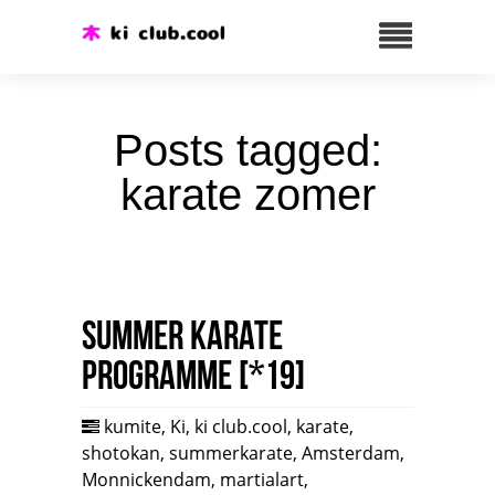
Posts tagged:
karate zomer
Summer karate
programme [*19]
kumite
,
Ki
,
ki club.cool
,
karate
,
shotokan
,
summerkarate
,
Amsterdam
,
Monnickendam
,
martialart
,