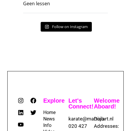
Geen lessen
Follow on Instagram
Explore
Let's
Welcome
Connect!
Aboard!
Home
karate@martialart.nl
Dojo
News
Info
020 427
Addresses: