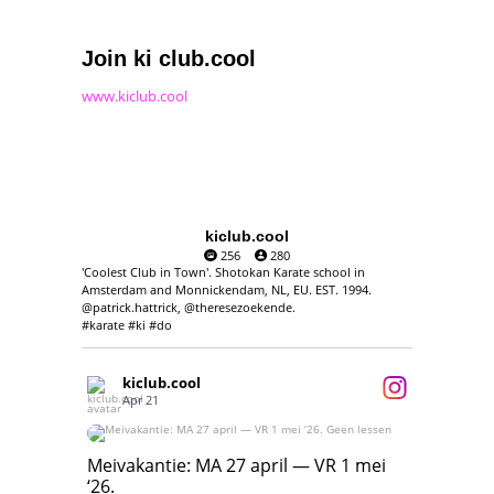
Join ki club.cool
www.kiclub.cool
kiclub.cool
256
280
'Coolest Club in Town'. Shotokan Karate school in
Amsterdam and Monnickendam, NL, EU. EST. 1994.
@patrick.hattrick, @theresezoekende.
#karate #ki #do
kiclub.cool
Apr 21
Meivakantie: MA 27 april — VR 1 mei ‘26.
Geen lessen
Meivakantie: MA 27 april — VR 1 mei
‘26.
17
7