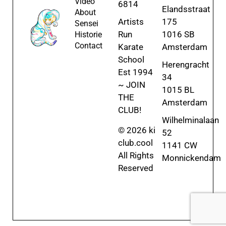
Video
6814
Elandsstraat
About
Artists
175
Sensei
Run
1016 SB
Historie
Contact
Karate
Amsterdam
School
Herengracht
Est 1994
34
~ JOIN
1015 BL
THE
Amsterdam
CLUB!
Wilhelminalaan
© 2026 ki
52
club.cool
1141 CW
All Rights
Monnickendam
Reserved