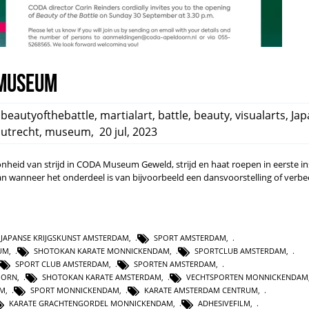
 Museum
,
beautyofthebattle
,
martialart
,
battle
,
beauty
,
visualarts
,
Jap
sutrecht
,
museum
,
20 jul, 2023
onheid van strijd in CODA Museum Geweld, strijd en haat roepen in eerste in
n wanneer het onderdeel is van bijvoorbeeld een dansvoorstelling of verbee
JAPANSE KRIJGSKUNST AMSTERDAM
,
SPORT AMSTERDAM
,
UM
,
SHOTOKAN KARATE MONNICKENDAM
,
SPORTCLUB AMSTERDAM
,
SPORT CLUB AMSTERDAM
,
SPORTEN AMSTERDAM
,
OORN
,
SHOTOKAN KARATE AMSTERDAM
,
VECHTSPORTEN MONNICKENDAM
AM
,
SPORT MONNICKENDAM
,
KARATE AMSTERDAM CENTRUM
,
KARATE GRACHTENGORDEL MONNICKENDAM
,
ADHESIVEFILM
,