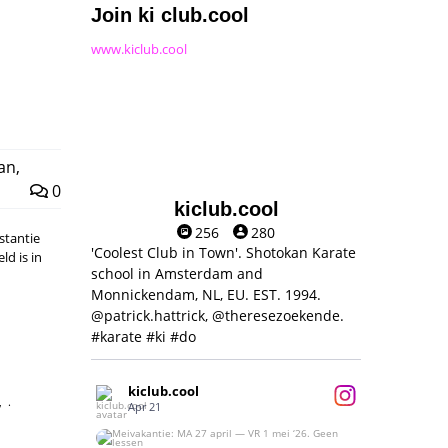
Join ki club.cool
www.kiclub.cool
an
,
0
kiclub.cool
256
280
stantie
'Coolest Club in Town'. Shotokan Karate
ld is in
school in Amsterdam and
Monnickendam, NL, EU. EST. 1994.
@patrick.hattrick, @theresezoekende.
#karate #ki #do
kiclub.cool
,
Apr 21
Meivakantie: MA 27 april — VR 1 mei ‘26.