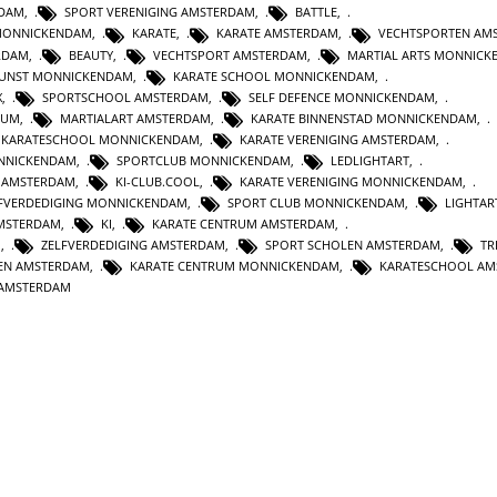
NDAM
,
SPORT VERENIGING AMSTERDAM
,
BATTLE
,
 MONNICKENDAM
,
KARATE
,
KARATE AMSTERDAM
,
VECHTSPORTEN AM
RDAM
,
BEAUTY
,
VECHTSPORT AMSTERDAM
,
MARTIAL ARTS MONNIC
KUNST MONNICKENDAM
,
KARATE SCHOOL MONNICKENDAM
,
X
,
SPORTSCHOOL AMSTERDAM
,
SELF DEFENCE MONNICKENDAM
,
RUM
,
MARTIALART AMSTERDAM
,
KARATE BINNENSTAD MONNICKENDAM
,
KARATESCHOOL MONNICKENDAM
,
KARATE VERENIGING AMSTERDAM
,
NNICKENDAM
,
SPORTCLUB MONNICKENDAM
,
LEDLIGHTART
,
N AMSTERDAM
,
KI-CLUB.COOL
,
KARATE VERENIGING MONNICKENDAM
,
FVERDEDIGING MONNICKENDAM
,
SPORT CLUB MONNICKENDAM
,
LIGHTAR
AMSTERDAM
,
KI
,
KARATE CENTRUM AMSTERDAM
,
M
,
ZELFVERDEDIGING AMSTERDAM
,
SPORT SCHOLEN AMSTERDAM
,
TR
TEN AMSTERDAM
,
KARATE CENTRUM MONNICKENDAM
,
KARATESCHOOL AM
 AMSTERDAM