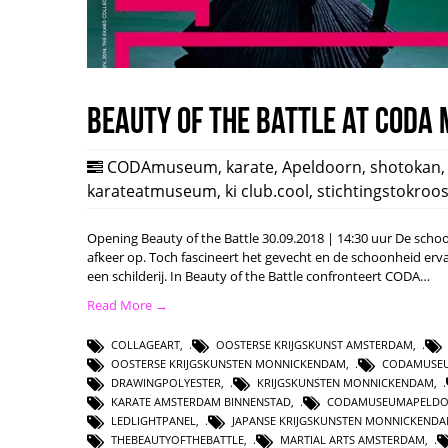
Beauty of the Battle at CODA
CODAmuseum
,
karate
,
Apeldoorn
,
shotokan
karateatmuseum
,
ki club.cool
,
stichtingstokroo
Opening Beauty of the Battle 30.09.2018 | 14:30 uur De scho
afkeer op. Toch fascineert het gevecht en de schoonheid erva
een schilderij. In Beauty of the Battle confronteert CODA…
Read More →
COLLAGEART
,
OOSTERSE KRIJGSKUNST AMSTERDAM
,
OOSTERSE KRIJGSKUNSTEN MONNICKENDAM
,
CODAMUSE
DRAWINGPOLYESTER
,
KRIJGSKUNSTEN MONNICKENDAM
,
KARATE AMSTERDAM BINNENSTAD
,
CODAMUSEUMAPELD
LEDLIGHTPANEL
,
JAPANSE KRIJGSKUNSTEN MONNICKEND
THEBEAUTYOFTHEBATTLE
,
MARTIAL ARTS AMSTERDAM
,