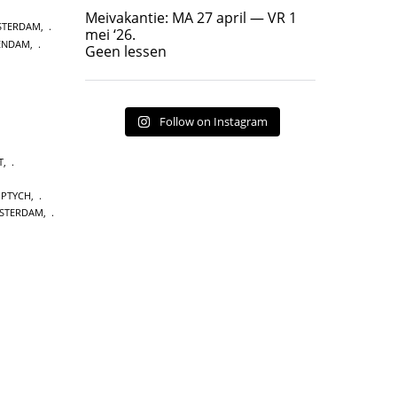
Geen lessen
Meivakantie: MA 27 april — VR 1
STERDAM
,
17
7
mei ‘26.
KENDAM
,
Geen lessen
Follow on Instagram
T
,
IPTYCH
,
STERDAM
,