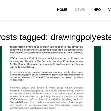
HOME
NEWS
INFO
V
osts tagged: drawingpolyest