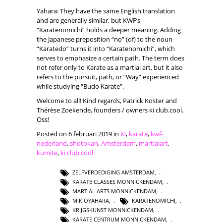
Yahara: They have the same English translation
and are generally similar, but KWF’s
“Karatenomichi” holds a deeper meaning. Adding
the Japanese preposition “no” (of) to the noun
“Karatedo” turns it into “Karatenomichi”, which
serves to emphasize a certain path. The term does
not refer only to Karate as a martial art, but it also
refers to the pursuit, path, or “Way” experienced
while studying “Budo Karate”.
Welcome to all! Kind regards, Patrick Koster and
Thérèse Zoekende, founders / owners ki club.cool.
Oss!
Posted on 6 februari 2019 in
Ki
,
karate
,
kwf-
nederland
,
shotokan
,
Amsterdam
,
martialart
,
kumite
,
ki club.cool
ZELFVERDEDIGING AMSTERDAM
,
KARATE CLASSES MONNICKENDAM
,
MARTIAL ARTS MONNICKENDAM
,
MIKIOYAHARA
,
KARATENOMICHI
,
KRIJGSKUNST MONNICKENDAM
,
KARATE CENTRUM MONNICKENDAM
,