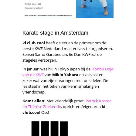
Karate stage in Amsterdam
ki club.cool
heeft de eer en de primeur om de
eerste KWF Nederland masterclass te organiseren.
Sensei Samo Garabedian, 6e Dan KWF zal de
stageles verzorgen.
In januari was hij in Tokyo Japan bij de
Honbu Dojo
van de KWF
van
Mikio Yahara
en zal vast en
zeker wat van zijn ervaringen met ons delen. De
les staat in het teken van kennismaking en
vriendschap.
Komt allen!
Met vriendelijk groet,
Patrick Koster
en Thérèse Zoekende
, oprichters/eigenaren
ki
club.cool
Oss!