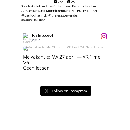
256
280
'Coolest Club in Town'. Shotokan Karate school in
Amsterdam and Monnickendam, NL, EU. EST. 1994.
@patrick.hattrick, @theresezoekende.
#karate #ki #do
kiclub.cool
Apr 21
Meivakantie: MA 27 april — VR 1 mei ‘26.
Geen lessen
Meivakantie: MA 27 april — VR 1 mei
‘26.
17
7
Geen lessen
Follow on Instagram