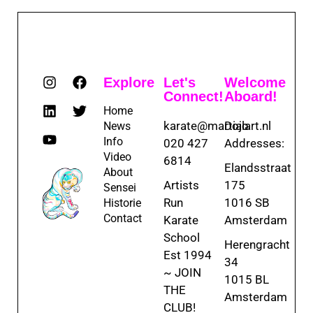
Explore
Let's
Welcome
Connect!
Aboard!
Home
karate@martialart.nl
Dojo
News
Info
020 427
Addresses:
Video
6814
Elandsstraat
About
Artists
175
Sensei
Run
1016 SB
Historie
Contact
Karate
Amsterdam
School
Herengracht
Est 1994
34
~ JOIN
1015 BL
THE
Amsterdam
CLUB!