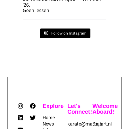
‘26.
17
7
Geen lessen
Follow on Instagram
Explore
Let's
Welcome
Connect!
Aboard!
Home
karate@martialart.nl
Dojo
News