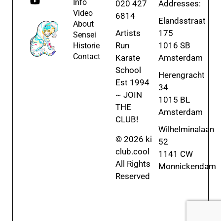
Info
020 427
Addresses:
Video
6814
Elandsstraat
About
Artists
175
Sensei
Run
1016 SB
Historie
Contact
Karate
Amsterdam
School
Herengracht
Est 1994
34
~ JOIN
1015 BL
THE
Amsterdam
CLUB!
Wilhelminalaan
© 2026 ki
52
club.cool
1141 CW
All Rights
Monnickendam
Reserved