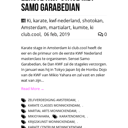
Samo Garabedian
Ki
,
karate
,
kwf-nederland
,
shotokan
,
Amsterdam
,
martialart
,
kumite
,
ki
club.cool
,
06 feb, 2019
0
Karate stage in Amsterdam ki club.cool heeft de
eer en de primeur om de eerste KWF Nederland
masterclass te organiseren. Sensei Samo
Garabedian, 6e Dan KWF zal de stageles verzorgen.
In januari was hij in Tokyo Japan bij de Honbu Dojo
van de KWF van Mikio Yahara en zal vast en zeker
wat van zijn…
Read More →
ZELFVERDEDIGING AMSTERDAM
,
KARATE CLASSES MONNICKENDAM
,
MARTIAL ARTS MONNICKENDAM
,
MIKIOYAHARA
,
KARATENOMICHI
,
KRIJGSKUNST MONNICKENDAM
,
KARATE CENTRUM MONNICKENDAM
,