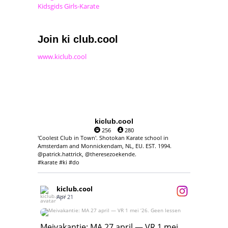
Kidsgids Girls-Karate
Join ki club.cool
www.kiclub.cool
kiclub.cool
256
280
'Coolest Club in Town'. Shotokan Karate school in
Amsterdam and Monnickendam, NL, EU. EST. 1994.
@patrick.hattrick, @theresezoekende.
#karate #ki #do
kiclub.cool
Apr 21
Meivakantie: MA 27 april — VR 1 mei ‘26.
Geen lessen
Meivakantie: MA 27 april — VR 1 mei