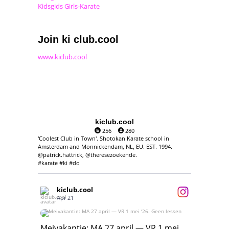
Kidsgids Girls-Karate
Join ki club.cool
www.kiclub.cool
kiclub.cool
256
280
'Coolest Club in Town'. Shotokan Karate school in
Amsterdam and Monnickendam, NL, EU. EST. 1994.
@patrick.hattrick, @theresezoekende.
#karate #ki #do
kiclub.cool
Apr 21
Meivakantie: MA 27 april — VR 1 mei ‘26.
Geen lessen
Meivakantie: MA 27 april — VR 1 mei