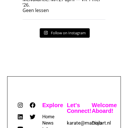
‘26.
17
7
Geen lessen
Follow on Instagram
Explore
Let's
Welcome
Connect!
Aboard!
Home
karate@martialart.nl
Dojo
News