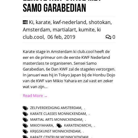
Samo Garabedian
Ki
,
karate
,
kwf-nederland
,
shotokan
,
Amsterdam
,
martialart
,
kumite
,
ki
club.cool
,
06 feb, 2019
0
Karate stage in Amsterdam ki club.cool heeft de
eer en de primeur om de eerste KWF Nederland
masterclass te organiseren. Sensei Samo
Garabedian, 6e Dan KWF zal de stageles verzorgen.
In januari was hij in Tokyo Japan bij de Honbu Dojo
van de KWF van Mikio Yahara en zal vast en zeker
wat van zijn…
Read More →
ZELFVERDEDIGING AMSTERDAM
,
KARATE CLASSES MONNICKENDAM
,
MARTIAL ARTS MONNICKENDAM
,
MIKIOYAHARA
,
KARATENOMICHI
,
KRIJGSKUNST MONNICKENDAM
,
KARATE CENTRUM MONNICKENDAM
,