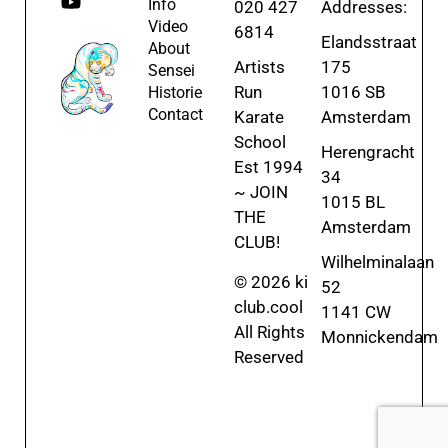
Info
020 427
Addresses:
Video
6814
Elandsstraat
About
Artists
175
Sensei
Run
1016 SB
Historie
Contact
Karate
Amsterdam
School
Herengracht
Est 1994
34
~ JOIN
1015 BL
THE
Amsterdam
CLUB!
Wilhelminalaan
© 2026 ki
52
club.cool
1141 CW
All Rights
Monnickendam
Reserved