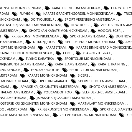
GSKUNSTEN MONNICKENDAM
,
KARATE CENTRUM AMSTERDAM
,
LEARNTOFLY
ERDAM
,
FLYHIGH
,
KARATE GRACHTENGORDEL MONNICKENDAM
,
TRIC
NNICKENDAM
,
DOITYOURSELF
,
SPORT VERENIGING AMSTERDAM
,
STERSE KRIJGSKUNST MONNICKENDAM
,
NEWEXECISE
,
VECHTSPORTEN AM
 AMSTERDAM
,
SHOTOKAN KARATE MONNICKENDAM
,
HOOGVLIEGER
,
N
,
KRIJGSKUNST MONNICKENDAM
,
SPORTEN AMSTERDAM
,
DOITNOW
E AMSTERDAM
,
DITKUNJIJOOK
,
SELF DEFENCE MONNICKENDAM
,
AM
PORT MONNICKENDAM
,
KARATETEAM
,
KARATE BINNENSTAD MONNICKEN
KARATESCHOOL MONNICKENDAM
,
COOL
,
YEAR-OF-THE-RAT
,
ICKENDAM
,
FLYING-KARATEKA
,
SPORTCLUB MONNICKENDAM
,
KRIJGSKUNSTEN AMSTERDAM
,
KARATE AMSTERDAM
,
KARATE TRAINING
,
NNICKENDAM
,
EENZAMEHOOGTE
,
SPORT CLUB MONNICKENDAM
,
AMSTERDAM
,
KARATE MONNICKENDAM
,
BICEPS
,
L MONNICKENDAM
,
UPLIFTING-KARATE
,
SPORT SCHOLEN AMSTERDAM
,
ENDAM
,
JAPANSE KRIJGSKUNSTEN AMSTERDAM
,
SHOTOKAN AMSTERDAM
,
TIALART AMSTERDAM
,
YOUCANDOITTOO
,
SELF DEFENCE AMSTERDAM
,
UNST AMSTERDAM
,
JAPANSE KRIJGSKUNST AMSTERDAM
,
OSTERSE KRIJGSKUNSTEN MONNICKENDAM
,
MARTIALART MONNICKENDAM
,
HOOL AMSTERDAM
,
KRIJGSKUNSTEN MONNICKENDAM
,
SPORT CLUB AMST
ARATE AMSTERDAM BINNENSTAD
,
ZELFVERDEDIGING MONNICKENDAM
,
KI