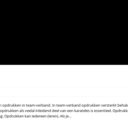
an opdrukken in team-verband. In team-verband opdrukken versterkt behal
 opdrukken als veelal inleidend deel van een karateles is essentieel. Opdruk
ng. Opdrukken kan iedereen (leren). Als je…