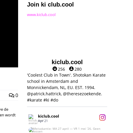
Join ki club.cool
www.kiclub.cool
kiclub.cool
256
280
'Coolest Club in Town'. Shotokan Karate
school in Amsterdam and
Monnickendam, NL, EU. EST. 1994.
@patrick.hattrick, @theresezoekende.
0
#karate #ki #do
ve de
ken wordt
kiclub.cool
Apr 21
Meivakantie: MA 27 april — VR 1 mei ‘26.