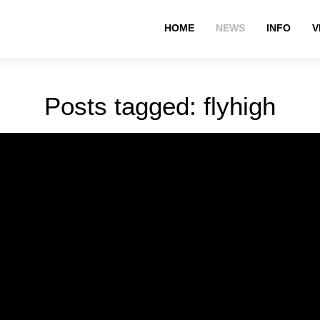
HOME
NEWS
INFO
V
Posts tagged: flyhigh