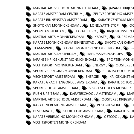
MARTIAL ARTS SCHOOL MONNICKENDAM
,
JAPANSE KRIJ
KARATE AMSTERDAM CENTRUM
,
ZELFVERDEDIGING AMST
KARATE BINNENSTAD AMSTERDAM
,
KARATE CENTRUM MO
SHOTOKAN MONNICKENDAM
,
LONELYATTHETOP
,
OO
SPORT AMSTERDAM
,
KARATEHERO
,
KRIJGSKUNSTEN
MARTIAL ARTS MONNICKENDAM
,
KARATE
,
SUPERMA
KARATE MONNICKENDAM BINNENSTAD
,
SHOTOKAN KARAT
TEAM-SPIRIT
,
KARATE MONNICKENDAM CENTRUM
,
S
MARTIAL ARTS AMSTERDAM
,
IMPRESSIVE-PUSH-UPS
,
JAPANSE KRIJGSKUNST MONNICKENDAM
,
SPORTEN MONN
VECHTSPORT MONNICKENDAM
,
ENERGY
,
OOSTERSE 
SPORT VERENIGING MONNICKENDAM
,
SPORTSCHOOL MO
VECHTSPORT AMSTERDAM
,
ENERGIE
,
KRIJGSKUNST 
KARATE GRACHTENGORDEL AMSTERDAM
,
KARATE SCHOO
SPORTSCHOOL AMSTERDAM
,
SPORT SCHOLEN MONNICK
PUSH-UPS-TEAM
,
KARATESCHOOL AMSTERDAM
,
MAR
MARTIAL ARTS SCHOOL AMSTERDAM
,
OOSTERSE KRIJGSK
KARATE VERENIGING AMSTERDAM
,
PUSH-UPS-LIKE
,
O
BESTKARATE
,
SPORTCLUB AMSTERDAM
,
KARATE SC
KARATE VERENIGING MONNICKENDAM
,
GETCOOL
,
K
VECHTSPORTEN MONNICKENDAM