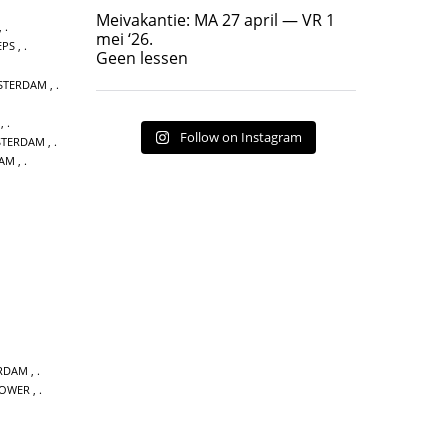
Geen lessen
Meivakantie: MA 27 april — VR 1
,
17
7
mei ‘26.
EPS
,
Geen lessen
STERDAM
,
,
Follow on Instagram
STERDAM
,
DAM
,
ERDAM
,
POWER
,