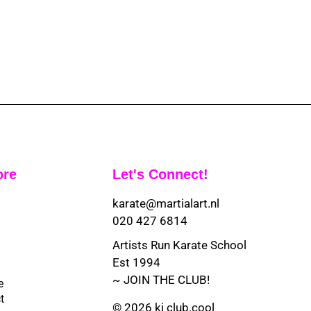
ore
Let's Connect!
karate@martialart.nl
020 427 6814
Artists Run Karate School
Est 1994
~ JOIN THE CLUB!
e
t
© 2026 ki club.cool