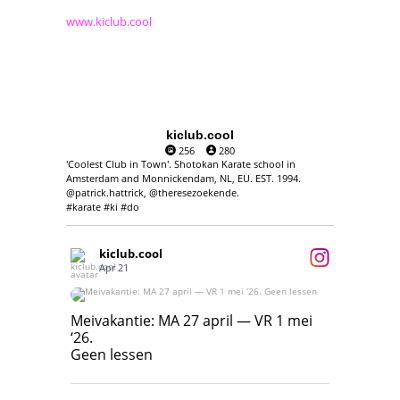
www.kiclub.cool
kiclub.cool
256
280
'Coolest Club in Town'. Shotokan Karate school in
Amsterdam and Monnickendam, NL, EU. EST. 1994.
@patrick.hattrick, @theresezoekende.
#karate #ki #do
kiclub.cool
Apr 21
Meivakantie: MA 27 april — VR 1 mei ‘26.
Geen lessen
Meivakantie: MA 27 april — VR 1 mei
‘26.
17
7
Geen lessen