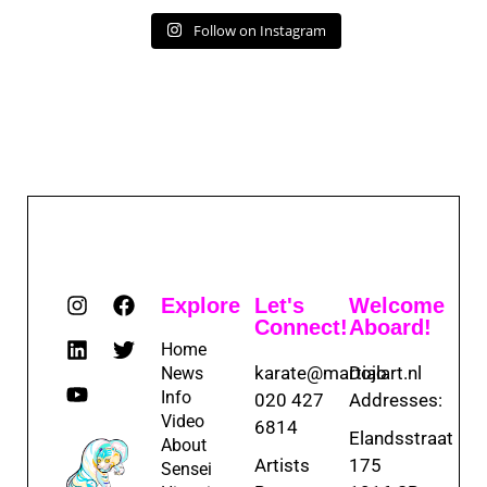
Follow on Instagram
Explore
Let's
Welcome
Connect!
Aboard!
Home
karate@martialart.nl
Dojo
News
Info
020 427
Addresses:
Video
6814
Elandsstraat
About
Artists
175
Sensei