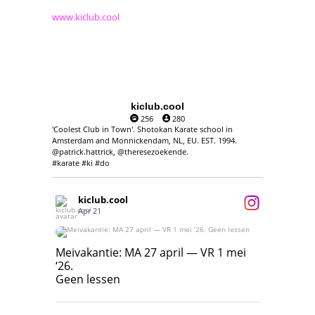
www.kiclub.cool
kiclub.cool
256
280
'Coolest Club in Town'. Shotokan Karate school in
Amsterdam and Monnickendam, NL, EU. EST. 1994.
@patrick.hattrick, @theresezoekende.
#karate #ki #do
kiclub.cool
Apr 21
Meivakantie: MA 27 april — VR 1 mei ‘26.
Geen lessen
Meivakantie: MA 27 april — VR 1 mei
‘26.
17
7
Geen lessen