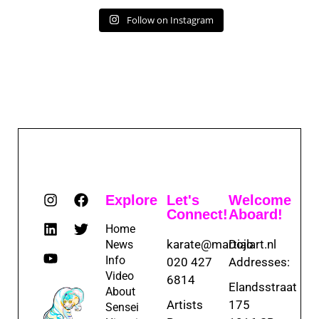
Follow on Instagram
Explore
Let's
Welcome
Connect!
Aboard!
Home
karate@martialart.nl
Dojo
News
Info
020 427
Addresses:
Video
6814
Elandsstraat
About
Artists
175
Sensei