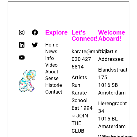
Explore
Let's
Welcome
Connect!
Aboard!
Home
karate@martialart.nl
Dojo
News
Info
020 427
Addresses:
Video
6814
Elandsstraat
About
Artists
175
Sensei
Run
1016 SB
Historie
Contact
Karate
Amsterdam
School
Herengracht
Est 1994
34
~ JOIN
1015 BL
THE
Amsterdam
CLUB!
Wilhelminalaan