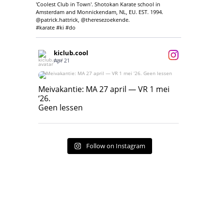
'Coolest Club in Town'. Shotokan Karate school in
Amsterdam and Monnickendam, NL, EU. EST. 1994.
@patrick.hattrick, @theresezoekende.
#karate #ki #do
kiclub.cool
Apr 21
Meivakantie: MA 27 april — VR 1 mei ‘26.
Geen lessen
Meivakantie: MA 27 april — VR 1 mei
‘26.
17
7
Geen lessen
Follow on Instagram