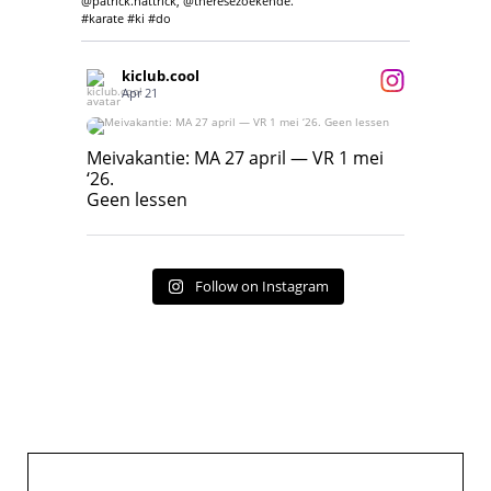
@patrick.hattrick, @theresezoekende.
#karate #ki #do
kiclub.cool
Apr 21
Meivakantie: MA 27 april — VR 1 mei ‘26.
Geen lessen
Meivakantie: MA 27 april — VR 1 mei
‘26.
17
7
Geen lessen
Follow on Instagram