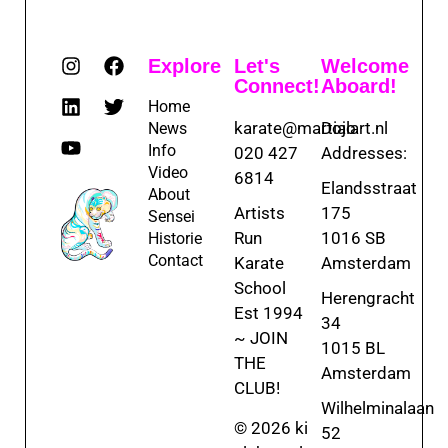
Explore
Let's
Welcome
Connect!
Aboard!
Home
karate@martialart.nl
Dojo
News
Info
020 427
Addresses:
Video
6814
Elandsstraat
About
Artists
175
Sensei
Run
1016 SB
Historie
Contact
Karate
Amsterdam
School
Herengracht
Est 1994
34
~ JOIN
1015 BL
THE
Amsterdam
CLUB!
Wilhelminalaan
© 2026 ki
52