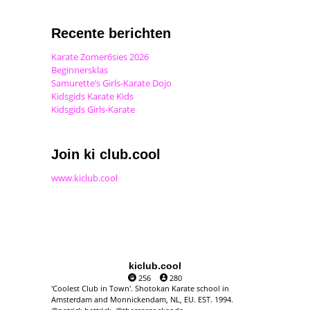
Recente berichten
Karate Zomer6sies 2026
Beginnersklas
Samurette’s Girls-Karate Dojo
Kidsgids Karate Kids
Kidsgids Girls-Karate
Join ki club.cool
www.kiclub.cool
kiclub.cool
256
280
'Coolest Club in Town'. Shotokan Karate school in
Amsterdam and Monnickendam, NL, EU. EST. 1994.