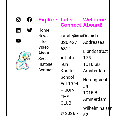
Explore
Let's
Welcome
Connect!
Aboard!
Home
karate@martialart.nl
Dojo
News
Info
020 427
Addresses:
Video
6814
Elandsstraat
About
Artists
175
Sensei
Run
1016 SB
Historie
Contact
Karate
Amsterdam
School
Herengracht
Est 1994
34
~ JOIN
1015 BL
THE
Amsterdam
CLUB!
Wilhelminalaan
© 2026 ki
52