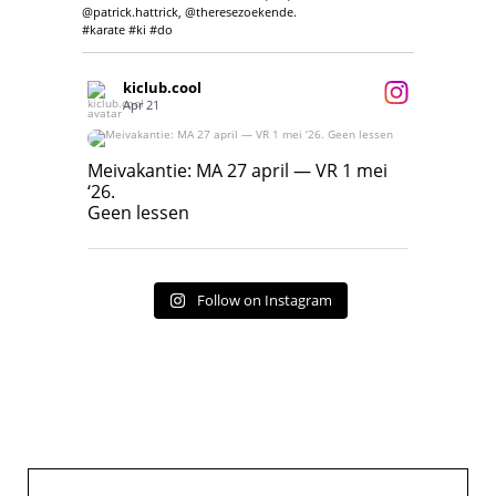
@patrick.hattrick, @theresezoekende.
#karate #ki #do
kiclub.cool
Apr 21
Meivakantie: MA 27 april — VR 1 mei ‘26.
Geen lessen
Meivakantie: MA 27 april — VR 1 mei
‘26.
17
7
Geen lessen
Follow on Instagram