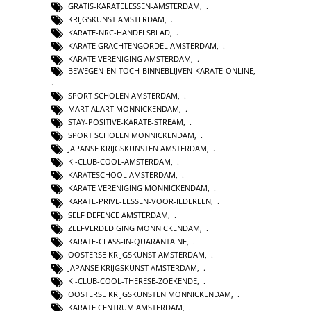
GRATIS-KARATELESSEN-AMSTERDAM
,
KRIJGSKUNST AMSTERDAM
,
KARATE-NRC-HANDELSBLAD
,
KARATE GRACHTENGORDEL AMSTERDAM
,
KARATE VERENIGING AMSTERDAM
,
BEWEGEN-EN-TOCH-BINNEBLIJVEN-KARATE-ONLINE
,
SPORT SCHOLEN AMSTERDAM
,
MARTIALART MONNICKENDAM
,
STAY-POSITIVE-KARATE-STREAM
,
SPORT SCHOLEN MONNICKENDAM
,
JAPANSE KRIJGSKUNSTEN AMSTERDAM
,
KI-CLUB-COOL-AMSTERDAM
,
KARATESCHOOL AMSTERDAM
,
KARATE VERENIGING MONNICKENDAM
,
KARATE-PRIVE-LESSEN-VOOR-IEDEREEN
,
SELF DEFENCE AMSTERDAM
,
ZELFVERDEDIGING MONNICKENDAM
,
KARATE-CLASS-IN-QUARANTAINE
,
OOSTERSE KRIJGSKUNST AMSTERDAM
,
JAPANSE KRIJGSKUNST AMSTERDAM
,
KI-CLUB-COOL-THERESE-ZOEKENDE
,
OOSTERSE KRIJGSKUNSTEN MONNICKENDAM
,
KARATE CENTRUM AMSTERDAM
,