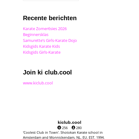
Recente berichten
Karate Zomer6sies 2026
Beginnersklas
Samurette’s Girls-Karate Dojo
Kidsgids Karate Kids
Kidsgids Girls-Karate
Join ki club.cool
www.kiclub.cool
kiclub.cool
256
280
'Coolest Club in Town'. Shotokan Karate school in
Amsterdam and Monnickendam, NL, EU. EST. 1994.