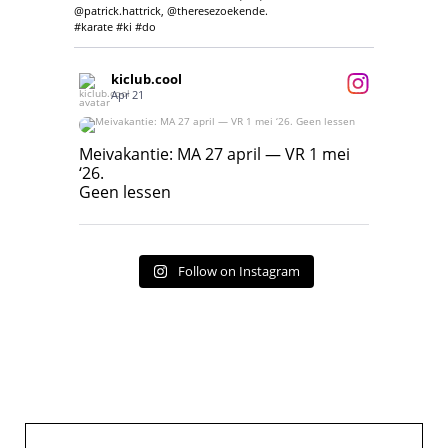
@patrick.hattrick, @theresezoekende.
#karate #ki #do
kiclub.cool
Apr 21
Meivakantie: MA 27 april — VR 1 mei ‘26.
Geen lessen
Meivakantie: MA 27 april — VR 1 mei
‘26.
17
7
Geen lessen
Follow on Instagram