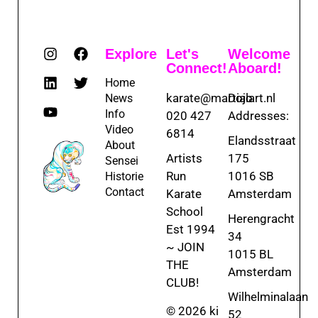
Explore
Let's
Welcome
Connect!
Aboard!
Home
karate@martialart.nl
Dojo
News
Info
020 427
Addresses:
Video
6814
Elandsstraat
About
Artists
175
Sensei
Run
1016 SB
Historie
Contact
Karate
Amsterdam
School
Herengracht
Est 1994
34
~ JOIN
1015 BL
THE
Amsterdam
CLUB!
Wilhelminalaan
© 2026 ki
52