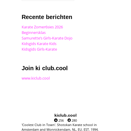
Recente berichten
Karate Zomer6sies 2026
Beginnersklas
Samurette’s Girls-Karate Dojo
Kidsgids Karate Kids
Kidsgids Girls-Karate
Join ki club.cool
www.kiclub.cool
kiclub.cool
256
280
'Coolest Club in Town'. Shotokan Karate school in
Amsterdam and Monnickendam, NL, EU. EST. 1994.