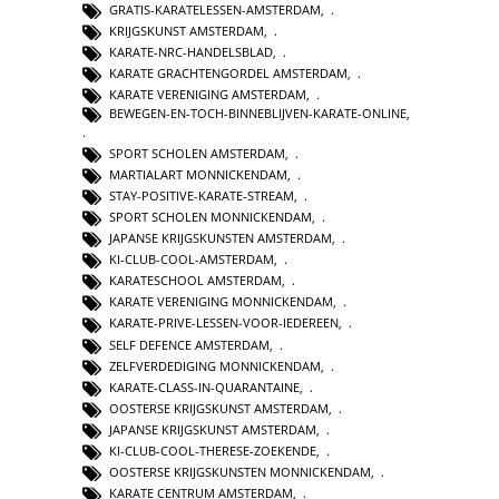
GRATIS-KARATELESSEN-AMSTERDAM
,
KRIJGSKUNST AMSTERDAM
,
KARATE-NRC-HANDELSBLAD
,
KARATE GRACHTENGORDEL AMSTERDAM
,
KARATE VERENIGING AMSTERDAM
,
BEWEGEN-EN-TOCH-BINNEBLIJVEN-KARATE-ONLINE
,
SPORT SCHOLEN AMSTERDAM
,
MARTIALART MONNICKENDAM
,
STAY-POSITIVE-KARATE-STREAM
,
SPORT SCHOLEN MONNICKENDAM
,
JAPANSE KRIJGSKUNSTEN AMSTERDAM
,
KI-CLUB-COOL-AMSTERDAM
,
KARATESCHOOL AMSTERDAM
,
KARATE VERENIGING MONNICKENDAM
,
KARATE-PRIVE-LESSEN-VOOR-IEDEREEN
,
SELF DEFENCE AMSTERDAM
,
ZELFVERDEDIGING MONNICKENDAM
,
KARATE-CLASS-IN-QUARANTAINE
,
OOSTERSE KRIJGSKUNST AMSTERDAM
,
JAPANSE KRIJGSKUNST AMSTERDAM
,
KI-CLUB-COOL-THERESE-ZOEKENDE
,
OOSTERSE KRIJGSKUNSTEN MONNICKENDAM
,
KARATE CENTRUM AMSTERDAM
,