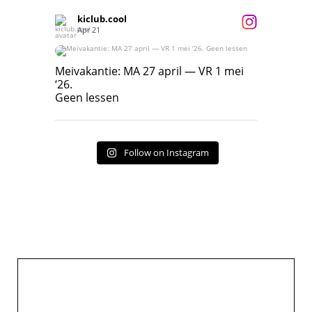
kiclub.cool
Apr 21
Meivakantie: MA 27 april — VR 1 mei ‘26.
Geen lessen
Meivakantie: MA 27 april — VR 1 mei
‘26.
17
7
Geen lessen
Follow on Instagram