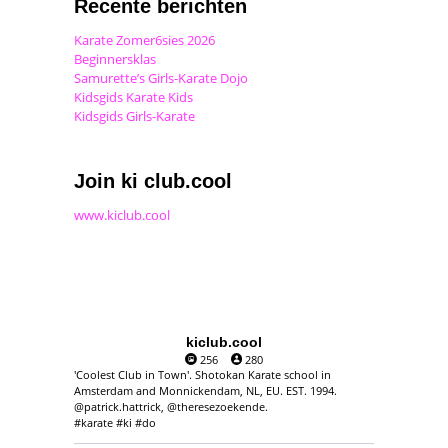
Recente berichten
Karate Zomer6sies 2026
Beginnersklas
Samurette’s Girls-Karate Dojo
Kidsgids Karate Kids
Kidsgids Girls-Karate
Join ki club.cool
www.kiclub.cool
kiclub.cool
256
280
'Coolest Club in Town'. Shotokan Karate school in
Amsterdam and Monnickendam, NL, EU. EST. 1994.
@patrick.hattrick, @theresezoekende.
#karate #ki #do