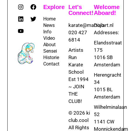
Explore
Let's
Welcome
Connect!
Aboard!
Home
karate@martialart.nl
Dojo
News
Info
020 427
Addresses:
Video
6814
Elandsstraat
About
Artists
175
Sensei
Run
1016 SB
Historie
Contact
Karate
Amsterdam
School
Herengracht
Est 1994
34
~ JOIN
1015 BL
THE
Amsterdam
CLUB!
Wilhelminalaan
© 2026 ki
52
club.cool
1141 CW
All Rights
Monnickendam