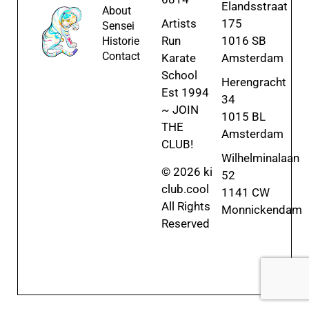
Elandsstraat
About
Artists
175
Sensei
Run
1016 SB
Historie
Contact
Karate
Amsterdam
School
Herengracht
Est 1994
34
~ JOIN
1015 BL
THE
Amsterdam
CLUB!
Wilhelminalaan
© 2026 ki
52
club.cool
1141 CW
All Rights
Monnickendam
Reserved