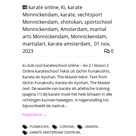
karate online
,
Ki
,
karate
Monnickendam
,
karate
,
vechtsport
Monnickendam
,
shotokan
,
sportschool
Monnickendam
,
Amsterdam
,
martial
arts Monnickendam
,
Monnickendam
,
martialart
,
karate amsterdam
,
01 nov,
2023
0
ki club.cool karateschool online – les 2 / lesson 2
Online karateschool Tekst uit Gichin Funakoshi’s,
Karate-do Kyohan, The Master-tekst. Text from
Gichin Funakoshi, Karate-do Kyohan, The Master
text. De waarde van karate als atletische training
(pagina 11) Bij karate moet het hele lichaam in alle
richtingen kunnen bewegen. In tegenstelling tot
bijvoorbeeld de nadruk…
Read More →
FUNAKOSHI
,
CORONA
,
URAKEN
,
KARATE AMSTERDAM CENTRUM
,