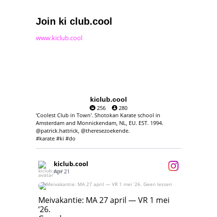
Join ki club.cool
www.kiclub.cool
kiclub.cool
256
280
'Coolest Club in Town'. Shotokan Karate school in
Amsterdam and Monnickendam, NL, EU. EST. 1994.
@patrick.hattrick, @theresezoekende.
#karate #ki #do
kiclub.cool
Apr 21
Meivakantie: MA 27 april — VR 1 mei ‘26.
Geen lessen
Meivakantie: MA 27 april — VR 1 mei
‘26.
17
7