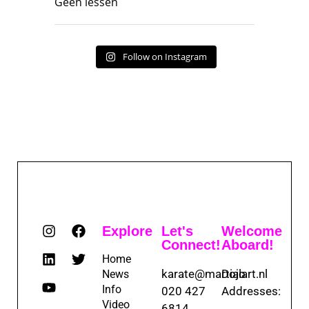
Geen lessen
Follow on Instagram
Explore
Let's
Welcome
Connect!
Aboard!
Home
karate@martialart.nl
Dojo
News
Info
020 427
Addresses:
Video
6814