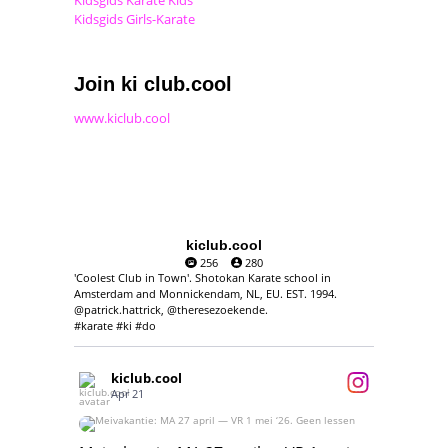
Kidsgids Karate Kids
Kidsgids Girls-Karate
Join ki club.cool
www.kiclub.cool
kiclub.cool
256
280
'Coolest Club in Town'. Shotokan Karate school in
Amsterdam and Monnickendam, NL, EU. EST. 1994.
@patrick.hattrick, @theresezoekende.
#karate #ki #do
kiclub.cool
Apr 21
Meivakantie: MA 27 april — VR 1 mei ‘26.
Geen lessen