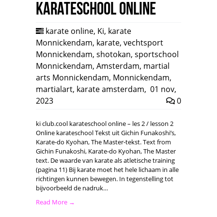
karateschool online
karate online
,
Ki
,
karate
Monnickendam
,
karate
,
vechtsport
Monnickendam
,
shotokan
,
sportschool
Monnickendam
,
Amsterdam
,
martial
arts Monnickendam
,
Monnickendam
,
martialart
,
karate amsterdam
,
01 nov,
2023
0
ki club.cool karateschool online – les 2 / lesson 2
Online karateschool Tekst uit Gichin Funakoshi’s,
Karate-do Kyohan, The Master-tekst. Text from
Gichin Funakoshi, Karate-do Kyohan, The Master
text. De waarde van karate als atletische training
(pagina 11) Bij karate moet het hele lichaam in alle
richtingen kunnen bewegen. In tegenstelling tot
bijvoorbeeld de nadruk…
Read More →