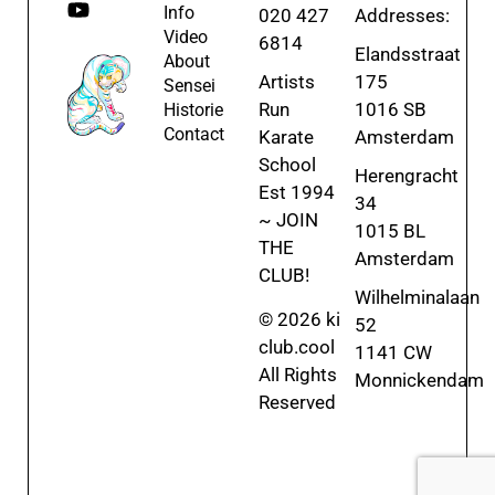
Info
020 427
Addresses:
Video
6814
Elandsstraat
About
Artists
175
Sensei
Run
1016 SB
Historie
Contact
Karate
Amsterdam
School
Herengracht
Est 1994
34
~ JOIN
1015 BL
THE
Amsterdam
CLUB!
Wilhelminalaan
© 2026 ki
52
club.cool
1141 CW
All Rights
Monnickendam
Reserved