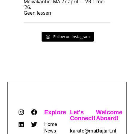
Meivakantie: MA 27 april — VR 1 mei
‘26.
17
7
Geen lessen
Follow on Instagram
Explore
Let's
Welcome
Connect!
Aboard!
Home
karate@martialart.nl
Dojo
News