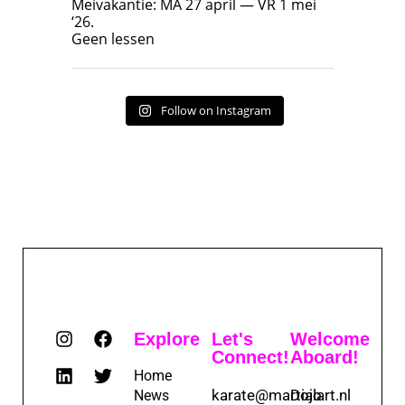
Meivakantie: MA 27 april — VR 1 mei
‘26.
17
7
Geen lessen
Follow on Instagram
Explore
Let's
Welcome
Connect!
Aboard!
Home
karate@martialart.nl
Dojo
News