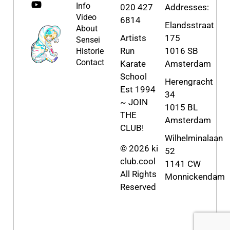
Info
020 427
Addresses:
Video
6814
Elandsstraat
About
Artists
175
Sensei
Run
1016 SB
Historie
Contact
Karate
Amsterdam
School
Herengracht
Est 1994
34
~ JOIN
1015 BL
THE
Amsterdam
CLUB!
Wilhelminalaan
© 2026 ki
52
club.cool
1141 CW
All Rights
Monnickendam
Reserved