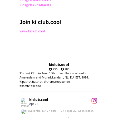
Kidsgids Karate Kids
Kidsgids Girls-Karate
Join ki club.cool
www.kiclub.cool
kiclub.cool
256
280
'Coolest Club in Town'. Shotokan Karate school in
Amsterdam and Monnickendam, NL, EU. EST. 1994.
@patrick.hattrick, @theresezoekende.
#karate #ki #do
kiclub.cool
Apr 21
Meivakantie: MA 27 april — VR 1 mei ‘26.
Geen lessen