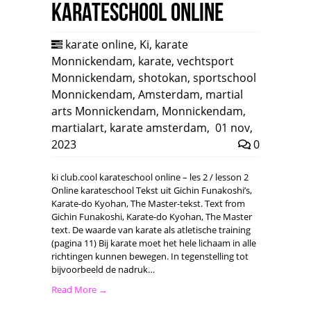
karateschool online
karate online
,
Ki
,
karate
Monnickendam
,
karate
,
vechtsport
Monnickendam
,
shotokan
,
sportschool
Monnickendam
,
Amsterdam
,
martial
arts Monnickendam
,
Monnickendam
,
martialart
,
karate amsterdam
,
01 nov,
2023
0
ki club.cool karateschool online – les 2 / lesson 2
Online karateschool Tekst uit Gichin Funakoshi’s,
Karate-do Kyohan, The Master-tekst. Text from
Gichin Funakoshi, Karate-do Kyohan, The Master
text. De waarde van karate als atletische training
(pagina 11) Bij karate moet het hele lichaam in alle
richtingen kunnen bewegen. In tegenstelling tot
bijvoorbeeld de nadruk…
Read More →