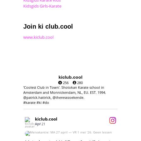
Kidsgids Karate Kids
Kidsgids Girls-Karate
Join ki club.cool
www.kiclub.cool
kiclub.cool
256
280
'Coolest Club in Town'. Shotokan Karate school in
Amsterdam and Monnickendam, NL, EU. EST. 1994.
@patrick.hattrick, @theresezoekende.
#karate #ki #do
kiclub.cool
Apr 21
Meivakantie: MA 27 april — VR 1 mei ‘26.
Geen lessen