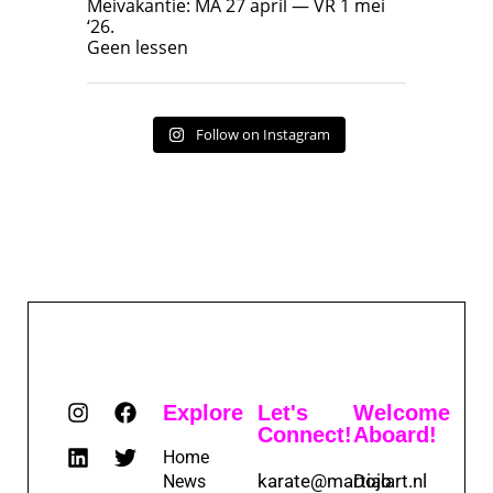
Meivakantie: MA 27 april — VR 1 mei
‘26.
17
7
Geen lessen
Follow on Instagram
Explore
Let's
Welcome
Connect!
Aboard!
Home
karate@martialart.nl
Dojo
News