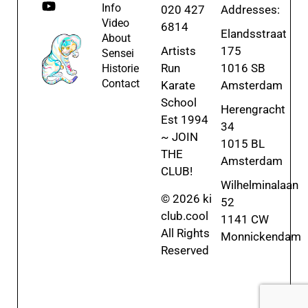
Info
020 427
Addresses:
Video
6814
Elandsstraat
About
Artists
175
Sensei
Run
1016 SB
Historie
Contact
Karate
Amsterdam
School
Herengracht
Est 1994
34
~ JOIN
1015 BL
THE
Amsterdam
CLUB!
Wilhelminalaan
© 2026 ki
52
club.cool
1141 CW
All Rights
Monnickendam
Reserved