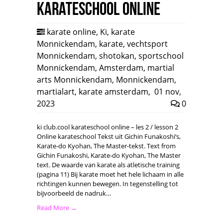
karateschool online
karate online
,
Ki
,
karate
Monnickendam
,
karate
,
vechtsport
Monnickendam
,
shotokan
,
sportschool
Monnickendam
,
Amsterdam
,
martial
arts Monnickendam
,
Monnickendam
,
martialart
,
karate amsterdam
,
01 nov,
2023
0
ki club.cool karateschool online – les 2 / lesson 2
Online karateschool Tekst uit Gichin Funakoshi’s,
Karate-do Kyohan, The Master-tekst. Text from
Gichin Funakoshi, Karate-do Kyohan, The Master
text. De waarde van karate als atletische training
(pagina 11) Bij karate moet het hele lichaam in alle
richtingen kunnen bewegen. In tegenstelling tot
bijvoorbeeld de nadruk…
Read More →