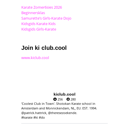
Karate Zomer6sies 2026
Beginnersklas
Samurette’s Girls-Karate Dojo
Kidsgids Karate Kids
Kidsgids Girls-Karate
Join ki club.cool
www.kiclub.cool
kiclub.cool
256
280
'Coolest Club in Town'. Shotokan Karate school in
Amsterdam and Monnickendam, NL, EU. EST. 1994.
@patrick.hattrick, @theresezoekende.
#karate #ki #do