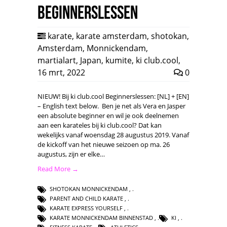
Beginnerslessen
karate
,
karate amsterdam
,
shotokan
,
Amsterdam
,
Monnickendam
,
martialart
,
Japan
,
kumite
,
ki club.cool
,
16 mrt, 2022
0
NIEUW! Bij ki club.cool Beginnerslessen: [NL] + [EN]
– English text below. Ben je net als Vera en Jasper
een absolute beginner en wil je ook deelnemen
aan een karateles bij ki club.cool? Dat kan
wekelijks vanaf woensdag 28 augustus 2019. Vanaf
de kickoff van het nieuwe seizoen op ma. 26
augustus, zijn er elke…
Read More →
SHOTOKAN MONNICKENDAM
,
PARENT AND CHILD KARATE
,
KARATE EXPRESS YOURSELF
,
KARATE MONNICKENDAM BINNENSTAD
,
KI
,