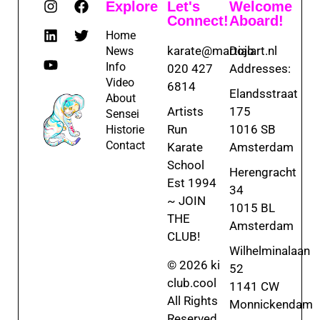
Explore
Let's
Welcome
Connect!
Aboard!
Home
karate@martialart.nl
Dojo
News
Info
020 427
Addresses:
Video
6814
Elandsstraat
About
Artists
175
Sensei
Run
1016 SB
Historie
Contact
Karate
Amsterdam
School
Herengracht
Est 1994
34
~ JOIN
1015 BL
THE
Amsterdam
CLUB!
Wilhelminalaan
© 2026 ki
52
club.cool
1141 CW
All Rights
Monnickendam
Reserved