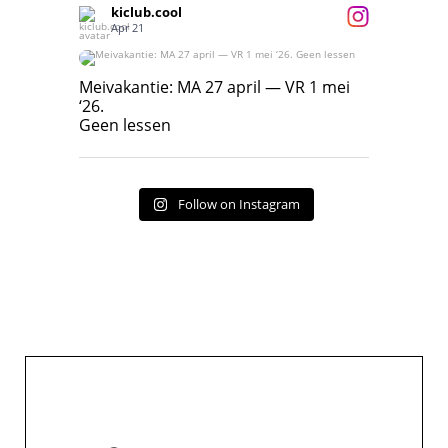
kiclub.cool
Apr 21
Meivakantie: MA 27 april — VR 1 mei ‘26.
Geen lessen
Meivakantie: MA 27 april — VR 1 mei
‘26.
17
7
Geen lessen
Follow on Instagram