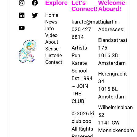
Explore
Let's
Welcome
Connect!
Aboard!
Home
karate@martialart.nl
Dojo
News
Info
020 427
Addresses:
Video
6814
Elandsstraat
About
Artists
175
Sensei
Run
1016 SB
Historie
Contact
Karate
Amsterdam
School
Herengracht
Est 1994
34
~ JOIN
1015 BL
THE
Amsterdam
CLUB!
Wilhelminalaan
© 2026 ki
52
club.cool
1141 CW
All Rights
Monnickendam
Reserved