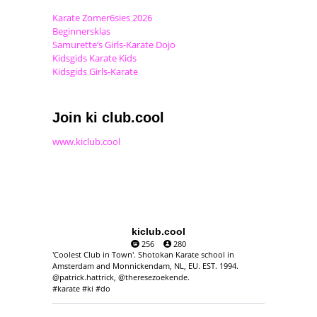
Karate Zomer6sies 2026
Beginnersklas
Samurette’s Girls-Karate Dojo
Kidsgids Karate Kids
Kidsgids Girls-Karate
Join ki club.cool
www.kiclub.cool
kiclub.cool
256
280
'Coolest Club in Town'. Shotokan Karate school in
Amsterdam and Monnickendam, NL, EU. EST. 1994.
@patrick.hattrick, @theresezoekende.
#karate #ki #do