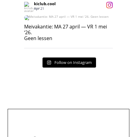
kiclub.cool
Apr 21
Meivakantie: MA 27 april — VR 1 mei ‘26.
Geen lessen
Meivakantie: MA 27 april — VR 1 mei
‘26.
17
7
Geen lessen
Follow on Instagram