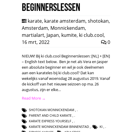
Beginnerslessen
karate
,
karate amsterdam
,
shotokan
,
Amsterdam
,
Monnickendam
,
martialart
,
Japan
,
kumite
,
ki club.cool
,
16 mrt, 2022
0
NIEUW! Bij ki club.cool Beginnerslessen: [NL] + [EN]
– English text below. Ben je net als Vera en Jasper
een absolute beginner en wil je ook deelnemen
aan een karateles bij ki club.cool? Dat kan
wekelijks vanaf woensdag 28 augustus 2019. Vanaf
de kickoff van het nieuwe seizoen op ma. 26
augustus, zijn er elke…
Read More →
SHOTOKAN MONNICKENDAM
,
PARENT AND CHILD KARATE
,
KARATE EXPRESS YOURSELF
,
KARATE MONNICKENDAM BINNENSTAD
,
KI
,