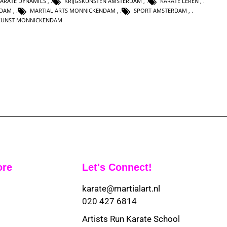
ARATE DYNAMICS
,
KRIJGSKUNSTEN AMSTERDAM
,
KARATE LEREN
,
NDAM
,
MARTIAL ARTS MONNICKENDAM
,
SPORT AMSTERDAM
,
SKUNST MONNICKENDAM
ore
Let's Connect!
karate@martialart.nl
020 427 6814
Artists Run Karate School