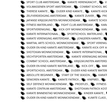
SPORT CLUB AMSTERDAM
,
KARATE HERENGRACHT
,
V
VOLWASSENEN SPORT AMSTERDAM
,
COMBAT SCHOOL M
THERESE KARATE
,
OUDER KIND KARATE
,
KARATE-KIC
ZELFVERDEDIGING AMSTERDAM
,
KARATE ZUIVER
,
PR
JAPANSE KRIJGSKUNSTEN MONNICKENDAM
,
KARATE SCHO
FITNESS WATERLAND
,
FIGHT CLUB AMSTERDAM
,
KAR
SPORTVERENIGING
,
KICK-OFF MONNICKENDAM
,
KAR
KARATE INTERNATIONAAL
,
SPORTSCHOOL WATERLAND
,
KARATE VERENIGING AMSTERDAM
,
JONGEREN KARATE
,
MARTIAL ARTS SCHOOL MONNICKENDAM
,
SPORT VERENI
OUDER EN KIND KARATE AMSTERDAM
,
KARATE-KICK-OFF
SHOTOKAN MONNICKENDAM
,
KARATE INTERNATIONAL
,
VECHTSPORTEN AMSTERDAM
,
KARATE VERENIGING MONN
COMBAT SCHOOL AMSTERDAM
,
KRIJGSKUNSTEN AMSTER
OUDER EN KIND KARATE WATERLAND
,
KICK-OFF
,
MAR
SPORTSCHOOL AMSTERDAM
,
OUDER KIND KARATE WATE
ABSOLUTE BEGINNER
,
START OF THE SEASON
,
KARAT
SENIOREN KARATE
,
KARATE PATRICK
,
KNIPMES
,
SELF DEFENCE MONNICKENDAM
,
PROEFLES
,
FITNESS
KARATE CENTRUM AMSTERDAM
,
SHOTOKAN PATRICK KOS
KARATE BINNENSTAD MONNICKENDAM
,
KINDER KARATE
,
OUDER EN KIND KARATE MONNICKENDAM
,
KUMITE CLASS