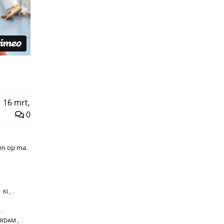
,
16 mrt,
0
oen op ma.
KI
,
,
ERDAM
,