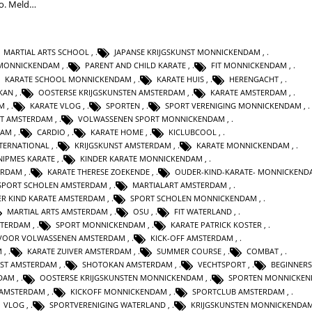
do. Meld…
MARTIAL ARTS SCHOOL
,
JAPANSE KRIJGSKUNST MONNICKENDAM
,
 MONNICKENDAM
,
PARENT AND CHILD KARATE
,
FIT MONNICKENDAM
,
KARATE SCHOOL MONNICKENDAM
,
KARATE HUIS
,
HERENGACHT
,
KAN
,
OOSTERSE KRIJGSKUNSTEN AMSTERDAM
,
KARATE AMSTERDAM
,
AM
,
KARATE VLOG
,
SPORTEN
,
SPORT VERENIGING MONNICKENDAM
,
IT AMSTERDAM
,
VOLWASSENEN SPORT MONNICKENDAM
,
DAM
,
CARDIO
,
KARATE HOME
,
KICLUBCOOL
,
TERNATIONAL
,
KRIJGSKUNST AMSTERDAM
,
KARATE MONNICKENDAM
,
NIPMES KARATE
,
KINDER KARATE MONNICKENDAM
,
ERDAM
,
KARATE THERESE ZOEKENDE
,
OUDER-KIND-KARATE- MONNICKEND
SPORT SCHOLEN AMSTERDAM
,
MARTIALART AMSTERDAM
,
R KIND KARATE AMSTERDAM
,
SPORT SCHOLEN MONNICKENDAM
,
MARTIAL ARTS AMSTERDAM
,
OSU
,
FIT WATERLAND
,
STERDAM
,
SPORT MONNICKENDAM
,
KARATE PATRICK KOSTER
,
 VOOR VOLWASSENEN AMSTERDAM
,
KICK-OFF AMSTERDAM
,
M
,
KARATE ZUIVER AMSTERDAM
,
SUMMER COURSE
,
COMBAT
,
NST AMSTERDAM
,
SHOTOKAN AMSTERDAM
,
VECHTSPORT
,
BEGINNERS
NDAM
,
OOSTERSE KRIJGSKUNSTEN MONNICKENDAM
,
SPORTEN MONNICKE
 AMSTERDAM
,
KICKOFF MONNICKENDAM
,
SPORTCLUB AMSTERDAM
,
VLOG
,
SPORTVERENIGING WATERLAND
,
KRIJGSKUNSTEN MONNICKENDA