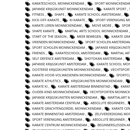
KARATESCHOOL MONNICKENDAM
,
SPORT MONNICKENDA
JAPANSE KRIJGSKUNST MONNICKENDAM
,
KARATE SPORT
,
FITNESS
,
SHAPE
,
KARATE SCHOOL AMSTERDAM
,
KICK-OFF-KARATE
,
KI KARATE
,
SPORT VERENIGING 
KARATE LEREN MONNICKENDAM
,
MOVE MORE
,
SPOR
SHAPE KARATE
,
MARTIAL ARTS SCHOOL MONNICKENDAM
START OF THE SEASON
,
MEER BEWEGEN
,
KARATE GR
VRIENDEN MONNICKENDAM
,
SPORT SCHOLEN AMSTERDA
SPORT SCHOLEN MONNICKENDAM
,
JAPANSE KRIJGSKUNS
FRIENDS
,
KARATESCHOOL AMSTERDAM
,
MARTIAL AR
SELF DEFENCE AMSTERDAM
,
SHOTOKAN AMSTERDAM
,
JAPANSE KRIJGSKUNST AMSTERDAM
,
KARATE SCHOOL MO
OOSTERSE KRIJGSKUNSTEN MONNICKENDAM
,
VECHTSPOR
KARATE-VOOR-VOLWASSENEN-MONNICKENDAM
,
SPORTC
KARATE ATHLETICS
,
KRIJGSKUNSTEN MONNICKENDAM
,
KARATE KI
,
KARATE AMSTERDAM BINNENSTAD
,
KARA
OUDER-KIND-MONNICKENDAM
,
VECHTSPORTEN MONNIC
JAPANSE KRIJGSKUNSTEN MONNICKENDAM
,
MARTIALART 
KARATE AMSTERDAM CENTRUM
,
ABSOLUTE BEGINNERS
,
KARATE GRACHTENGORDEL MONNICKENDAM
,
KARATE CE
KARATE BINNENSTAD AMSTERDAM
,
ZELFVERDEDIGING M
SPORT VERENIGING AMSTERDAM
,
ABSOLUTE BEGINNER
,
KARATE CENTRUM MONNICKENDAM
,
BEGINNERSLESSEN 