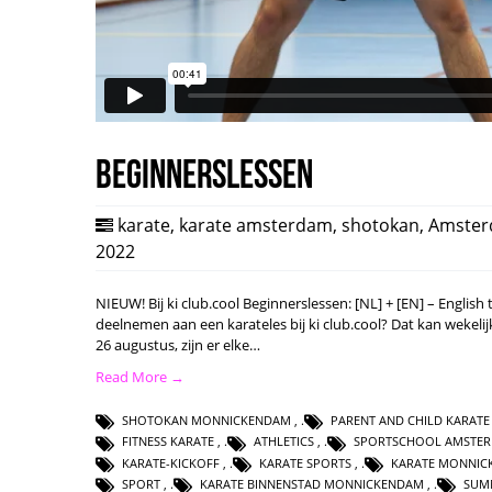
Beginnerslessen
karate
,
karate amsterdam
,
shotokan
,
Amste
2022
NIEUW! Bij ki club.cool Beginnerslessen: [NL] + [EN] – English
deelnemen aan een karateles bij ki club.cool? Dat kan wekel
26 augustus, zijn er elke…
Read More →
SHOTOKAN MONNICKENDAM
,
PARENT AND CHILD KARATE
FITNESS KARATE
,
ATHLETICS
,
SPORTSCHOOL AMSTE
KARATE-KICKOFF
,
KARATE SPORTS
,
KARATE MONNIC
SPORT
,
KARATE BINNENSTAD MONNICKENDAM
,
SUM