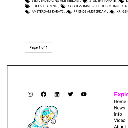
ZELFVERDEDIGING AMSTERDAM
,
STUDENT-KARATE
,
K
FOCUS TRAINING
,
KARATE-SUMMER-SCHOOL-MONNICKE
AMSTERDAM-KARATE
,
FRIENDS AMSTERDAM
,
KRIJG
Page 1 of 1
Expl
Home
News
Info
Video
About