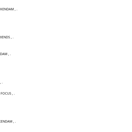
CKENDAM
,
RIENDS
,
NDAM
,
,
 FOCUS
,
CKENDAM
,