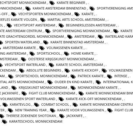
ECHTSPORT MONNICKENDAM
,
KARATE BEGINNER
,
ONNICKENDAM
,
KARATE AMSTERDAM BINNENSTAD
,
SPORTVERENIGING AM
K-OFF
,
VECHTSPORTEN MONNICKENDAM
,
KARATE
,
OEFLES KARATE VOLGEN
,
MARTIAL ARTS SCHOOL AMSTERDAM
,
OL
,
VECHTSPORT AMSTERDAM
,
BEGINNERSLESSEN AMSTERDAM
,
ATE AMSTERDAM CENTRUM
,
SPORTVERENIGING MONNICKENDAM
,
KARATE
ATE GRACHTENGORDEL MONNICKENDAM
,
AMSTERDAM
,
WATERLAND KAR
SPORTEN WATERLAND
,
KARATE BINNENSTAD AMSTERDAM
,
AMSTERDAM-KARATE
,
VOLWASSENEN KARATE
,
GING AMSTERDAM
,
SPORTSCHOOL
,
HOME KARATE
,
 AMSTERDAM
,
OOSTERSE KRIJGSKUNST MONNICKENDAM
,
VECHTSPORT WATERLAND
,
KARATE SCHOOL AMSTERDAM
,
ICKENDAM
,
ABSOLUTE BEGINNERS
,
KARATE-KICKOFF
,
VOLWASSENEN
DAM
,
SPORTSCHOOL MONNICKENDAM
,
PATRICK KARATE
,
INTENSE
,
TIAL ARTS MONNICKENDAM
,
OUDER EN KIND KARATE
,
INTERNATIONAAL 
RLAND
,
KRIJGSKUNST MONNICKENDAM
,
MONNICKENDAM KARATE
,
E JACKKNIFE
,
FIGHT CLUB MONNICKENDAM
,
KARATE MONNICKENDAM BIN
VOLWASSENEN SPORT WATERLAND
,
KARATE-KICK-OFF MONNICKENDAM
,
,
KARATEVLOG
,
COMBAT SCHOOL
,
KARATE MONNICKENDAM CENTR
TER
,
NEW TRAINING YEAR
,
KARATE VOOR VOLWASSENEN
,
FIGHT CLUB
THERESE ZOEKENDE SHOTOKAN
,
JACKKNIFE
,
,
KARATESCHOOL MONNICKENDAM