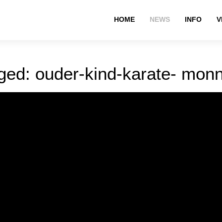
HOME
NEWS
INFO
V
ged: ouder-kind-karate- mo