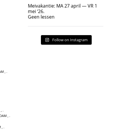
Geen lessen
Meivakantie: MA 27 april — VR 1
17
7
mei ‘26.
Geen lessen
Follow on Instagram
AM
,
,
NDAM
,
M
,