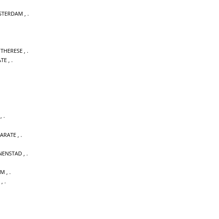
STERDAM
,
 THERESE
,
ATE
,
,
KARATE
,
NENSTAD
,
UM
,
,