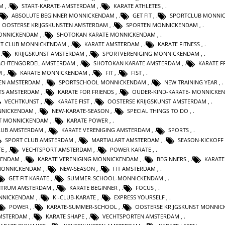
M
,
START-KARATE-AMSTERDAM
,
KARATE ATHLETES
,
ABSOLUTE BEGINNER MONNICKENDAM
,
GET FIT
,
SPORTCLUB MONNI
OOSTERSE KRIJGSKUNSTEN AMSTERDAM
,
SPORTEN MONNICKENDAM
,
MONNICKENDAM
,
SHOTOKAN KARATE MONNICKENDAM
,
T CLUB MONNICKENDAM
,
KARATE AMSTERDAM
,
KARATE FITNESS
,
,
KRIJGSKUNST AMSTERDAM
,
SPORTVERENIGING MONNICKENDAM
,
ACHTENGORDEL AMSTERDAM
,
SHOTOKAN KARATE AMSTERDAM
,
KARATE F
M
,
KARATE MONNICKENDAM
,
FIT
,
FIST
,
TEN AMSTERDAM
,
SPORTSCHOOL MONNICKENDAM
,
NEW TRAINING YEAR
,
TS AMSTERDAM
,
KARATE FOR FRIENDS
,
OUDER-KIND-KARATE- MONNICKE
VECHTKUNST
,
KARATE FIST
,
OOSTERSE KRIJGSKUNST AMSTERDAM
,
NNICKENDAM
,
NEW-KARATE-SEASON
,
SPECIAL THINGS TO DO
,
T MONNICKENDAM
,
KARATE POWER
,
LUB AMSTERDAM
,
KARATE VERENIGING AMSTERDAM
,
SPORTS
,
SPORT CLUB AMSTERDAM
,
MARTIALART AMSTERDAM
,
SEASON-KICKOFF
TE
,
VECHTSPORT AMSTERDAM
,
POWER KARATE
,
KENDAM
,
KARATE VERENIGING MONNICKENDAM
,
BEGINNERS
,
KARATE
MONNICKENDAM
,
NEW-SEASON
,
FIT AMSTERDAM
,
GET FIT KARATE
,
SUMMER-SCHOOL-MONNICKENDAM
,
NTRUM AMSTERDAM
,
KARATE BEGINNER
,
FOCUS
,
ONNICKENDAM
,
KI-CLUB-KARATE
,
EXPRESS YOURSELF
,
POWER
,
KARATE-SUMMER-SCHOOL
,
OOSTERSE KRIJGSKUNST MONNI
AMSTERDAM
,
KARATE SHAPE
,
VECHTSPORTEN AMSTERDAM
,