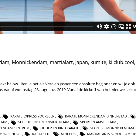
rdam
,
Monnickendam
,
martialart
,
Japan
,
kumite
,
ki club.cool
 text below. Ben je net als Vera en Jasper een absolute beginner en wil je ook
ijks vanaf woensdag 28 augustus 2019. Vanaf de kickoff van het nieuwe seiz
,
KARATE EXPRESS YOURSELF
,
KARATE MONNICKENDAM BINNENSTAD
,
RDAM
,
SELF DEFENCE MONNICKENDAM
,
SPORTEN AMSTERDAM
,
KENDAM CENTRUM
,
OUDER EN KIND KARATE
,
STARTERS MONNICKENDAM
MER-SCHOOL
,
KARATE FIT
,
ATHLETES
,
MARTIAL ARTS SCHOOL AMST