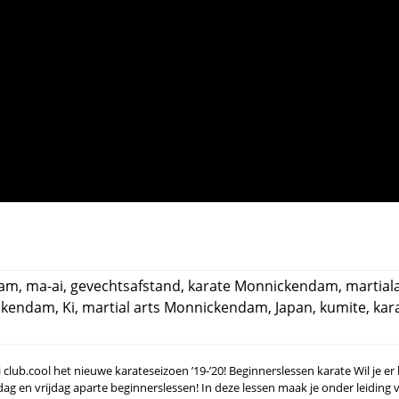
dam
,
ma-ai
,
gevechtsafstand
,
karate Monnickendam
,
martial
ickendam
,
Ki
,
martial arts Monnickendam
,
Japan
,
kumite
,
kar
lub.cool het nieuwe karateseizoen ’19-’20! Beginnerslessen karate Wil je er b
ag en vrijdag aparte beginnerslessen! In deze lessen maak je onder leiding 