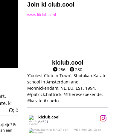
Join ki club.cool
www.kiclub.cool
kiclub.cool
256
280
'Coolest Club in Town'. Shotokan Karate
school in Amsterdam and
Monnickendam, NL, EU. EST. 1994.
@patrick.hattrick, @theresezoekende.
art
,
#karate #ki #do
ate
,
ki
0
kiclub.cool
Apr 21
ij zijn? En
van een
Meivakantie: MA 27 april — VR 1 mei ‘26.