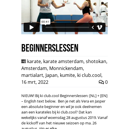
Beginnerslessen
karate
,
karate amsterdam
,
shotokan
,
Amsterdam
,
Monnickendam
,
martialart
,
Japan
,
kumite
,
ki club.cool
,
16 mrt, 2022
0
NIEUW! Bij ki club.cool Beginnerslessen: [NL] + [EN]
– English text below. Ben je net als Vera en Jasper
een absolute beginner en wil je ook deelnemen
aan een karateles bij ki club.cool? Dat kan
wekelijks vanaf woensdag 28 augustus 2019. Vanaf
de kickoff van het nieuwe seizoen op ma. 26
augustus, zijn er elke…