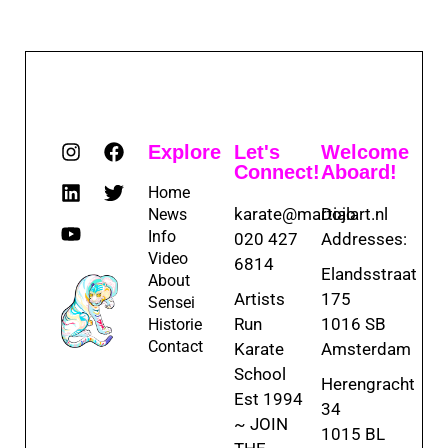
Explore
Let's
Welcome
Connect!
Aboard!
Home
karate@martialart.nl
Dojo
News
Info
020 427
Addresses:
Video
6814
Elandsstraat
About
Artists
175
Sensei
Run
1016 SB
Historie
Contact
Karate
Amsterdam
School
Herengracht
Est 1994
34
~ JOIN
1015 BL