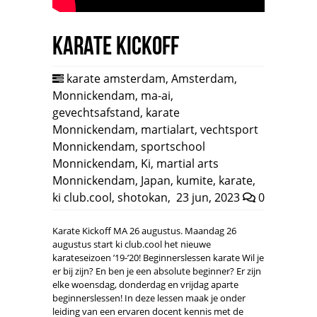
Karate Kickoff
karate amsterdam
,
Amsterdam
,
Monnickendam
,
ma-ai
,
gevechtsafstand
,
karate
Monnickendam
,
martialart
,
vechtsport
Monnickendam
,
sportschool
Monnickendam
,
Ki
,
martial arts
Monnickendam
,
Japan
,
kumite
,
karate
,
ki club.cool
,
shotokan
,
23 jun, 2023
0
Karate Kickoff MA 26 augustus. Maandag 26
augustus start ki club.cool het nieuwe
karateseizoen ’19-’20! Beginnerslessen karate Wil je
er bij zijn? En ben je een absolute beginner? Er zijn
elke woensdag, donderdag en vrijdag aparte
beginnerslessen! In deze lessen maak je onder
leiding van een ervaren docent kennis met de