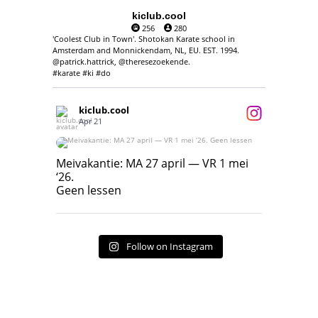
kiclub.cool
256
280
'Coolest Club in Town'. Shotokan Karate school in
Amsterdam and Monnickendam, NL, EU. EST. 1994.
@patrick.hattrick, @theresezoekende.
#karate #ki #do
kiclub.cool
Apr 21
Meivakantie: MA 27 april — VR 1 mei ‘26.
Geen lessen
Meivakantie: MA 27 april — VR 1 mei
‘26.
17
7
Geen lessen
Follow on Instagram