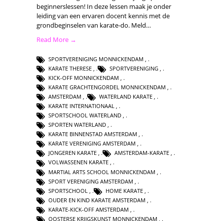
beginnerslessen! In deze lessen maak je onder
leiding van een ervaren docent kennis met de
grondbeginselen van karate-do. Meld…
Read More →
SPORTVERENIGING MONNICKENDAM
,
KARATE THERESE
,
SPORTVERENIGING
,
KICK-OFF MONNICKENDAM
,
KARATE GRACHTENGORDEL MONNICKENDAM
,
AMSTERDAM
,
WATERLAND KARATE
,
KARATE INTERNATIONAAL
,
SPORTSCHOOL WATERLAND
,
SPORTEN WATERLAND
,
KARATE BINNENSTAD AMSTERDAM
,
KARATE VERENIGING AMSTERDAM
,
JONGEREN KARATE
,
AMSTERDAM-KARATE
,
VOLWASSENEN KARATE
,
MARTIAL ARTS SCHOOL MONNICKENDAM
,
SPORT VERENIGING AMSTERDAM
,
SPORTSCHOOL
,
HOME KARATE
,
OUDER EN KIND KARATE AMSTERDAM
,
KARATE-KICK-OFF AMSTERDAM
,
OOSTERSE KRIJGSKUNST MONNICKENDAM
,