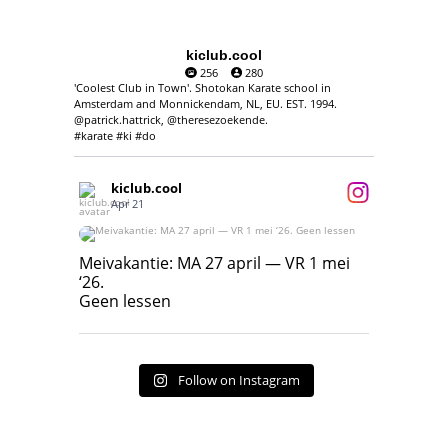
kiclub.cool
256
280
'Coolest Club in Town'. Shotokan Karate school in
Amsterdam and Monnickendam, NL, EU. EST. 1994.
@patrick.hattrick, @theresezoekende.
#karate #ki #do
kiclub.cool
Apr 21
Meivakantie: MA 27 april — VR 1 mei ‘26.
Geen lessen
Meivakantie: MA 27 april — VR 1 mei
‘26.
17
7
Geen lessen
Follow on Instagram