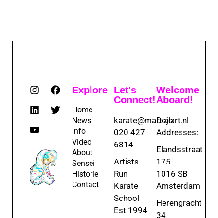
Explore
Let's
Welcome
Connect!
Aboard!
Home
karate@martialart.nl
Dojo
News
Info
020 427
Addresses:
Video
6814
Elandsstraat
About
Artists
175
Sensei
Run
1016 SB
Historie
Contact
Karate
Amsterdam
School
Herengracht
Est 1994
34