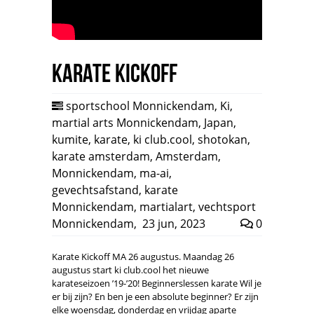
Karate Kickoff
sportschool Monnickendam
,
Ki
,
martial arts Monnickendam
,
Japan
,
kumite
,
karate
,
ki club.cool
,
shotokan
,
karate amsterdam
,
Amsterdam
,
Monnickendam
,
ma-ai
,
gevechtsafstand
,
karate
Monnickendam
,
martialart
,
vechtsport
Monnickendam
,
23 jun, 2023
0
Karate Kickoff MA 26 augustus. Maandag 26
augustus start ki club.cool het nieuwe
karateseizoen ’19-’20! Beginnerslessen karate Wil je
er bij zijn? En ben je een absolute beginner? Er zijn
elke woensdag, donderdag en vrijdag aparte