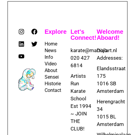
Explore
Let's
Welcome
Connect!
Aboard!
Home
karate@martialart.nl
Dojo
News
Info
020 427
Addresses:
Video
6814
Elandsstraat
About
Artists
175
Sensei
Run
1016 SB
Historie
Contact
Karate
Amsterdam
School
Herengracht
Est 1994
34
~ JOIN
1015 BL
THE
Amsterdam
CLUB!
Wilhelminalaan