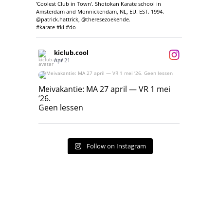
'Coolest Club in Town'. Shotokan Karate school in
Amsterdam and Monnickendam, NL, EU. EST. 1994.
@patrick.hattrick, @theresezoekende.
#karate #ki #do
kiclub.cool
Apr 21
Meivakantie: MA 27 april — VR 1 mei ‘26.
Geen lessen
Meivakantie: MA 27 april — VR 1 mei
‘26.
17
7
Geen lessen
Follow on Instagram