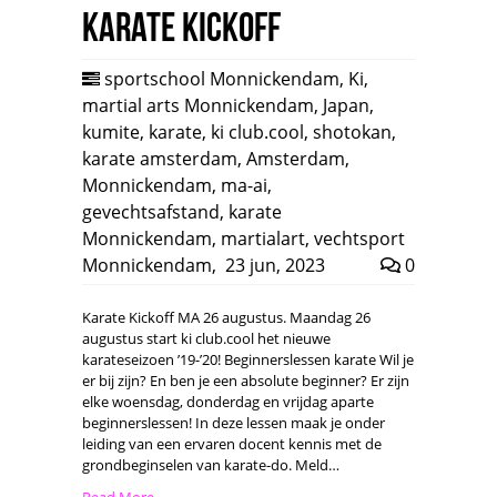
Karate Kickoff
sportschool Monnickendam
,
Ki
,
martial arts Monnickendam
,
Japan
,
kumite
,
karate
,
ki club.cool
,
shotokan
,
karate amsterdam
,
Amsterdam
,
Monnickendam
,
ma-ai
,
gevechtsafstand
,
karate
Monnickendam
,
martialart
,
vechtsport
Monnickendam
,
23 jun, 2023
0
Karate Kickoff MA 26 augustus. Maandag 26
augustus start ki club.cool het nieuwe
karateseizoen ’19-’20! Beginnerslessen karate Wil je
er bij zijn? En ben je een absolute beginner? Er zijn
elke woensdag, donderdag en vrijdag aparte
beginnerslessen! In deze lessen maak je onder
leiding van een ervaren docent kennis met de
grondbeginselen van karate-do. Meld…
Read More →