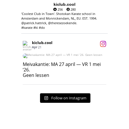
kiclub.cool
256
280
'Coolest Club in Town'. Shotokan Karate school in
Amsterdam and Monnickendam, NL, EU. EST. 1994.
@patrick.hattrick, @theresezoekende.
#karate #ki #do
kiclub.cool
Apr 21
Meivakantie: MA 27 april — VR 1 mei ‘26.
Geen lessen
Meivakantie: MA 27 april — VR 1 mei
‘26.
17
7
Geen lessen
Follow on Instagram