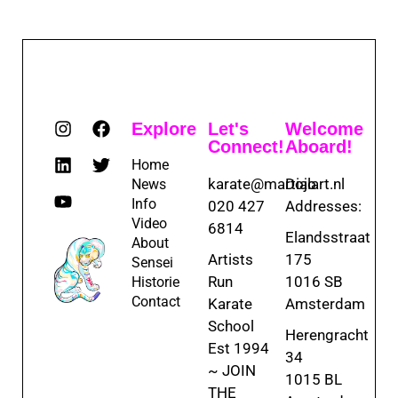
Explore
Let's
Welcome
Connect!
Aboard!
Home
karate@martialart.nl
Dojo
News
Info
020 427
Addresses:
Video
6814
Elandsstraat
About
Artists
175
Sensei
Run
1016 SB
Historie
Contact
Karate
Amsterdam
School
Herengracht
Est 1994
34
~ JOIN
1015 BL
THE