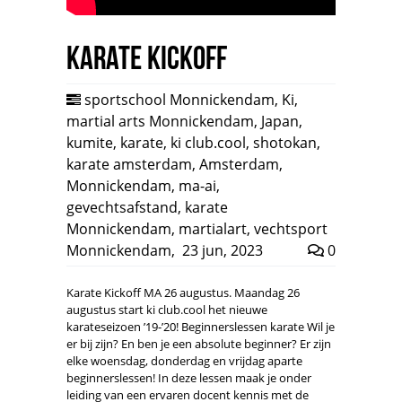
Karate Kickoff
sportschool Monnickendam
,
Ki
,
martial arts Monnickendam
,
Japan
,
kumite
,
karate
,
ki club.cool
,
shotokan
,
karate amsterdam
,
Amsterdam
,
Monnickendam
,
ma-ai
,
gevechtsafstand
,
karate
Monnickendam
,
martialart
,
vechtsport
Monnickendam
,
23 jun, 2023
0
Karate Kickoff MA 26 augustus. Maandag 26
augustus start ki club.cool het nieuwe
karateseizoen ’19-’20! Beginnerslessen karate Wil je
er bij zijn? En ben je een absolute beginner? Er zijn
elke woensdag, donderdag en vrijdag aparte
beginnerslessen! In deze lessen maak je onder
leiding van een ervaren docent kennis met de