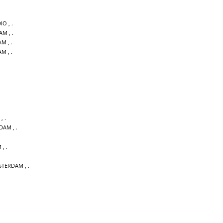
DIO
,
DAM
,
AM
,
AM
,
,
NDAM
,
M
,
STERDAM
,