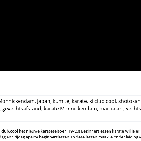
s Monnickendam
,
Japan
,
kumite
,
karate
,
ki club.cool
,
shotokan
,
gevechtsafstand
,
karate Monnickendam
,
martialart
,
vecht
lub.cool het nieuwe karateseizoen ’19-’20! Beginnerslessen karate Wil je er b
ag en vrijdag aparte beginnerslessen! In deze lessen maak je onder leiding 