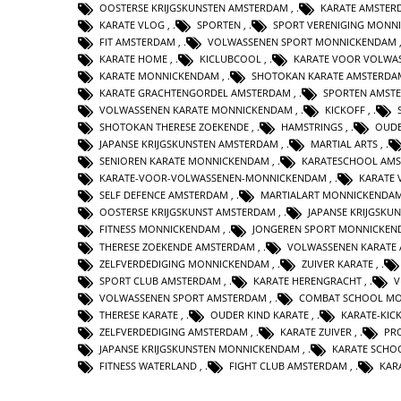
OOSTERSE KRIJGSKUNSTEN AMSTERDAM
,
KARATE AMSTER
KARATE VLOG
,
SPORTEN
,
SPORT VERENIGING MONN
FIT AMSTERDAM
,
VOLWASSENEN SPORT MONNICKENDAM
KARATE HOME
,
KICLUBCOOL
,
KARATE VOOR VOLWA
KARATE MONNICKENDAM
,
SHOTOKAN KARATE AMSTERDA
KARATE GRACHTENGORDEL AMSTERDAM
,
SPORTEN AMST
VOLWASSENEN KARATE MONNICKENDAM
,
KICKOFF
,
SHOTOKAN THERESE ZOEKENDE
,
HAMSTRINGS
,
OUDE
JAPANSE KRIJGSKUNSTEN AMSTERDAM
,
MARTIAL ARTS
,
SENIOREN KARATE MONNICKENDAM
,
KARATESCHOOL AM
KARATE-VOOR-VOLWASSENEN-MONNICKENDAM
,
KARATE
SELF DEFENCE AMSTERDAM
,
MARTIALART MONNICKENDA
OOSTERSE KRIJGSKUNST AMSTERDAM
,
JAPANSE KRIJGSKU
FITNESS MONNICKENDAM
,
JONGEREN SPORT MONNICKE
THERESE ZOEKENDE AMSTERDAM
,
VOLWASSENEN KARATE
ZELFVERDEDIGING MONNICKENDAM
,
ZUIVER KARATE
,
SPORT CLUB AMSTERDAM
,
KARATE HERENGRACHT
,
V
VOLWASSENEN SPORT AMSTERDAM
,
COMBAT SCHOOL M
THERESE KARATE
,
OUDER KIND KARATE
,
KARATE-KIC
ZELFVERDEDIGING AMSTERDAM
,
KARATE ZUIVER
,
PR
JAPANSE KRIJGSKUNSTEN MONNICKENDAM
,
KARATE SCHO
FITNESS WATERLAND
,
FIGHT CLUB AMSTERDAM
,
KAR