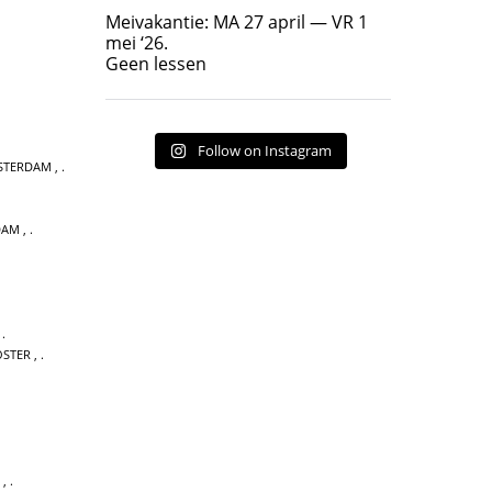
Geen lessen
Meivakantie: MA 27 april — VR 1
17
7
mei ‘26.
Geen lessen
Follow on Instagram
MSTERDAM
,
DAM
,
,
OSTER
,
,