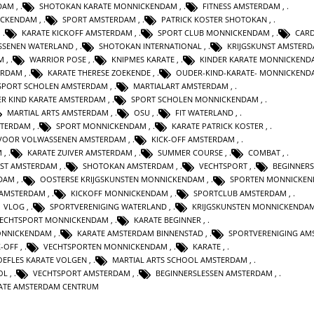
DAM
,
SHOTOKAN KARATE MONNICKENDAM
,
FITNESS AMSTERDAM
,
ICKENDAM
,
SPORT AMSTERDAM
,
PATRICK KOSTER SHOTOKAN
,
,
KARATE KICKOFF AMSTERDAM
,
SPORT CLUB MONNICKENDAM
,
CAR
SSENEN WATERLAND
,
SHOTOKAN INTERNATIONAL
,
KRIJGSKUNST AMSTER
M
,
WARRIOR POSE
,
KNIPMES KARATE
,
KINDER KARATE MONNICKEND
ERDAM
,
KARATE THERESE ZOEKENDE
,
OUDER-KIND-KARATE- MONNICKEND
SPORT SCHOLEN AMSTERDAM
,
MARTIALART AMSTERDAM
,
R KIND KARATE AMSTERDAM
,
SPORT SCHOLEN MONNICKENDAM
,
MARTIAL ARTS AMSTERDAM
,
OSU
,
FIT WATERLAND
,
STERDAM
,
SPORT MONNICKENDAM
,
KARATE PATRICK KOSTER
,
 VOOR VOLWASSENEN AMSTERDAM
,
KICK-OFF AMSTERDAM
,
M
,
KARATE ZUIVER AMSTERDAM
,
SUMMER COURSE
,
COMBAT
,
NST AMSTERDAM
,
SHOTOKAN AMSTERDAM
,
VECHTSPORT
,
BEGINNERS
NDAM
,
OOSTERSE KRIJGSKUNSTEN MONNICKENDAM
,
SPORTEN MONNICKE
 AMSTERDAM
,
KICKOFF MONNICKENDAM
,
SPORTCLUB AMSTERDAM
,
VLOG
,
SPORTVERENIGING WATERLAND
,
KRIJGSKUNSTEN MONNICKENDA
ECHTSPORT MONNICKENDAM
,
KARATE BEGINNER
,
ONNICKENDAM
,
KARATE AMSTERDAM BINNENSTAD
,
SPORTVERENIGING AM
K-OFF
,
VECHTSPORTEN MONNICKENDAM
,
KARATE
,
OEFLES KARATE VOLGEN
,
MARTIAL ARTS SCHOOL AMSTERDAM
,
OL
,
VECHTSPORT AMSTERDAM
,
BEGINNERSLESSEN AMSTERDAM
,
ATE AMSTERDAM CENTRUM