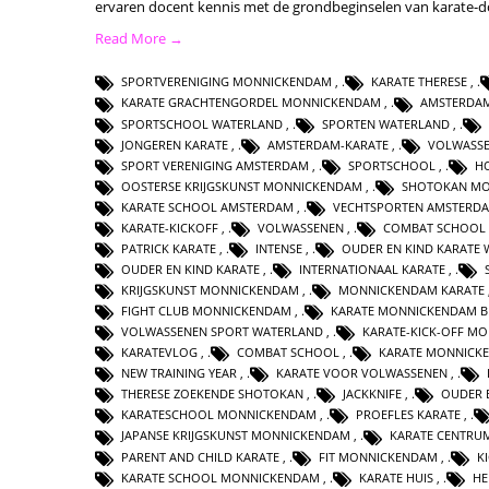
ervaren docent kennis met de grondbeginselen van karate-
Read More →
SPORTVERENIGING MONNICKENDAM
,
KARATE THERESE
,
KARATE GRACHTENGORDEL MONNICKENDAM
,
AMSTERDA
SPORTSCHOOL WATERLAND
,
SPORTEN WATERLAND
,
JONGEREN KARATE
,
AMSTERDAM-KARATE
,
VOLWASSE
SPORT VERENIGING AMSTERDAM
,
SPORTSCHOOL
,
H
OOSTERSE KRIJGSKUNST MONNICKENDAM
,
SHOTOKAN M
KARATE SCHOOL AMSTERDAM
,
VECHTSPORTEN AMSTERD
KARATE-KICKOFF
,
VOLWASSENEN
,
COMBAT SCHOOL
PATRICK KARATE
,
INTENSE
,
OUDER EN KIND KARATE
OUDER EN KIND KARATE
,
INTERNATIONAAL KARATE
,
KRIJGSKUNST MONNICKENDAM
,
MONNICKENDAM KARATE
FIGHT CLUB MONNICKENDAM
,
KARATE MONNICKENDAM B
VOLWASSENEN SPORT WATERLAND
,
KARATE-KICK-OFF M
KARATEVLOG
,
COMBAT SCHOOL
,
KARATE MONNICK
NEW TRAINING YEAR
,
KARATE VOOR VOLWASSENEN
,
THERESE ZOEKENDE SHOTOKAN
,
JACKKNIFE
,
OUDER 
KARATESCHOOL MONNICKENDAM
,
PROEFLES KARATE
,
JAPANSE KRIJGSKUNST MONNICKENDAM
,
KARATE CENTRU
PARENT AND CHILD KARATE
,
FIT MONNICKENDAM
,
K
KARATE SCHOOL MONNICKENDAM
,
KARATE HUIS
,
HE