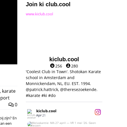
Join ki club.cool
www.kiclub.cool
kiclub.cool
256
280
'Coolest Club in Town'. Shotokan Karate
school in Amsterdam and
Monnickendam, NL, EU. EST. 1994.
@patrick.hattrick, @theresezoekende.
,
karate
#karate #ki #do
sport
0
kiclub.cool
Apr 21
ij zijn? En
van een
Meivakantie: MA 27 april — VR 1 mei ‘26.