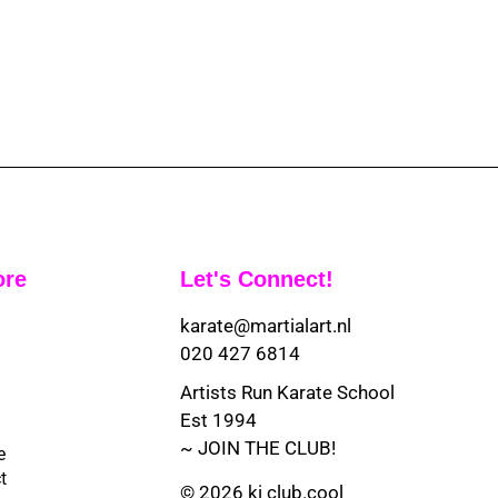
ore
Let's Connect!
karate@martialart.nl
020 427 6814
Artists Run Karate School
Est 1994
~ JOIN THE CLUB!
e
t
© 2026 ki club.cool