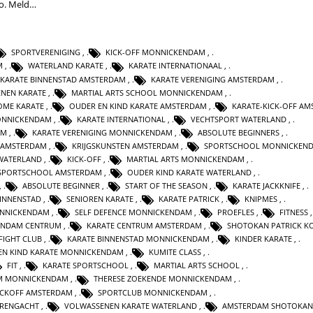
do. Meld…
SPORTVERENIGING
,
KICK-OFF MONNICKENDAM
,
M
,
WATERLAND KARATE
,
KARATE INTERNATIONAAL
,
KARATE BINNENSTAD AMSTERDAM
,
KARATE VERENIGING AMSTERDAM
,
NEN KARATE
,
MARTIAL ARTS SCHOOL MONNICKENDAM
,
OME KARATE
,
OUDER EN KIND KARATE AMSTERDAM
,
KARATE-KICK-OFF A
ONNICKENDAM
,
KARATE INTERNATIONAL
,
VECHTSPORT WATERLAND
,
AM
,
KARATE VERENIGING MONNICKENDAM
,
ABSOLUTE BEGINNERS
,
 AMSTERDAM
,
KRIJGSKUNSTEN AMSTERDAM
,
SPORTSCHOOL MONNICKEN
 WATERLAND
,
KICK-OFF
,
MARTIAL ARTS MONNICKENDAM
,
SPORTSCHOOL AMSTERDAM
,
OUDER KIND KARATE WATERLAND
,
,
ABSOLUTE BEGINNER
,
START OF THE SEASON
,
KARATE JACKKNIFE
,
INNENSTAD
,
SENIOREN KARATE
,
KARATE PATRICK
,
KNIPMES
,
ONNICKENDAM
,
SELF DEFENCE MONNICKENDAM
,
PROEFLES
,
FITNESS
ENDAM CENTRUM
,
KARATE CENTRUM AMSTERDAM
,
SHOTOKAN PATRICK K
FIGHT CLUB
,
KARATE BINNENSTAD MONNICKENDAM
,
KINDER KARATE
,
EN KIND KARATE MONNICKENDAM
,
KUMITE CLASS
,
FIT
,
KARATE SPORTSCHOOL
,
MARTIAL ARTS SCHOOL
,
M MONNICKENDAM
,
THERESE ZOEKENDE MONNICKENDAM
,
ICKOFF AMSTERDAM
,
SPORTCLUB MONNICKENDAM
,
RENGACHT
,
VOLWASSENEN KARATE WATERLAND
,
AMSTERDAM SHOTOKAN