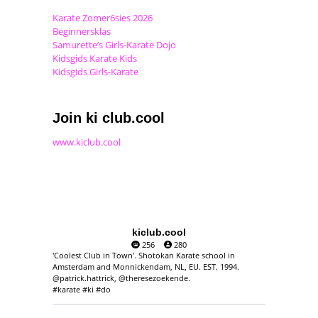
Karate Zomer6sies 2026
Beginnersklas
Samurette’s Girls-Karate Dojo
Kidsgids Karate Kids
Kidsgids Girls-Karate
Join ki club.cool
www.kiclub.cool
kiclub.cool
256
280
'Coolest Club in Town'. Shotokan Karate school in
Amsterdam and Monnickendam, NL, EU. EST. 1994.
@patrick.hattrick, @theresezoekende.
#karate #ki #do