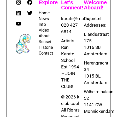
Explore
Let's
Welcome
Connect!
Aboard!
Home
karate@martialart.nl
Dojo
News
Info
020 427
Addresses:
Video
6814
Elandsstraat
About
Artists
175
Sensei
Run
1016 SB
Historie
Contact
Karate
Amsterdam
School
Herengracht
Est 1994
34
~ JOIN
1015 BL
THE
Amsterdam
CLUB!
Wilhelminalaan
© 2026 ki
52
club.cool
1141 CW
All Rights
Monnickendam
Reserved