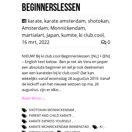
Beginnerslessen
karate
,
karate amsterdam
,
shotokan
,
Amsterdam
,
Monnickendam
,
martialart
,
Japan
,
kumite
,
ki club.cool
,
16 mrt, 2022
0
NIEUW! Bij ki club.cool Beginnerslessen: [NL] + [EN]
– English text below. Ben je net als Vera en Jasper
een absolute beginner en wil je ook deelnemen
aan een karateles bij ki club.cool? Dat kan
wekelijks vanaf woensdag 28 augustus 2019. Vanaf
de kickoff van het nieuwe seizoen op ma. 26
augustus, zijn er elke…
Read More →
SHOTOKAN MONNICKENDAM
,
PARENT AND CHILD KARATE
,
KARATE EXPRESS YOURSELF
,
KARATE MONNICKENDAM BINNENSTAD
,
KI
,