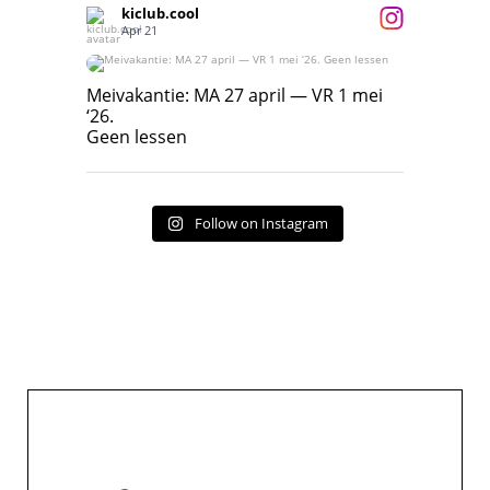
kiclub.cool
Apr 21
Meivakantie: MA 27 april — VR 1 mei ‘26.
Geen lessen
Meivakantie: MA 27 april — VR 1 mei
‘26.
17
7
Geen lessen
Follow on Instagram