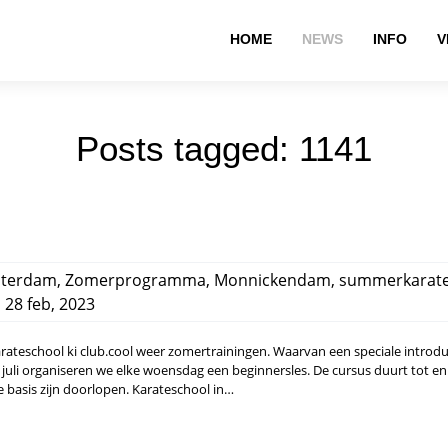
HOME
NEWS
INFO
V
Posts tagged: 1141
terdam
,
Zomerprogramma
,
Monnickendam
,
summerkarat
,
28 feb, 2023
arateschool ki club.cool weer zomertrainingen. Waarvan een speciale introdu
juli organiseren we elke woensdag een beginnersles. De cursus duurt tot e
e basis zijn doorlopen. Karateschool in…