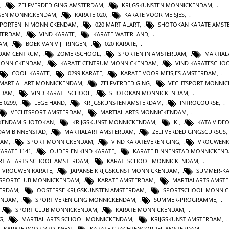
,
ZELFVERDEDIGING AMSTERDAM
,
KRIJGSKUNSTEN MONNICKENDAM
,
SEN MONNICKENDAM
,
KARATE 020
,
KARATE VOOR MEISJES
,
PORTEN IN MONNICKENDAM
,
020 MARTIALART
,
SHOTOKAN KARATE AMST
TERDAM
,
VIND KARATE
,
KARATE WATERLAND
,
AM
,
BOEK VAN VIJF RINGEN
,
020 KARATE
,
RDAM CENTRUM
,
ZOMERSCHOOL
,
SPORTEN IN AMSTERDAM
,
MARTIAL
MONNICKENDAM
,
KARATE CENTRUM MONNICKENDAM
,
VIND KARATESCHO
COOL KARATE
,
0299 KARATE
,
KARATE VOOR MEISJES AMSTERDAM
,
MARTIAL ART MONNICKENDAM
,
ZELFVERDEDIGING
,
VECHTSPORT MONNI
RDAM
,
VIND KARATE SCHOOL
,
SHOTOKAN MONNICKENDAM
,
E 0299
,
LEGE HAND
,
KRIJGSKUNSTEN AMSTERDAM
,
INTROCOURSE
,
VECHTSPORT AMSTERDAM
,
MARTIAL ARTS MONNICKENDAM
,
KENDAM SHOTOKAN
,
KRIJGSKUNST MONNICKENDAM
,
KI
,
KATA VIDE
DAM BINNENSTAD
,
MARTIALART AMSTERDAM
,
ZELFVERDEDIGINGSCURSUS
DAM
,
SPORT MONNICKENDAM
,
VIND KARATEVERENIGING
,
VROUWENK
KARATE 1141
,
OUDER EN KIND KARATE
,
KARATE BINNENSTAD MONNICKEN
TIAL ARTS SCHOOL AMSTERDAM
,
KARATESCHOOL MONNICKENDAM
,
VROUWEN KARATE
,
JAPANSE KRIJGSKUNST MONNICKENDAM
,
SUMMER-KA
SPORTCLUB MONNICKENDAM
,
KARATE AMSTERDAM
,
MARTIALARTS AMST
TERDAM
,
OOSTERSE KRIJGSKUNSTEN AMSTERDAM
,
SPORTSCHOOL MONNI
ENDAM
,
SPORT VERENIGING MONNICKENDAM
,
SUMMER-PROGRAMME
,
,
SPORT CLUB MONNICKENDAM
,
KARATE MONNICKENDAM
,
G
,
MARTIAL ARTS SCHOOL MONNICKENDAM
,
KRIJGSKUNST AMSTERDAM
,
KARATE VOOR VROUWEN
,
KARATE GRACHTENGORDEL AMSTERDAM
,