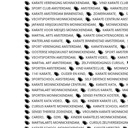
KARATE VERENIGING MONNICKENDAM
,
VIND KARATE CLUB
SPORT CLUB AMSTERDAM
,
AMSTERDAM
,
KARATELES
KARATE AMSTERDAM BINNENSTAD
,
ZOMERKARATE
,
S
VECHTSPORTEN MONNICKENDAM
,
KARATE CENTRUM AMS
JAPANSE KRIJGSKUNSTEN MONNICKENDAM
,
MONNICKEND
KARATE VOOR MEISJES MONNICKENDAM
,
KARATE AMSTE
MARTIAL ARTS AMSTERDAM
,
KARATE GRACHTENGORDEL 
WATERLAND KARATE
,
KARATE BINNENSTAD AMSTERDAM
,
SPORT VERENIGING AMSTERDAM
,
KARATEVAKANTIE
,
OOSTERSE KRIJGSKUNST MONNICKENDAM
,
SPORT AMSTE
VECHTSPORTEN AMSTERDAM
,
KARATE VIDEO
,
KARAT
MARTIAL ART AMSTERDAM
,
ZELFVERDEDIGINGS CURSUS
,
SPORTEN AMSTERDAM
,
VIND KARATECLUB
,
MONNIC
1141 KARATE
,
OUDER EN KIND
,
KARATE MONNICKEN
SPORTSCHOOL AMSTERDAM
,
SELF DEFENCE MONNICKEN
KARATE MONNICKENDAM CENTRUM
,
KARATE KATA
,
MARTIALART MONNICKENDAM
,
CURSUS KARATE
,
MAR
SPORTEN MONNICKENDAM
,
SENSEI PATRICK KOSTER
,
KARATE KATA VIDEO
,
020
,
KINDER KARATE LES
,
CURSUS KARATE MONNICKENDAM
,
KARATE SCHOOL AMS
SENSEI THERESE ZOEKENDE
,
VROUWEN KARATE MONNICK
CARDIO
,
0299
,
KINDER KARATELES MONNICKENDAM
MARTIALARTS MONNICKENDAM
,
CURSUS ZELFVERDEDIGIN
KARATE SCHOOL MONNICKENDAM
,
KARATE MEESTER
,