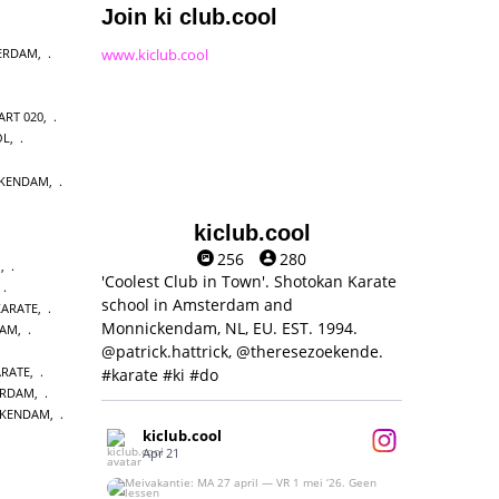
Join ki club.cool
www.kiclub.cool
ERDAM
,
ART 020
,
OL
,
CKENDAM
,
kiclub.cool
256
280
O
,
'Coolest Club in Town'. Shotokan Karate
,
school in Amsterdam and
ARATE
,
Monnickendam, NL, EU. EST. 1994.
DAM
,
@patrick.hattrick, @theresezoekende.
RATE
,
#karate #ki #do
ERDAM
,
CKENDAM
,
kiclub.cool
Apr 21
Meivakantie: MA 27 april — VR 1 mei ‘26.