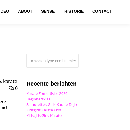
IDEO
ABOUT
SENSEI
HISTORIE
CONTACT
e
,
karate
Recente berichten
0
Karate Zomer6sies 2026
Beginnersklas
ctie
Samurette’s Girls-Karate Dojo
n met
Kidsgids Karate Kids
Kidsgids Girls-Karate