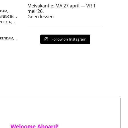
Geen lessen
Meivakantie: MA 27 april — VR 1
17
7
mei ‘26.
RDAM
,
Geen lessen
ININGEN
,
ZOEKEN
,
CKENDAM
,
Follow on Instagram
Welcome Aboard!