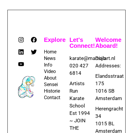
Explore
Let's
Welcome
Connect!
Aboard!
Home
karate@martialart.nl
Dojo
News
Info
020 427
Addresses:
Video
6814
Elandsstraat
About
Artists
175
Sensei
Run
1016 SB
Historie
Contact
Karate
Amsterdam
School
Herengracht
Est 1994
34
~ JOIN
1015 BL
THE
Amsterdam