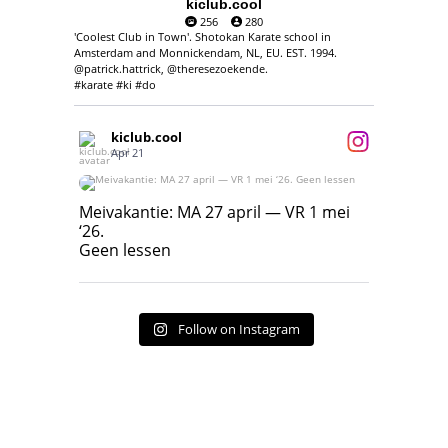
kiclub.cool
256
280
'Coolest Club in Town'. Shotokan Karate school in
Amsterdam and Monnickendam, NL, EU. EST. 1994.
@patrick.hattrick, @theresezoekende.
#karate #ki #do
kiclub.cool
Apr 21
Meivakantie: MA 27 april — VR 1 mei ‘26.
Geen lessen
Meivakantie: MA 27 april — VR 1 mei
‘26.
17
7
Geen lessen
Follow on Instagram