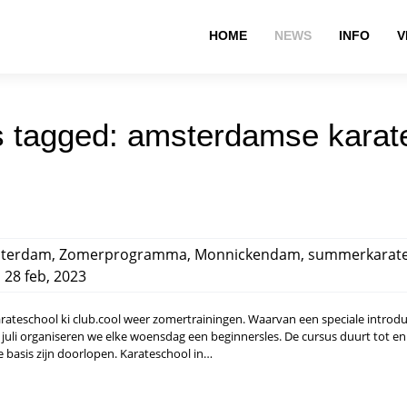
HOME
NEWS
INFO
V
 tagged: amsterdamse karat
terdam
,
Zomerprogramma
,
Monnickendam
,
summerkarat
,
28 feb, 2023
arateschool ki club.cool weer zomertrainingen. Waarvan een speciale introdu
juli organiseren we elke woensdag een beginnersles. De cursus duurt tot e
e basis zijn doorlopen. Karateschool in…