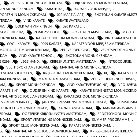
,
ZELFVERDEDIGING AMSTERDAM
,
KRIJGSKUNSTEN MONNICKENDAM
,
SEN MONNICKENDAM
,
KARATE 020
,
KARATE VOOR MEISJES
,
PORTEN IN MONNICKENDAM
,
020 MARTIALART
,
SHOTOKAN KARATE AMST
TERDAM
,
VIND KARATE
,
KARATE WATERLAND
,
AM
,
BOEK VAN VIJF RINGEN
,
020 KARATE
,
RDAM CENTRUM
,
ZOMERSCHOOL
,
SPORTEN IN AMSTERDAM
,
MARTIAL
MONNICKENDAM
,
KARATE CENTRUM MONNICKENDAM
,
VIND KARATESCHO
COOL KARATE
,
0299 KARATE
,
KARATE VOOR MEISJES AMSTERDAM
,
MARTIAL ART MONNICKENDAM
,
ZELFVERDEDIGING
,
VECHTSPORT MONNI
RDAM
,
VIND KARATE SCHOOL
,
SHOTOKAN MONNICKENDAM
,
E 0299
,
LEGE HAND
,
KRIJGSKUNSTEN AMSTERDAM
,
INTROCOURSE
,
VECHTSPORT AMSTERDAM
,
MARTIAL ARTS MONNICKENDAM
,
KENDAM SHOTOKAN
,
KRIJGSKUNST MONNICKENDAM
,
KI
,
KATA VIDE
DAM BINNENSTAD
,
MARTIALART AMSTERDAM
,
ZELFVERDEDIGINGSCURSUS
DAM
,
SPORT MONNICKENDAM
,
VIND KARATEVERENIGING
,
VROUWENK
KARATE 1141
,
OUDER EN KIND KARATE
,
KARATE BINNENSTAD MONNICKEN
TIAL ARTS SCHOOL AMSTERDAM
,
KARATESCHOOL MONNICKENDAM
,
VROUWEN KARATE
,
JAPANSE KRIJGSKUNST MONNICKENDAM
,
SUMMER-KA
SPORTCLUB MONNICKENDAM
,
KARATE AMSTERDAM
,
MARTIALARTS AMST
TERDAM
,
OOSTERSE KRIJGSKUNSTEN AMSTERDAM
,
SPORTSCHOOL MONNI
ENDAM
,
SPORT VERENIGING MONNICKENDAM
,
SUMMER-PROGRAMME
,
,
SPORT CLUB MONNICKENDAM
,
KARATE MONNICKENDAM
,
G
,
MARTIAL ARTS SCHOOL MONNICKENDAM
,
KRIJGSKUNST AMSTERDAM
,
KARATE VOOR VROUWEN
,
KARATE GRACHTENGORDEL AMSTERDAM
,