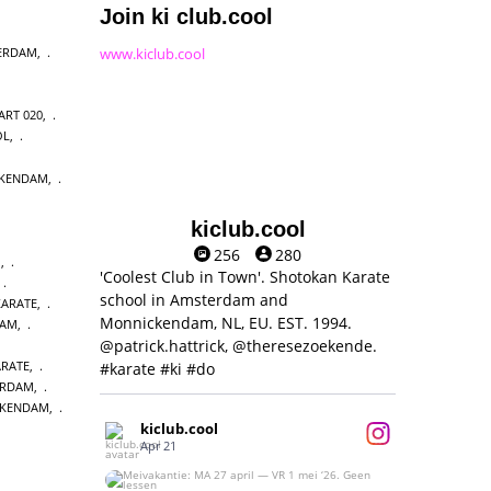
Join ki club.cool
www.kiclub.cool
ERDAM
,
ART 020
,
OL
,
CKENDAM
,
kiclub.cool
256
280
O
,
'Coolest Club in Town'. Shotokan Karate
,
school in Amsterdam and
ARATE
,
Monnickendam, NL, EU. EST. 1994.
DAM
,
@patrick.hattrick, @theresezoekende.
RATE
,
#karate #ki #do
ERDAM
,
CKENDAM
,
kiclub.cool
Apr 21
Meivakantie: MA 27 april — VR 1 mei ‘26.