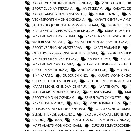
KARATE VERENIGING MONNICKENDAM
,
VIND KARATE CLUB
SPORT CLUB AMSTERDAM
,
AMSTERDAM
,
KARATELES
KARATE AMSTERDAM BINNENSTAD
,
ZOMERKARATE
,
S
VECHTSPORTEN MONNICKENDAM
,
KARATE CENTRUM AMS
JAPANSE KRIJGSKUNSTEN MONNICKENDAM
,
MONNICKEND
KARATE VOOR MEISJES MONNICKENDAM
,
KARATE AMSTE
MARTIAL ARTS AMSTERDAM
,
KARATE GRACHTENGORDEL 
WATERLAND KARATE
,
KARATE BINNENSTAD AMSTERDAM
,
SPORT VERENIGING AMSTERDAM
,
KARATEVAKANTIE
,
OOSTERSE KRIJGSKUNST MONNICKENDAM
,
SPORT AMSTE
VECHTSPORTEN AMSTERDAM
,
KARATE VIDEO
,
KARAT
MARTIAL ART AMSTERDAM
,
ZELFVERDEDIGINGS CURSUS
,
SPORTEN AMSTERDAM
,
VIND KARATECLUB
,
MONNIC
1141 KARATE
,
OUDER EN KIND
,
KARATE MONNICKEN
SPORTSCHOOL AMSTERDAM
,
SELF DEFENCE MONNICKEN
KARATE MONNICKENDAM CENTRUM
,
KARATE KATA
,
MARTIALART MONNICKENDAM
,
CURSUS KARATE
,
MAR
SPORTEN MONNICKENDAM
,
SENSEI PATRICK KOSTER
,
KARATE KATA VIDEO
,
020
,
KINDER KARATE LES
,
CURSUS KARATE MONNICKENDAM
,
KARATE SCHOOL AMS
SENSEI THERESE ZOEKENDE
,
VROUWEN KARATE MONNICK
CARDIO
,
0299
,
KINDER KARATELES MONNICKENDAM
MARTIALARTS MONNICKENDAM
,
CURSUS ZELFVERDEDIGIN
KARATE SCHOOL MONNICKENDAM
,
KARATE MEESTER
,