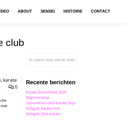
IDEO
ABOUT
SENSEI
HISTORIE
CONTACT
e club
e
,
karate
Recente berichten
0
Karate Zomer6sies 2026
Beginnersklas
ctie
Samurette’s Girls-Karate Dojo
n met
Kidsgids Karate Kids
Kidsgids Girls-Karate