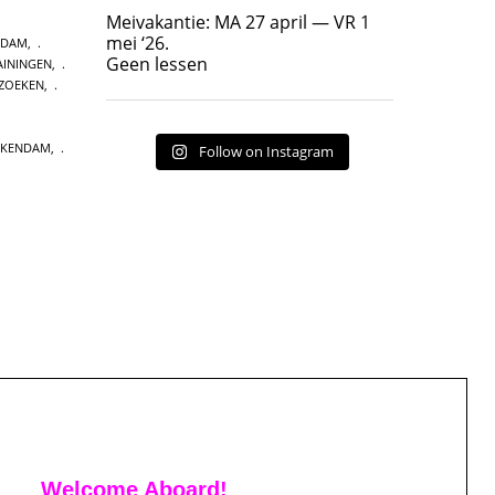
Geen lessen
Meivakantie: MA 27 april — VR 1
17
7
mei ‘26.
RDAM
,
Geen lessen
ININGEN
,
ZOEKEN
,
CKENDAM
,
Follow on Instagram
Welcome Aboard!