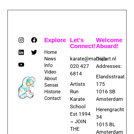
Explore
Let's
Welcome
Connect!
Aboard!
Home
karate@martialart.nl
Dojo
News
Info
020 427
Addresses:
Video
6814
Elandsstraat
About
Artists
175
Sensei
Run
1016 SB
Historie
Contact
Karate
Amsterdam
School
Herengracht
Est 1994
34
~ JOIN
1015 BL
THE
Amsterdam