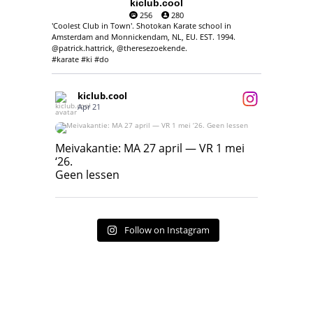
kiclub.cool
256
280
'Coolest Club in Town'. Shotokan Karate school in
Amsterdam and Monnickendam, NL, EU. EST. 1994.
@patrick.hattrick, @theresezoekende.
#karate #ki #do
kiclub.cool
Apr 21
Meivakantie: MA 27 april — VR 1 mei ‘26.
Geen lessen
Meivakantie: MA 27 april — VR 1 mei
‘26.
17
7
Geen lessen
Follow on Instagram