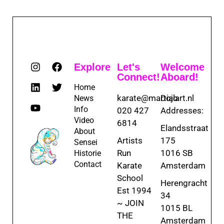
Explore
Let's
Welcome
Connect!
Aboard!
Home
karate@martialart.nl
Dojo
News
Info
020 427
Addresses:
Video
6814
Elandsstraat
About
Artists
175
Sensei
Run
1016 SB
Historie
Contact
Karate
Amsterdam
School
Herengracht
Est 1994
34
~ JOIN
1015 BL
THE
Amsterdam