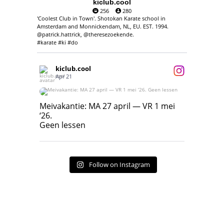
kiclub.cool
256
280
'Coolest Club in Town'. Shotokan Karate school in
Amsterdam and Monnickendam, NL, EU. EST. 1994.
@patrick.hattrick, @theresezoekende.
#karate #ki #do
kiclub.cool
Apr 21
Meivakantie: MA 27 april — VR 1 mei ‘26.
Geen lessen
Meivakantie: MA 27 april — VR 1 mei
‘26.
17
7
Geen lessen
Follow on Instagram