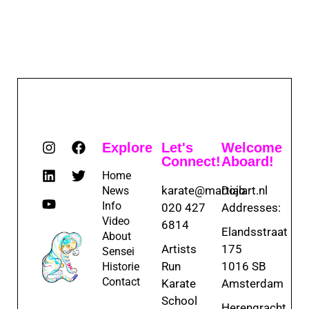
Explore
Let's
Welcome
Connect!
Aboard!
Home
karate@martialart.nl
Dojo
News
Info
020 427
Addresses:
Video
6814
Elandsstraat
About
Artists
175
Sensei
Run
1016 SB
Historie
Contact
Karate
Amsterdam
School
Herengracht