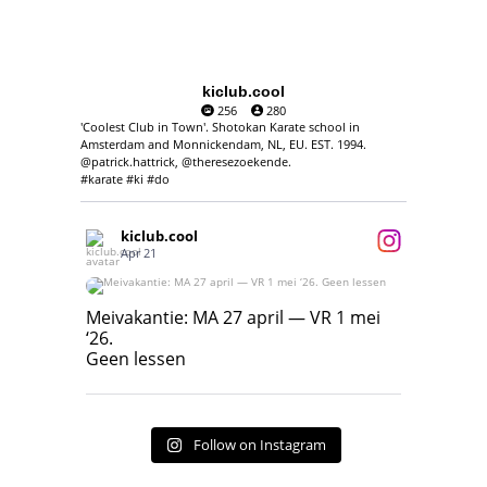
kiclub.cool
256
280
'Coolest Club in Town'. Shotokan Karate school in
Amsterdam and Monnickendam, NL, EU. EST. 1994.
@patrick.hattrick, @theresezoekende.
#karate #ki #do
kiclub.cool
Apr 21
Meivakantie: MA 27 april — VR 1 mei ‘26.
Geen lessen
Meivakantie: MA 27 april — VR 1 mei
‘26.
17
7
Geen lessen
Follow on Instagram