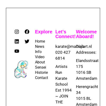
Explore
Let's
Welcome
Connect!
Aboard!
Home
karate@martialart.nl
Dojo
News
Info
020 427
Addresses:
Video
6814
Elandsstraat
About
Artists
175
Sensei
Run
1016 SB
Historie
Contact
Karate
Amsterdam
School
Herengracht
Est 1994
34
~ JOIN
1015 BL
THE
Amsterdam