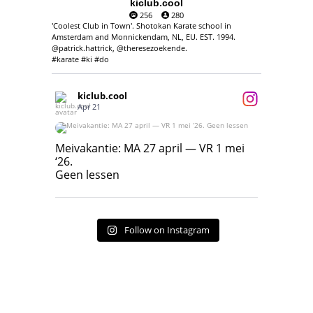
kiclub.cool
256
280
'Coolest Club in Town'. Shotokan Karate school in
Amsterdam and Monnickendam, NL, EU. EST. 1994.
@patrick.hattrick, @theresezoekende.
#karate #ki #do
kiclub.cool
Apr 21
Meivakantie: MA 27 april — VR 1 mei ‘26.
Geen lessen
Meivakantie: MA 27 april — VR 1 mei
‘26.
17
7
Geen lessen
Follow on Instagram