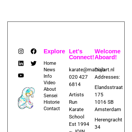
Explore
Let's
Welcome
Connect!
Aboard!
Home
karate@martialart.nl
Dojo
News
Info
020 427
Addresses:
Video
6814
Elandsstraat
About
Artists
175
Sensei
Run
1016 SB
Historie
Contact
Karate
Amsterdam
School
Herengracht
Est 1994
34
~ JOIN