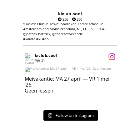
kiclub.cool
256
280
'Coolest Club in Town'. Shotokan Karate school in
Amsterdam and Monnickendam, NL, EU. EST. 1994.
@patrick.hattrick, @theresezoekende.
#karate #ki #do
kiclub.cool
Apr 21
Meivakantie: MA 27 april — VR 1 mei ‘26.
Geen lessen
Meivakantie: MA 27 april — VR 1 mei
‘26.
17
7
Geen lessen
Follow on Instagram