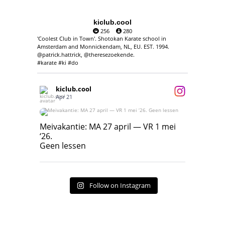
kiclub.cool
256
280
'Coolest Club in Town'. Shotokan Karate school in
Amsterdam and Monnickendam, NL, EU. EST. 1994.
@patrick.hattrick, @theresezoekende.
#karate #ki #do
kiclub.cool
Apr 21
Meivakantie: MA 27 april — VR 1 mei ‘26.
Geen lessen
Meivakantie: MA 27 april — VR 1 mei
‘26.
17
7
Geen lessen
Follow on Instagram