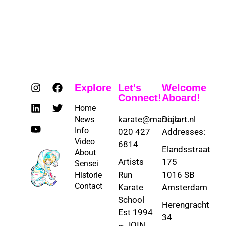
Explore
Let's
Welcome
Connect!
Aboard!
Home
karate@martialart.nl
Dojo
News
Info
020 427
Addresses:
Video
6814
Elandsstraat
About
Artists
175
Sensei
Run
1016 SB
Historie
Contact
Karate
Amsterdam
School
Herengracht
Est 1994
34
~ JOIN