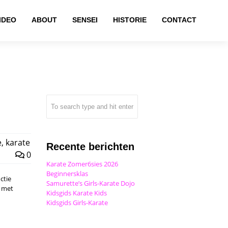
IDEO
ABOUT
SENSEI
HISTORIE
CONTACT
e
,
karate
Recente berichten
0
Karate Zomer6sies 2026
Beginnersklas
ctie
Samurette’s Girls-Karate Dojo
n met
Kidsgids Karate Kids
Kidsgids Girls-Karate