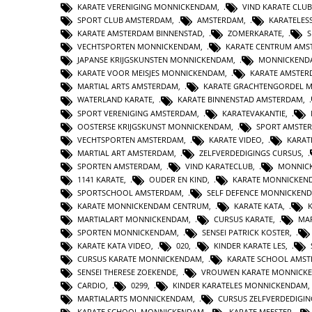
KARATE VERENIGING MONNICKENDAM
,
VIND KARATE CLUB
SPORT CLUB AMSTERDAM
,
AMSTERDAM
,
KARATELES
KARATE AMSTERDAM BINNENSTAD
,
ZOMERKARATE
,
S
VECHTSPORTEN MONNICKENDAM
,
KARATE CENTRUM AMS
JAPANSE KRIJGSKUNSTEN MONNICKENDAM
,
MONNICKEND
KARATE VOOR MEISJES MONNICKENDAM
,
KARATE AMSTE
MARTIAL ARTS AMSTERDAM
,
KARATE GRACHTENGORDEL 
WATERLAND KARATE
,
KARATE BINNENSTAD AMSTERDAM
,
SPORT VERENIGING AMSTERDAM
,
KARATEVAKANTIE
,
OOSTERSE KRIJGSKUNST MONNICKENDAM
,
SPORT AMSTE
VECHTSPORTEN AMSTERDAM
,
KARATE VIDEO
,
KARAT
MARTIAL ART AMSTERDAM
,
ZELFVERDEDIGINGS CURSUS
,
SPORTEN AMSTERDAM
,
VIND KARATECLUB
,
MONNIC
1141 KARATE
,
OUDER EN KIND
,
KARATE MONNICKEN
SPORTSCHOOL AMSTERDAM
,
SELF DEFENCE MONNICKEN
KARATE MONNICKENDAM CENTRUM
,
KARATE KATA
,
MARTIALART MONNICKENDAM
,
CURSUS KARATE
,
MAR
SPORTEN MONNICKENDAM
,
SENSEI PATRICK KOSTER
,
KARATE KATA VIDEO
,
020
,
KINDER KARATE LES
,
CURSUS KARATE MONNICKENDAM
,
KARATE SCHOOL AMS
SENSEI THERESE ZOEKENDE
,
VROUWEN KARATE MONNICK
CARDIO
,
0299
,
KINDER KARATELES MONNICKENDAM
MARTIALARTS MONNICKENDAM
,
CURSUS ZELFVERDEDIGIN
KARATE SCHOOL MONNICKENDAM
,
KARATE MEESTER
,