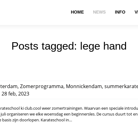
HOME
NEWS
INFO
V
Posts tagged: lege hand
terdam
,
Zomerprogramma
,
Monnickendam
,
summerkarat
,
28 feb, 2023
arateschool ki club.cool weer zomertrainingen. Waarvan een speciale introdu
juli organiseren we elke woensdag een beginnersles. De cursus duurt tot e
e basis zijn doorlopen. Karateschool in…