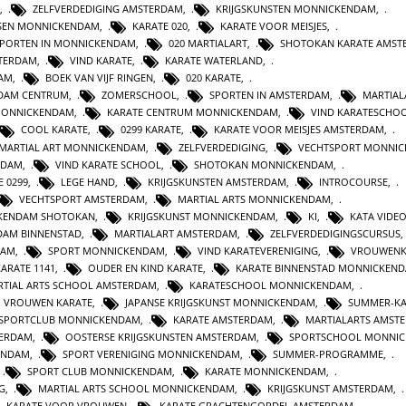
,
ZELFVERDEDIGING AMSTERDAM
,
KRIJGSKUNSTEN MONNICKENDAM
,
SEN MONNICKENDAM
,
KARATE 020
,
KARATE VOOR MEISJES
,
PORTEN IN MONNICKENDAM
,
020 MARTIALART
,
SHOTOKAN KARATE AMST
TERDAM
,
VIND KARATE
,
KARATE WATERLAND
,
AM
,
BOEK VAN VIJF RINGEN
,
020 KARATE
,
RDAM CENTRUM
,
ZOMERSCHOOL
,
SPORTEN IN AMSTERDAM
,
MARTIAL
MONNICKENDAM
,
KARATE CENTRUM MONNICKENDAM
,
VIND KARATESCHO
COOL KARATE
,
0299 KARATE
,
KARATE VOOR MEISJES AMSTERDAM
,
MARTIAL ART MONNICKENDAM
,
ZELFVERDEDIGING
,
VECHTSPORT MONNI
RDAM
,
VIND KARATE SCHOOL
,
SHOTOKAN MONNICKENDAM
,
E 0299
,
LEGE HAND
,
KRIJGSKUNSTEN AMSTERDAM
,
INTROCOURSE
,
VECHTSPORT AMSTERDAM
,
MARTIAL ARTS MONNICKENDAM
,
KENDAM SHOTOKAN
,
KRIJGSKUNST MONNICKENDAM
,
KI
,
KATA VIDE
DAM BINNENSTAD
,
MARTIALART AMSTERDAM
,
ZELFVERDEDIGINGSCURSUS
DAM
,
SPORT MONNICKENDAM
,
VIND KARATEVERENIGING
,
VROUWENK
KARATE 1141
,
OUDER EN KIND KARATE
,
KARATE BINNENSTAD MONNICKEN
TIAL ARTS SCHOOL AMSTERDAM
,
KARATESCHOOL MONNICKENDAM
,
VROUWEN KARATE
,
JAPANSE KRIJGSKUNST MONNICKENDAM
,
SUMMER-KA
SPORTCLUB MONNICKENDAM
,
KARATE AMSTERDAM
,
MARTIALARTS AMST
TERDAM
,
OOSTERSE KRIJGSKUNSTEN AMSTERDAM
,
SPORTSCHOOL MONNI
ENDAM
,
SPORT VERENIGING MONNICKENDAM
,
SUMMER-PROGRAMME
,
,
SPORT CLUB MONNICKENDAM
,
KARATE MONNICKENDAM
,
G
,
MARTIAL ARTS SCHOOL MONNICKENDAM
,
KRIJGSKUNST AMSTERDAM
,
KARATE VOOR VROUWEN
,
KARATE GRACHTENGORDEL AMSTERDAM
,