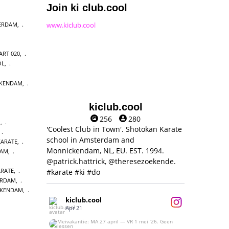
Join ki club.cool
www.kiclub.cool
ERDAM
,
ART 020
,
OL
,
CKENDAM
,
kiclub.cool
256
280
O
,
'Coolest Club in Town'. Shotokan Karate
,
school in Amsterdam and
ARATE
,
Monnickendam, NL, EU. EST. 1994.
DAM
,
@patrick.hattrick, @theresezoekende.
RATE
,
#karate #ki #do
ERDAM
,
CKENDAM
,
kiclub.cool
Apr 21
Meivakantie: MA 27 april — VR 1 mei ‘26.