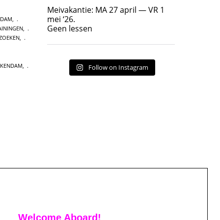
Geen lessen
Meivakantie: MA 27 april — VR 1
17
7
mei ‘26.
RDAM
,
Geen lessen
ININGEN
,
ZOEKEN
,
CKENDAM
,
Follow on Instagram
Welcome Aboard!