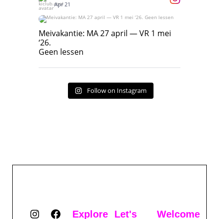
Apr 21
Meivakantie: MA 27 april — VR 1 mei ‘26.
Geen lessen
Meivakantie: MA 27 april — VR 1 mei
‘26.
17
7
Geen lessen
Follow on Instagram
Explore
Let's
Welcome