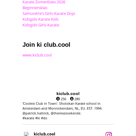
Karate Zomer6sies 2026
Beginnersklas
Samurette’s Girls-Karate Dojo
Kidsgids Karate Kids
Kidsgids Girls-Karate
Join ki club.cool
www.kiclub.cool
kiclub.cool
256
280
'Coolest Club in Town'. Shotokan Karate school in
Amsterdam and Monnickendam, NL, EU. EST. 1994.
@patrick.hattrick, @theresezoekende.
#karate #ki #do
kiclub.cool