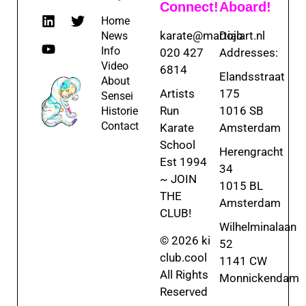
Connect!
Aboard!
Home
karate@martialart.nl
Dojo
News
Info
020 427
Addresses:
Video
6814
Elandsstraat
About
Artists
175
Sensei
Run
1016 SB
Historie
Contact
Karate
Amsterdam
School
Herengracht
Est 1994
34
~ JOIN
1015 BL
THE
Amsterdam
CLUB!
Wilhelminalaan
© 2026 ki
52
club.cool
1141 CW
All Rights
Monnickendam
Reserved