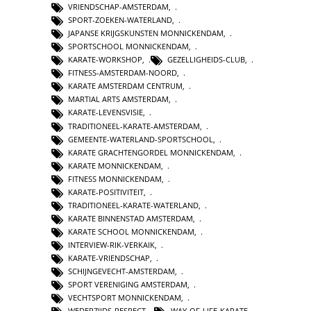
VRIENDSCHAP-AMSTERDAM
,
SPORT-ZOEKEN-WATERLAND
,
JAPANSE KRIJGSKUNSTEN MONNICKENDAM
,
SPORTSCHOOL MONNICKENDAM
,
KARATE-WORKSHOP
,
GEZELLIGHEIDS-CLUB
,
FITNESS-AMSTERDAM-NOORD
,
KARATE AMSTERDAM CENTRUM
,
MARTIAL ARTS AMSTERDAM
,
KARATE-LEVENSVISIE
,
TRADITIONEEL-KARATE-AMSTERDAM
,
GEMEENTE-WATERLAND-SPORTSCHOOL
,
KARATE GRACHTENGORDEL MONNICKENDAM
,
KARATE MONNICKENDAM
,
FITNESS MONNICKENDAM
,
KARATE-POSITIVITEIT
,
TRADITIONEEL-KARATE-WATERLAND
,
KARATE BINNENSTAD AMSTERDAM
,
KARATE SCHOOL MONNICKENDAM
,
INTERVIEW-RIK-VERKAIK
,
KARATE-VRIENDSCHAP
,
SCHIJNGEVECHT-AMSTERDAM
,
SPORT VERENIGING AMSTERDAM
,
VECHTSPORT MONNICKENDAM
,
WEDERZIJDS-RESPECT
,
WAY-OF-LIFE-KARATE
,