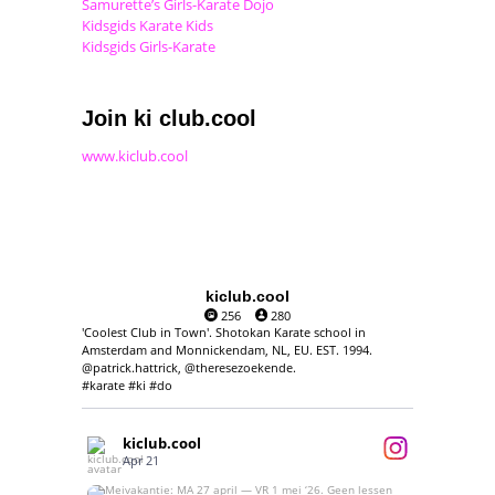
Samurette’s Girls-Karate Dojo
Kidsgids Karate Kids
Kidsgids Girls-Karate
Join ki club.cool
www.kiclub.cool
kiclub.cool
256
280
'Coolest Club in Town'. Shotokan Karate school in
Amsterdam and Monnickendam, NL, EU. EST. 1994.
@patrick.hattrick, @theresezoekende.
#karate #ki #do
kiclub.cool
Apr 21