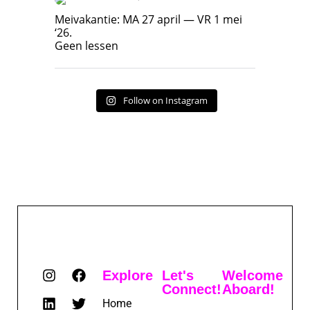
Meivakantie: MA 27 april — VR 1 mei ‘26.
Geen lessen
Meivakantie: MA 27 april — VR 1 mei
‘26.
17
7
Geen lessen
Follow on Instagram
Explore
Let's
Welcome
Connect!
Aboard!
Home