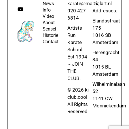
karate@martialart.nl
Dojo
News
Info
020 427
Addresses:
Video
6814
Elandsstraat
About
Artists
175
Sensei
Run
1016 SB
Historie
Contact
Karate
Amsterdam
School
Herengracht
Est 1994
34
~ JOIN
1015 BL
THE
Amsterdam
CLUB!
Wilhelminalaan
© 2026 ki
52
club.cool
1141 CW
All Rights
Monnickendam
Reserved