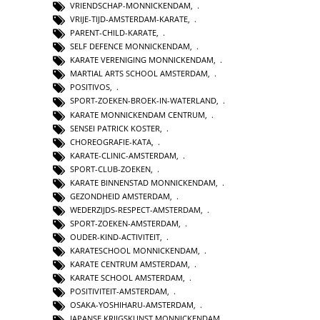
VRIENDSCHAP-MONNICKENDAM
,
VRIJE-TIJD-AMSTERDAM-KARATE
,
PARENT-CHILD-KARATE
,
SELF DEFENCE MONNICKENDAM
,
KARATE VERENIGING MONNICKENDAM
,
MARTIAL ARTS SCHOOL AMSTERDAM
,
POSITIVOS
,
SPORT-ZOEKEN-BROEK-IN-WATERLAND
,
KARATE MONNICKENDAM CENTRUM
,
SENSEI PATRICK KOSTER
,
CHOREOGRAFIE-KATA
,
KARATE-CLINIC-AMSTERDAM
,
SPORT-CLUB-ZOEKEN
,
KARATE BINNENSTAD MONNICKENDAM
,
GEZONDHEID AMSTERDAM
,
WEDERZIJDS-RESPECT-AMSTERDAM
,
SPORT-ZOEKEN-AMSTERDAM
,
OUDER-KIND-ACTIVITEIT
,
KARATESCHOOL MONNICKENDAM
,
KARATE CENTRUM AMSTERDAM
,
KARATE SCHOOL AMSTERDAM
,
POSITIVITEIT-AMSTERDAM
,
OSAKA-YOSHIHARU-AMSTERDAM
,
JAPANSE KRIJGSKUNST MONNICKENDAM
,