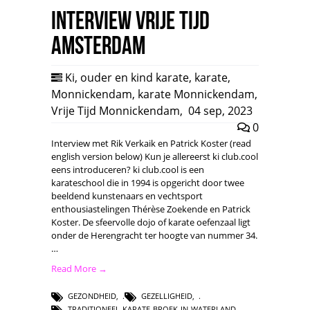
Interview Vrije Tijd
Amsterdam
Ki
,
ouder en kind karate
,
karate
,
Monnickendam
,
karate Monnickendam
,
Vrije Tijd Monnickendam
,
04 sep, 2023
0
Interview met Rik Verkaik en Patrick Koster (read
english version below) Kun je allereerst ki club.cool
eens introduceren? ki club.cool is een
karateschool die in 1994 is opgericht door twee
beeldend kunstenaars en vechtsport
enthousiastelingen Thérèse Zoekende en Patrick
Koster. De sfeervolle dojo of karate oefenzaal ligt
onder de Herengracht ter hoogte van nummer 34.
…
Read More →
GEZONDHEID
,
GEZELLIGHEID
,
TRADITIONEEL-KARATE-BROEK-IN-WATERLAND
,