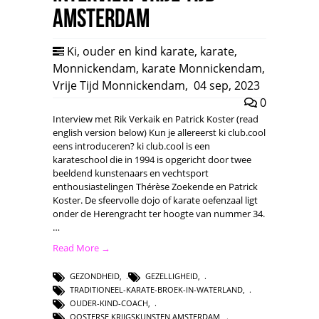
Amsterdam
Ki
,
ouder en kind karate
,
karate
,
Monnickendam
,
karate Monnickendam
,
Vrije Tijd Monnickendam
,
04 sep, 2023
0
Interview met Rik Verkaik en Patrick Koster (read
english version below) Kun je allereerst ki club.cool
eens introduceren? ki club.cool is een
karateschool die in 1994 is opgericht door twee
beeldend kunstenaars en vechtsport
enthousiastelingen Thérèse Zoekende en Patrick
Koster. De sfeervolle dojo of karate oefenzaal ligt
onder de Herengracht ter hoogte van nummer 34.
…
Read More →
GEZONDHEID
,
GEZELLIGHEID
,
TRADITIONEEL-KARATE-BROEK-IN-WATERLAND
,
OUDER-KIND-COACH
,
OOSTERSE KRIJGSKUNSTEN AMSTERDAM
,