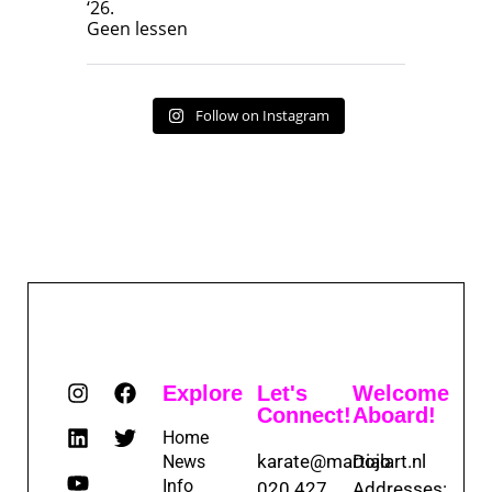
‘26.
17
7
Geen lessen
Follow on Instagram
Explore
Let's
Welcome
Connect!
Aboard!
Home
karate@martialart.nl
Dojo
News
Info
020 427
Addresses: