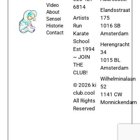
Video
6814
Elandsstraat
About
Artists
175
Sensei
Run
1016 SB
Historie
Contact
Karate
Amsterdam
School
Herengracht
Est 1994
34
~ JOIN
1015 BL
THE
Amsterdam
CLUB!
Wilhelminalaan
© 2026 ki
52
club.cool
1141 CW
All Rights
Monnickendam
Reserved