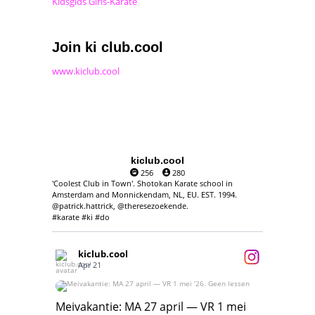
Kidsgids Girls-Karate
Join ki club.cool
www.kiclub.cool
kiclub.cool
256
280
'Coolest Club in Town'. Shotokan Karate school in
Amsterdam and Monnickendam, NL, EU. EST. 1994.
@patrick.hattrick, @theresezoekende.
#karate #ki #do
kiclub.cool
Apr 21
Meivakantie: MA 27 april — VR 1 mei ‘26.
Geen lessen
Meivakantie: MA 27 april — VR 1 mei