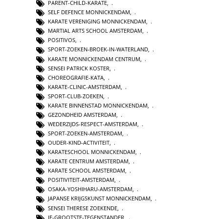
PARENT-CHILD-KARATE
,
SELF DEFENCE MONNICKENDAM
,
KARATE VERENIGING MONNICKENDAM
,
MARTIAL ARTS SCHOOL AMSTERDAM
,
POSITIVOS
,
SPORT-ZOEKEN-BROEK-IN-WATERLAND
,
KARATE MONNICKENDAM CENTRUM
,
SENSEI PATRICK KOSTER
,
CHOREOGRAFIE-KATA
,
KARATE-CLINIC-AMSTERDAM
,
SPORT-CLUB-ZOEKEN
,
KARATE BINNENSTAD MONNICKENDAM
,
GEZONDHEID AMSTERDAM
,
WEDERZIJDS-RESPECT-AMSTERDAM
,
SPORT-ZOEKEN-AMSTERDAM
,
OUDER-KIND-ACTIVITEIT
,
KARATESCHOOL MONNICKENDAM
,
KARATE CENTRUM AMSTERDAM
,
KARATE SCHOOL AMSTERDAM
,
POSITIVITEIT-AMSTERDAM
,
OSAKA-YOSHIHARU-AMSTERDAM
,
JAPANSE KRIJGSKUNST MONNICKENDAM
,
SENSEI THERESE ZOEKENDE
,
JE-GROOTSTE-TEGENSTANDER
,