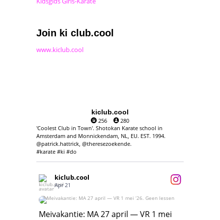
Kidsgids Girls-Karate
Join ki club.cool
www.kiclub.cool
kiclub.cool
256
280
'Coolest Club in Town'. Shotokan Karate school in
Amsterdam and Monnickendam, NL, EU. EST. 1994.
@patrick.hattrick, @theresezoekende.
#karate #ki #do
kiclub.cool
Apr 21
Meivakantie: MA 27 april — VR 1 mei ‘26.
Geen lessen
Meivakantie: MA 27 april — VR 1 mei