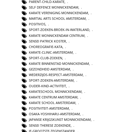
PARENT-CHILD-KARATE
,
SELF DEFENCE MONNICKENDAM
,
KARATE VERENIGING MONNICKENDAM
,
MARTIAL ARTS SCHOOL AMSTERDAM
,
POSITIVOS
,
SPORT-ZOEKEN-BROEK-IN-WATERLAND
,
KARATE MONNICKENDAM CENTRUM
,
SENSEI PATRICK KOSTER
,
CHOREOGRAFIE-KATA
,
KARATE-CLINIC-AMSTERDAM
,
SPORT-CLUB-ZOEKEN
,
KARATE BINNENSTAD MONNICKENDAM
,
GEZONDHEID AMSTERDAM
,
WEDERZIJDS-RESPECT-AMSTERDAM
,
SPORT-ZOEKEN-AMSTERDAM
,
OUDER-KIND-ACTIVITEIT
,
KARATESCHOOL MONNICKENDAM
,
KARATE CENTRUM AMSTERDAM
,
KARATE SCHOOL AMSTERDAM
,
POSITIVITEIT-AMSTERDAM
,
OSAKA-YOSHIHARU-AMSTERDAM
,
JAPANSE KRIJGSKUNST MONNICKENDAM
,
SENSEI THERESE ZOEKENDE
,
JE-GROOTSTE-TEGENSTANDER
,