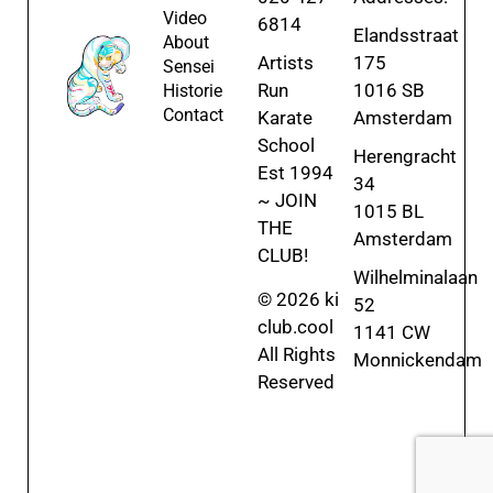
Video
6814
Elandsstraat
About
Artists
175
Sensei
Run
1016 SB
Historie
Contact
Karate
Amsterdam
School
Herengracht
Est 1994
34
~ JOIN
1015 BL
THE
Amsterdam
CLUB!
Wilhelminalaan
© 2026 ki
52
club.cool
1141 CW
All Rights
Monnickendam
Reserved