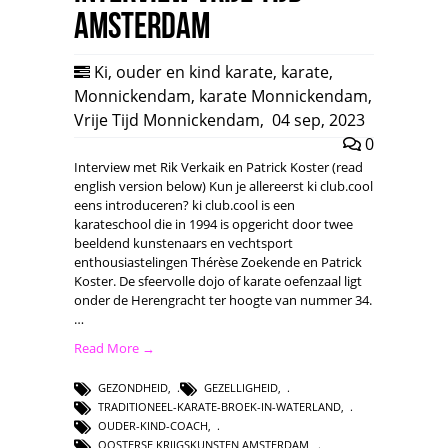
Amsterdam
Ki
,
ouder en kind karate
,
karate
,
Monnickendam
,
karate Monnickendam
,
Vrije Tijd Monnickendam
,
04 sep, 2023
0
Interview met Rik Verkaik en Patrick Koster (read
english version below) Kun je allereerst ki club.cool
eens introduceren? ki club.cool is een
karateschool die in 1994 is opgericht door twee
beeldend kunstenaars en vechtsport
enthousiastelingen Thérèse Zoekende en Patrick
Koster. De sfeervolle dojo of karate oefenzaal ligt
onder de Herengracht ter hoogte van nummer 34.
…
Read More →
GEZONDHEID
,
GEZELLIGHEID
,
TRADITIONEEL-KARATE-BROEK-IN-WATERLAND
,
OUDER-KIND-COACH
,
OOSTERSE KRIJGSKUNSTEN AMSTERDAM
,