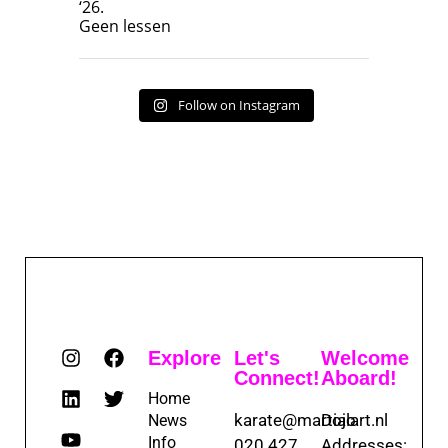
‘26.
17
7
Geen lessen
Follow on Instagram
Explore
Let's
Welcome
Connect!
Aboard!
Home
karate@martialart.nl
Dojo
News
Info
020 427
Addresses: