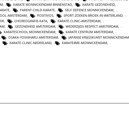
AM
,
KARATE MONNICKENDAM BINNENSTAD
,
KARATE GEZONDHEID
,
KARATE
,
PARENT-CHILD-KARATE
,
SELF DEFENCE MONNICKENDAM
,
HOOL AMSTERDAM
,
POSITIVOS
,
SPORT-ZOEKEN-BROEK-IN-WATERLAND
,
TER
,
CHOREOGRAFIE-KATA
,
KARATE-CLINIC-AMSTERDAM
,
DAM
,
GEZONDHEID AMSTERDAM
,
WEDERZIJDS-RESPECT-AMSTERDAM
,
KARATESCHOOL MONNICKENDAM
,
KARATE CENTRUM AMSTERDAM
,
,
OSAKA-YOSHIHARU-AMSTERDAM
,
JAPANSE KRIJGSKUNST MONNICKENDAM
,
KARATE-CLINIC-NEDERLAND
,
KARATE4ME-MONNICKENDAM
,