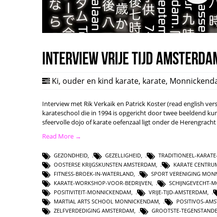
Interview Vrije Tijd Amsterda
Ki
,
ouder en kind karate
,
karate
,
Monnickend
Interview met Rik Verkaik en Patrick Koster (read english vers
karateschool die in 1994 is opgericht door twee beeldend ku
sfeervolle dojo of karate oefenzaal ligt onder de Herengrac
Read More →
GEZONDHEID
,
GEZELLIGHEID
,
TRADITIONEEL-KARAT
OOSTERSE KRIJGSKUNSTEN AMSTERDAM
,
KARATE CENTR
FITNESS-BROEK-IN-WATERLAND
,
SPORT VERENIGING MON
KARATE-WORKSHOP-VOOR-BEDRIJVEN
,
SCHIJNGEVECHT-
POSITIVITEIT-MONNICKENDAM
,
VRIJE-TIJD-AMSTERDAM
,
MARTIAL ARTS SCHOOL MONNICKENDAM
,
POSITIVOS-AM
ZELFVERDEDIGING AMSTERDAM
,
GROOTSTE-TEGENSTAND