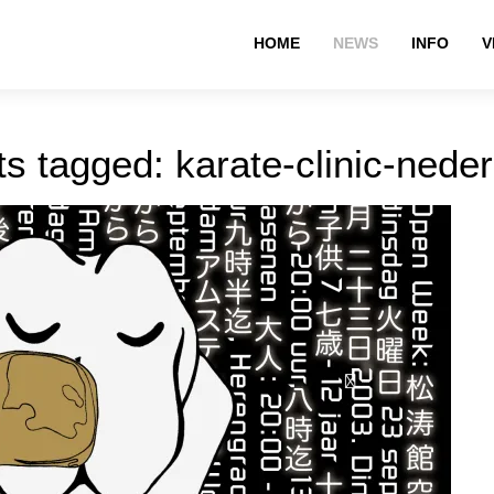
HOME
NEWS
INFO
V
s tagged: karate-clinic-nede