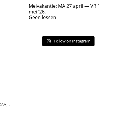
Geen lessen
Meivakantie: MA 27 april — VR 1
17
7
mei ‘26.
Geen lessen
Follow on Instagram
RDAM
,
,