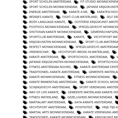
SPORT SCHOLEN AMSTERDAM
,
FIT-STUDIO-MONNICKEND
SPORT SCHOLEN MONNICKENDAM
,
JAPANSE KRIJGSKUNS
ENERGIE-AMSTERDAM
,
KARATE-4-ME
,
KARATESCHOO
BEDRIJFS-KARATE
,
FIGHT-CLUB-WATERLAND
,
SELF D
BODY-LANGUAGE-KARATE
,
OOSTERSE KRIJGSKUNST AMST
POSITIVOS-MONNICKENDAM
,
SPIEGELGEVECHT-MONNIC
SHOTOKAN KARATE MONNICKENDAM
,
GEMEENSCHAPSZIN
SPORTCLUB AMSTERDAM
,
KARATE
,
VECHTSPORT WA
KRIJGSKUNSTEN MONNICKENDAM
,
SPORT CLUB AMSTERD
RESPECT-MONNICKENDAM
,
SPIEGELGEVECHT-AMSTERDAM
VRIENDSCHAP
,
VECHTSPORT-BROEK-IN-WATERLAND
,
KARATE AMSTERDAM
,
SPORTSCHOOL AMSTERDAM
,
JAPANSE KRIJGSKUNSTEN MONNICKENDAM
,
SPORTSCHOO
FITNESS-AMSTERDAM-NOORD
,
KARATE AMSTERDAM CEN
TRADITIONEEL-KARATE-AMSTERDAM
,
GEMEENTE-WATERL
KARATE MONNICKENDAM
,
FITNESS MONNICKENDAM
,
KARATE BINNENSTAD AMSTERDAM
,
KARATE SCHOOL MON
SCHIJNGEVECHT-AMSTERDAM
,
SPORT VERENIGING AMSTE
WAY-OF-LIFE-KARATE
,
GEMEENTE-WATERLAND-KARATE-VE
FITNESS WATERLAND
,
GEZELLIGHEID-MONNICKENDAM
,
MARTIALART AMSTERDAM
,
KATA-KARATE-AMSTERDAM
,
VECHTSPORT AMSTERDAM
,
POSITIVITEIT
,
VRIJE-TIJD-
MARTIAL ARTS MONNICKENDAM
,
KARATE VERENIGING AM
TRADITIONEEL-KARATE-MONNICKENDAM
,
KRIJGSKUNST 