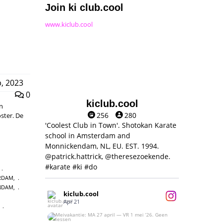
Join ki club.cool
www.kiclub.cool
, 2023
0
kiclub.cool
en
256
280
ster. De
'Coolest Club in Town'. Shotokan Karate
school in Amsterdam and
Monnickendam, NL, EU. EST. 1994.
@patrick.hattrick, @theresezoekende.
#karate #ki #do
,
RDAM
,
NDAM
,
kiclub.cool
Apr 21
,
Meivakantie: MA 27 april — VR 1 mei ‘26.