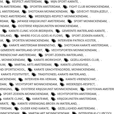
AM
,
RESPECT-AMSTERDAM
,
MIJN-SPORT-KARATE
,
TEN AMSTERDAM
,
SPORTEN AMSTERDAM
,
FIGHT CLUB MONNICKENDAM
,
L AMSTERDAM
,
SHOTOKAN MONNICKENDAM
,
GEVECHT-TEGEN-JEZELF
,
EFENCE AMSTERDAM
,
WEDERZIJDS-RESPECT-MONNICKENDAM
,
ERDAM
,
JAPANSE KRIJGSKUNST AMSTERDAM
,
SPORT MONNICKENDAM
,
KENDAM
,
OOSTERSE KRIJGSKUNSTEN MONNICKENDAM
,
,
KARATE-CLINIC-VOOR-BEDRIJVEN
,
GEMEENTE-WATERLAND-KARATE
,
TERLAND
,
WHERE-FOCUS-GOES-KI-FLOWS
,
SPORT-ZOEKEN-KARATE
,
AM
,
SPORTEN MONNICKENDAM
,
INTERVIEW-PATRICK-KOSTER
,
,
KARATE AMSTERDAM BINNENSTAD
,
SHOTOKAN KARATE AMSTERDAM
,
GEMEENTE-WATERLAND-SPORT
,
VECHTSPORTEN MONNICKENDAM
,
VRIENDSCHAP-AMSTERDAM
,
SPORT-ZOEKEN-WATERLAND
,
L MONNICKENDAM
,
KARATE-WORKSHOP
,
GEZELLIGHEIDS-CLUB
,
TRUM
,
MARTIAL ARTS AMSTERDAM
,
KARATE-LEVENSVISIE
,
AND-SPORTSCHOOL
,
KARATE GRACHTENGORDEL MONNICKENDAM
,
KARATE-POSITIVITEIT
,
TRADITIONEEL-KARATE-WATERLAND
,
NICKENDAM
,
INTERVIEW-RIK-VERKAIK
,
KARATE-VRIENDSCHAP
,
RDAM
,
VECHTSPORT MONNICKENDAM
,
WEDERZIJDS-RESPECT
,
RENIGING
,
OOSTERSE KRIJGSKUNST MONNICKENDAM
,
SHOTOKAN AMSTE
SPORT-ZOEKEN-MONNICKENDAM
,
VECHTSPORTEN AMSTERDAM
,
KARATE-CLINIC
,
KARATE4ME
,
KRIJGSKUNSTEN AMSTERDAM
,
KARATE
,
KARATE-VERENIGING-BROEK-IN-WATERLAND
,
STERDAM
,
OUDER KIND KARATE
,
GEZELLIGHEID-AMSTERDAM
,
MONNICKENDAM
,
MARTIALART MONNICKENDAM
,
INTERVIEW-KI-CLUBCOOL