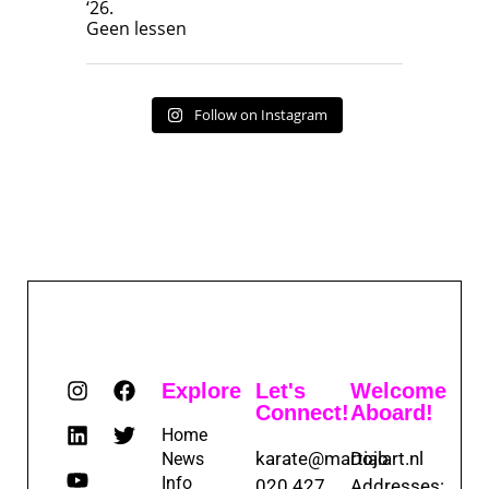
‘26.
17
7
Geen lessen
Follow on Instagram
Explore
Let's
Welcome
Connect!
Aboard!
Home
karate@martialart.nl
Dojo
News
Info
020 427
Addresses: