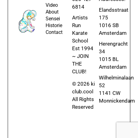
Video
6814
Elandsstraat
About
Artists
175
Sensei
Run
1016 SB
Historie
Contact
Karate
Amsterdam
School
Herengracht
Est 1994
34
~ JOIN
1015 BL
THE
Amsterdam
CLUB!
Wilhelminalaan
© 2026 ki
52
club.cool
1141 CW
All Rights
Monnickendam
Reserved