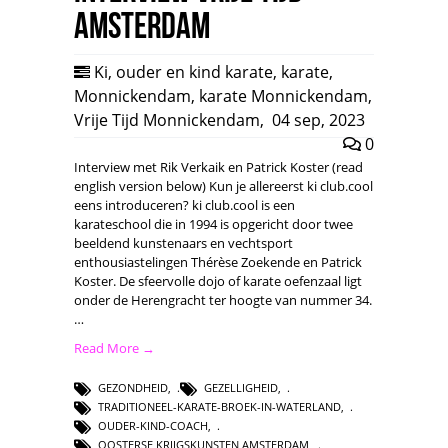
Amsterdam
Ki
,
ouder en kind karate
,
karate
,
Monnickendam
,
karate Monnickendam
,
Vrije Tijd Monnickendam
,
04 sep, 2023
0
Interview met Rik Verkaik en Patrick Koster (read
english version below) Kun je allereerst ki club.cool
eens introduceren? ki club.cool is een
karateschool die in 1994 is opgericht door twee
beeldend kunstenaars en vechtsport
enthousiastelingen Thérèse Zoekende en Patrick
Koster. De sfeervolle dojo of karate oefenzaal ligt
onder de Herengracht ter hoogte van nummer 34.
…
Read More →
GEZONDHEID
,
GEZELLIGHEID
,
TRADITIONEEL-KARATE-BROEK-IN-WATERLAND
,
OUDER-KIND-COACH
,
OOSTERSE KRIJGSKUNSTEN AMSTERDAM
,