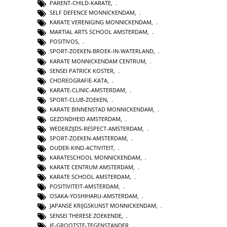
PARENT-CHILD-KARATE
,
SELF DEFENCE MONNICKENDAM
,
KARATE VERENIGING MONNICKENDAM
,
MARTIAL ARTS SCHOOL AMSTERDAM
,
POSITIVOS
,
SPORT-ZOEKEN-BROEK-IN-WATERLAND
,
KARATE MONNICKENDAM CENTRUM
,
SENSEI PATRICK KOSTER
,
CHOREOGRAFIE-KATA
,
KARATE-CLINIC-AMSTERDAM
,
SPORT-CLUB-ZOEKEN
,
KARATE BINNENSTAD MONNICKENDAM
,
GEZONDHEID AMSTERDAM
,
WEDERZIJDS-RESPECT-AMSTERDAM
,
SPORT-ZOEKEN-AMSTERDAM
,
OUDER-KIND-ACTIVITEIT
,
KARATESCHOOL MONNICKENDAM
,
KARATE CENTRUM AMSTERDAM
,
KARATE SCHOOL AMSTERDAM
,
POSITIVITEIT-AMSTERDAM
,
OSAKA-YOSHIHARU-AMSTERDAM
,
JAPANSE KRIJGSKUNST MONNICKENDAM
,
SENSEI THERESE ZOEKENDE
,
JE-GROOTSTE-TEGENSTANDER
,