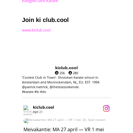
Kidsgids Girls-Karate
Join ki club.cool
www.kiclub.cool
kiclub.cool
256
280
'Coolest Club in Town'. Shotokan Karate school in
Amsterdam and Monnickendam, NL, EU. EST. 1994.
@patrick.hattrick, @theresezoekende.
#karate #ki #do
kiclub.cool
Apr 21
Meivakantie: MA 27 april — VR 1 mei ‘26.
Geen lessen
Meivakantie: MA 27 april — VR 1 mei