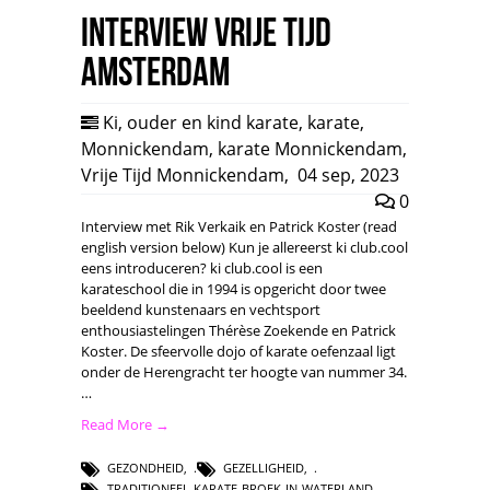
Interview Vrije Tijd
Amsterdam
Ki
,
ouder en kind karate
,
karate
,
Monnickendam
,
karate Monnickendam
,
Vrije Tijd Monnickendam
,
04 sep, 2023
0
Interview met Rik Verkaik en Patrick Koster (read
english version below) Kun je allereerst ki club.cool
eens introduceren? ki club.cool is een
karateschool die in 1994 is opgericht door twee
beeldend kunstenaars en vechtsport
enthousiastelingen Thérèse Zoekende en Patrick
Koster. De sfeervolle dojo of karate oefenzaal ligt
onder de Herengracht ter hoogte van nummer 34.
…
Read More →
GEZONDHEID
,
GEZELLIGHEID
,
TRADITIONEEL-KARATE-BROEK-IN-WATERLAND
,