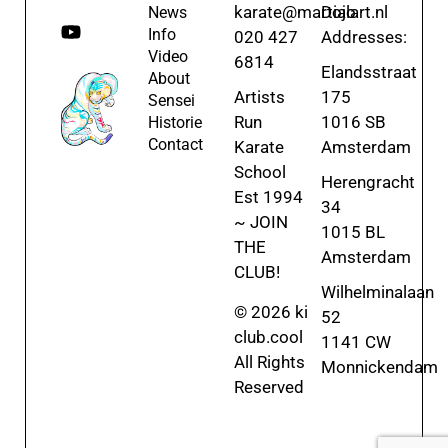
karate@martialart.nl
Dojo
News
Info
020 427
Addresses:
Video
6814
Elandsstraat
About
Artists
175
Sensei
Run
1016 SB
Historie
Contact
Karate
Amsterdam
School
Herengracht
Est 1994
34
~ JOIN
1015 BL
THE
Amsterdam
CLUB!
Wilhelminalaan
© 2026 ki
52
club.cool
1141 CW
All Rights
Monnickendam
Reserved