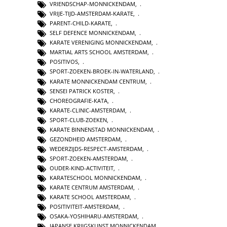
VRIENDSCHAP-MONNICKENDAM
,
VRIJE-TIJD-AMSTERDAM-KARATE
,
PARENT-CHILD-KARATE
,
SELF DEFENCE MONNICKENDAM
,
KARATE VERENIGING MONNICKENDAM
,
MARTIAL ARTS SCHOOL AMSTERDAM
,
POSITIVOS
,
SPORT-ZOEKEN-BROEK-IN-WATERLAND
,
KARATE MONNICKENDAM CENTRUM
,
SENSEI PATRICK KOSTER
,
CHOREOGRAFIE-KATA
,
KARATE-CLINIC-AMSTERDAM
,
SPORT-CLUB-ZOEKEN
,
KARATE BINNENSTAD MONNICKENDAM
,
GEZONDHEID AMSTERDAM
,
WEDERZIJDS-RESPECT-AMSTERDAM
,
SPORT-ZOEKEN-AMSTERDAM
,
OUDER-KIND-ACTIVITEIT
,
KARATESCHOOL MONNICKENDAM
,
KARATE CENTRUM AMSTERDAM
,
KARATE SCHOOL AMSTERDAM
,
POSITIVITEIT-AMSTERDAM
,
OSAKA-YOSHIHARU-AMSTERDAM
,
JAPANSE KRIJGSKUNST MONNICKENDAM
,