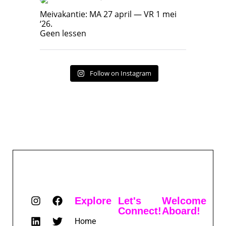
Meivakantie: MA 27 april — VR 1 mei ‘26.
Geen lessen
Meivakantie: MA 27 april — VR 1 mei
‘26.
17
7
Geen lessen
Follow on Instagram
Explore
Let's
Welcome
Connect!
Aboard!
Home