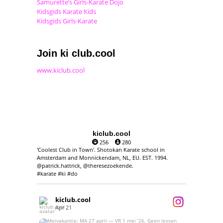
Samurette’s Girls-Karate Dojo
Kidsgids Karate Kids
Kidsgids Girls-Karate
Join ki club.cool
www.kiclub.cool
kiclub.cool
256
280
'Coolest Club in Town'. Shotokan Karate school in
Amsterdam and Monnickendam, NL, EU. EST. 1994.
@patrick.hattrick, @theresezoekende.
#karate #ki #do
kiclub.cool
Apr 21