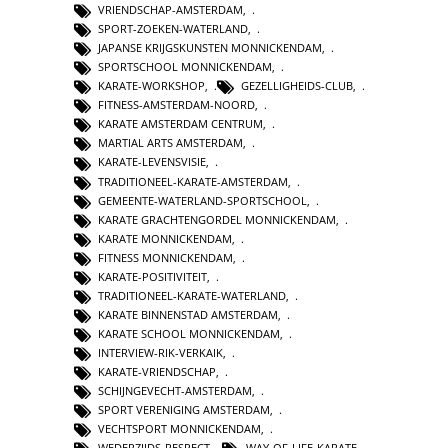
VRIENDSCHAP-AMSTERDAM
,
SPORT-ZOEKEN-WATERLAND
,
JAPANSE KRIJGSKUNSTEN MONNICKENDAM
,
SPORTSCHOOL MONNICKENDAM
,
KARATE-WORKSHOP
,
GEZELLIGHEIDS-CLUB
,
FITNESS-AMSTERDAM-NOORD
,
KARATE AMSTERDAM CENTRUM
,
MARTIAL ARTS AMSTERDAM
,
KARATE-LEVENSVISIE
,
TRADITIONEEL-KARATE-AMSTERDAM
,
GEMEENTE-WATERLAND-SPORTSCHOOL
,
KARATE GRACHTENGORDEL MONNICKENDAM
,
KARATE MONNICKENDAM
,
FITNESS MONNICKENDAM
,
KARATE-POSITIVITEIT
,
TRADITIONEEL-KARATE-WATERLAND
,
KARATE BINNENSTAD AMSTERDAM
,
KARATE SCHOOL MONNICKENDAM
,
INTERVIEW-RIK-VERKAIK
,
KARATE-VRIENDSCHAP
,
SCHIJNGEVECHT-AMSTERDAM
,
SPORT VERENIGING AMSTERDAM
,
VECHTSPORT MONNICKENDAM
,
WEDERZIJDS-RESPECT
,
WAY-OF-LIFE-KARATE
,