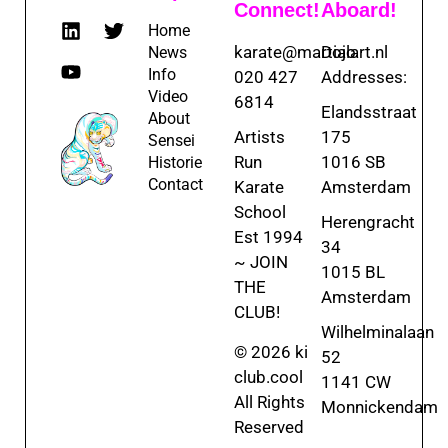
Connect!
Aboard!
Home
karate@martialart.nl
Dojo
News
Info
020 427
Addresses:
Video
6814
Elandsstraat
About
Artists
175
Sensei
Run
1016 SB
Historie
Contact
Karate
Amsterdam
School
Herengracht
Est 1994
34
~ JOIN
1015 BL
THE
Amsterdam
CLUB!
Wilhelminalaan
© 2026 ki
52
club.cool
1141 CW
All Rights
Monnickendam
Reserved