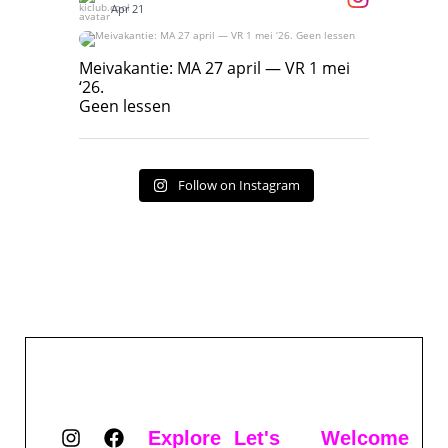
Apr 21
Meivakantie: MA 27 april — VR 1 mei ‘26.
Geen lessen
Meivakantie: MA 27 april — VR 1 mei
‘26.
17
7
Geen lessen
Follow on Instagram
Explore
Let's
Welcome