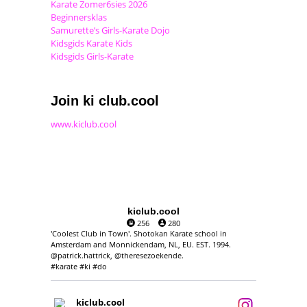
Karate Zomer6sies 2026
Beginnersklas
Samurette’s Girls-Karate Dojo
Kidsgids Karate Kids
Kidsgids Girls-Karate
Join ki club.cool
www.kiclub.cool
kiclub.cool
256
280
'Coolest Club in Town'. Shotokan Karate school in
Amsterdam and Monnickendam, NL, EU. EST. 1994.
@patrick.hattrick, @theresezoekende.
#karate #ki #do
kiclub.cool