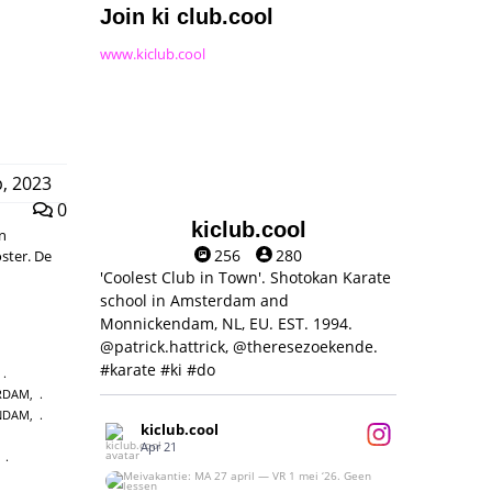
Join ki club.cool
www.kiclub.cool
, 2023
0
kiclub.cool
en
256
280
ster. De
'Coolest Club in Town'. Shotokan Karate
school in Amsterdam and
Monnickendam, NL, EU. EST. 1994.
@patrick.hattrick, @theresezoekende.
#karate #ki #do
,
RDAM
,
NDAM
,
kiclub.cool
Apr 21
,
Meivakantie: MA 27 april — VR 1 mei ‘26.