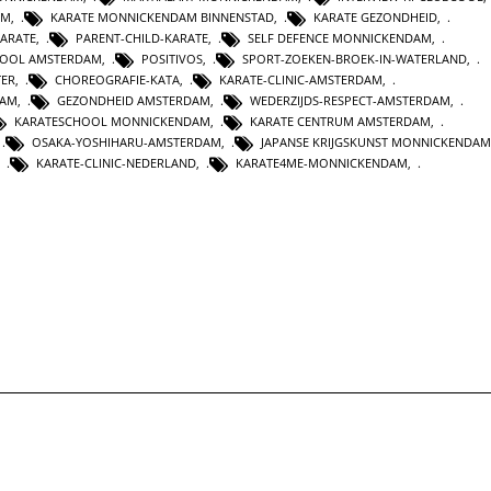
AM
,
KARATE MONNICKENDAM BINNENSTAD
,
KARATE GEZONDHEID
,
KARATE
,
PARENT-CHILD-KARATE
,
SELF DEFENCE MONNICKENDAM
,
HOOL AMSTERDAM
,
POSITIVOS
,
SPORT-ZOEKEN-BROEK-IN-WATERLAND
,
TER
,
CHOREOGRAFIE-KATA
,
KARATE-CLINIC-AMSTERDAM
,
DAM
,
GEZONDHEID AMSTERDAM
,
WEDERZIJDS-RESPECT-AMSTERDAM
,
KARATESCHOOL MONNICKENDAM
,
KARATE CENTRUM AMSTERDAM
,
,
OSAKA-YOSHIHARU-AMSTERDAM
,
JAPANSE KRIJGSKUNST MONNICKENDAM
,
KARATE-CLINIC-NEDERLAND
,
KARATE4ME-MONNICKENDAM
,