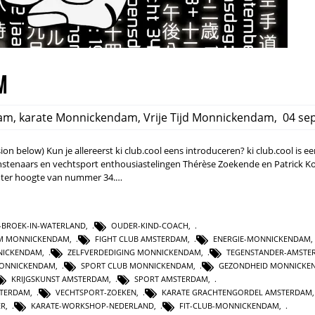
m
am
,
karate Monnickendam
,
Vrije Tijd Monnickendam
,
04 sep
ion below) Kun je allereerst ki club.cool eens introduceren? ki club.cool is e
nstenaars en vechtsport enthousiastelingen Thérèse Zoekende en Patrick Ko
ht ter hoogte van nummer 34.…
E-BROEK-IN-WATERLAND
,
OUDER-KIND-COACH
,
UM MONNICKENDAM
,
FIGHT CLUB AMSTERDAM
,
ENERGIE-MONNICKENDAM
NICKENDAM
,
ZELFVERDEDIGING MONNICKENDAM
,
TEGENSTANDER-AMSTE
MONNICKENDAM
,
SPORT CLUB MONNICKENDAM
,
GEZONDHEID MONNICKE
KRIJGSKUNST AMSTERDAM
,
SPORT AMSTERDAM
,
STERDAM
,
VECHTSPORT-ZOEKEN
,
KARATE GRACHTENGORDEL AMSTERDAM
ER
,
KARATE-WORKSHOP-NEDERLAND
,
FIT-CLUB-MONNICKENDAM
,