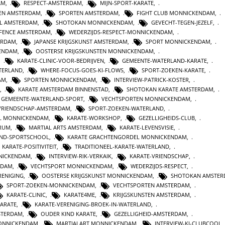
AM
,
RESPECT-AMSTERDAM
,
MIJN-SPORT-KARATE
,
TEN AMSTERDAM
,
SPORTEN AMSTERDAM
,
FIGHT CLUB MONNICKENDAM
,
L AMSTERDAM
,
SHOTOKAN MONNICKENDAM
,
GEVECHT-TEGEN-JEZELF
,
EFENCE AMSTERDAM
,
WEDERZIJDS-RESPECT-MONNICKENDAM
,
ERDAM
,
JAPANSE KRIJGSKUNST AMSTERDAM
,
SPORT MONNICKENDAM
,
KENDAM
,
OOSTERSE KRIJGSKUNSTEN MONNICKENDAM
,
,
KARATE-CLINIC-VOOR-BEDRIJVEN
,
GEMEENTE-WATERLAND-KARATE
,
TERLAND
,
WHERE-FOCUS-GOES-KI-FLOWS
,
SPORT-ZOEKEN-KARATE
,
AM
,
SPORTEN MONNICKENDAM
,
INTERVIEW-PATRICK-KOSTER
,
,
KARATE AMSTERDAM BINNENSTAD
,
SHOTOKAN KARATE AMSTERDAM
,
GEMEENTE-WATERLAND-SPORT
,
VECHTSPORTEN MONNICKENDAM
,
VRIENDSCHAP-AMSTERDAM
,
SPORT-ZOEKEN-WATERLAND
,
L MONNICKENDAM
,
KARATE-WORKSHOP
,
GEZELLIGHEIDS-CLUB
,
TRUM
,
MARTIAL ARTS AMSTERDAM
,
KARATE-LEVENSVISIE
,
AND-SPORTSCHOOL
,
KARATE GRACHTENGORDEL MONNICKENDAM
,
KARATE-POSITIVITEIT
,
TRADITIONEEL-KARATE-WATERLAND
,
NICKENDAM
,
INTERVIEW-RIK-VERKAIK
,
KARATE-VRIENDSCHAP
,
RDAM
,
VECHTSPORT MONNICKENDAM
,
WEDERZIJDS-RESPECT
,
RENIGING
,
OOSTERSE KRIJGSKUNST MONNICKENDAM
,
SHOTOKAN AMSTE
SPORT-ZOEKEN-MONNICKENDAM
,
VECHTSPORTEN AMSTERDAM
,
KARATE-CLINIC
,
KARATE4ME
,
KRIJGSKUNSTEN AMSTERDAM
,
KARATE
,
KARATE-VERENIGING-BROEK-IN-WATERLAND
,
STERDAM
,
OUDER KIND KARATE
,
GEZELLIGHEID-AMSTERDAM
,
MONNICKENDAM
,
MARTIALART MONNICKENDAM
,
INTERVIEW-KI-CLUBCOOL