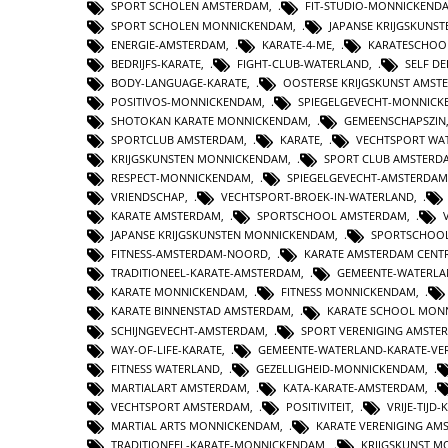
SPORT SCHOLEN AMSTERDAM
,
FIT-STUDIO-MONNICKEND
SPORT SCHOLEN MONNICKENDAM
,
JAPANSE KRIJGSKUNS
ENERGIE-AMSTERDAM
,
KARATE-4-ME
,
KARATESCHOO
BEDRIJFS-KARATE
,
FIGHT-CLUB-WATERLAND
,
SELF D
BODY-LANGUAGE-KARATE
,
OOSTERSE KRIJGSKUNST AMST
POSITIVOS-MONNICKENDAM
,
SPIEGELGEVECHT-MONNIC
SHOTOKAN KARATE MONNICKENDAM
,
GEMEENSCHAPSZIN
SPORTCLUB AMSTERDAM
,
KARATE
,
VECHTSPORT WA
KRIJGSKUNSTEN MONNICKENDAM
,
SPORT CLUB AMSTERD
RESPECT-MONNICKENDAM
,
SPIEGELGEVECHT-AMSTERDAM
VRIENDSCHAP
,
VECHTSPORT-BROEK-IN-WATERLAND
,
KARATE AMSTERDAM
,
SPORTSCHOOL AMSTERDAM
,
JAPANSE KRIJGSKUNSTEN MONNICKENDAM
,
SPORTSCHOO
FITNESS-AMSTERDAM-NOORD
,
KARATE AMSTERDAM CEN
TRADITIONEEL-KARATE-AMSTERDAM
,
GEMEENTE-WATERL
KARATE MONNICKENDAM
,
FITNESS MONNICKENDAM
,
KARATE BINNENSTAD AMSTERDAM
,
KARATE SCHOOL MON
SCHIJNGEVECHT-AMSTERDAM
,
SPORT VERENIGING AMSTE
WAY-OF-LIFE-KARATE
,
GEMEENTE-WATERLAND-KARATE-VE
FITNESS WATERLAND
,
GEZELLIGHEID-MONNICKENDAM
,
MARTIALART AMSTERDAM
,
KATA-KARATE-AMSTERDAM
,
VECHTSPORT AMSTERDAM
,
POSITIVITEIT
,
VRIJE-TIJD-
MARTIAL ARTS MONNICKENDAM
,
KARATE VERENIGING AM
TRADITIONEEL-KARATE-MONNICKENDAM
,
KRIJGSKUNST 