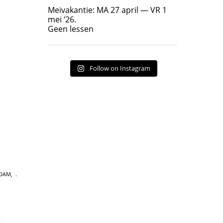
Geen lessen
Meivakantie: MA 27 april — VR 1
17
7
mei ‘26.
Geen lessen
Follow on Instagram
RDAM
,
,