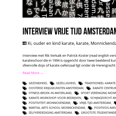
Interview Vrije Tijd Amsterda
Ki
,
ouder en kind karate
,
karate
,
Monnickend
Interview met Rik Verkaik en Patrick Koster (read english vers
karateschool die in 1994 is opgericht door twee beeldend ku
sfeervolle dojo of karate oefenzaal ligt onder de Herengrac
Read More →
GEZONDHEID
,
GEZELLIGHEID
,
TRADITIONEEL-KARAT
OOSTERSE KRIJGSKUNSTEN AMSTERDAM
,
KARATE CENTR
FITNESS-BROEK-IN-WATERLAND
,
SPORT VERENIGING MON
KARATE-WORKSHOP-VOOR-BEDRIJVEN
,
SCHIJNGEVECHT-
POSITIVITEIT-MONNICKENDAM
,
VRIJE-TIJD-AMSTERDAM
,
MARTIAL ARTS SCHOOL MONNICKENDAM
,
POSITIVOS-AM
ZELFVERDEDIGING AMSTERDAM
,
GROOTSTE-TEGENSTAND