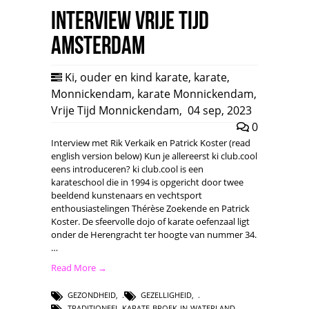
Interview Vrije Tijd
Amsterdam
Ki
,
ouder en kind karate
,
karate
,
Monnickendam
,
karate Monnickendam
,
Vrije Tijd Monnickendam
,
04 sep, 2023
0
Interview met Rik Verkaik en Patrick Koster (read
english version below) Kun je allereerst ki club.cool
eens introduceren? ki club.cool is een
karateschool die in 1994 is opgericht door twee
beeldend kunstenaars en vechtsport
enthousiastelingen Thérèse Zoekende en Patrick
Koster. De sfeervolle dojo of karate oefenzaal ligt
onder de Herengracht ter hoogte van nummer 34.
…
Read More →
GEZONDHEID
,
GEZELLIGHEID
,
TRADITIONEEL-KARATE-BROEK-IN-WATERLAND
,