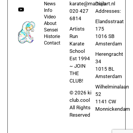
karate@martialart.nl
Dojo
News
Info
020 427
Addresses:
Video
6814
Elandsstraat
About
Artists
175
Sensei
Run
1016 SB
Historie
Contact
Karate
Amsterdam
School
Herengracht
Est 1994
34
~ JOIN
1015 BL
THE
Amsterdam
CLUB!
Wilhelminalaan
© 2026 ki
52
club.cool
1141 CW
All Rights
Monnickendam
Reserved