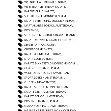
VRIENDSCHAP-MONNICKENDAM
,
VRIJE-TIJD-AMSTERDAM-KARATE
,
PARENT-CHILD-KARATE
,
SELF DEFENCE MONNICKENDAM
,
KARATE VERENIGING MONNICKENDAM
,
MARTIAL ARTS SCHOOL AMSTERDAM
,
POSITIVOS
,
SPORT-ZOEKEN-BROEK-IN-WATERLAND
,
KARATE MONNICKENDAM CENTRUM
,
SENSEI PATRICK KOSTER
,
CHOREOGRAFIE-KATA
,
KARATE-CLINIC-AMSTERDAM
,
SPORT-CLUB-ZOEKEN
,
KARATE BINNENSTAD MONNICKENDAM
,
GEZONDHEID AMSTERDAM
,
WEDERZIJDS-RESPECT-AMSTERDAM
,
SPORT-ZOEKEN-AMSTERDAM
,
OUDER-KIND-ACTIVITEIT
,
KARATESCHOOL MONNICKENDAM
,
KARATE CENTRUM AMSTERDAM
,
KARATE SCHOOL AMSTERDAM
,
POSITIVITEIT-AMSTERDAM
,
OSAKA-YOSHIHARU-AMSTERDAM
,
JAPANSE KRIJGSKUNST MONNICKENDAM
,