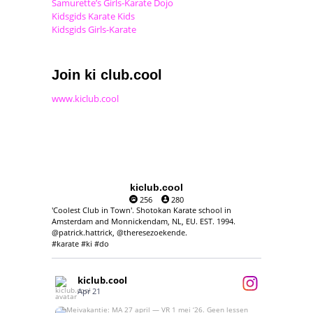
Samurette’s Girls-Karate Dojo
Kidsgids Karate Kids
Kidsgids Girls-Karate
Join ki club.cool
www.kiclub.cool
kiclub.cool
256
280
'Coolest Club in Town'. Shotokan Karate school in
Amsterdam and Monnickendam, NL, EU. EST. 1994.
@patrick.hattrick, @theresezoekende.
#karate #ki #do
kiclub.cool
Apr 21