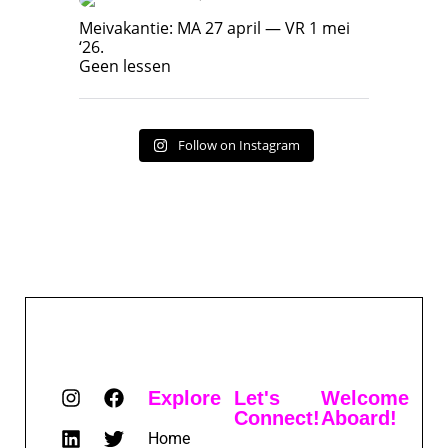
Meivakantie: MA 27 april — VR 1 mei ‘26.
Geen lessen
Meivakantie: MA 27 april — VR 1 mei
‘26.
17
7
Geen lessen
Follow on Instagram
Explore
Let's
Welcome
Connect!
Aboard!
Home